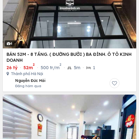
4
BÁN 52M - 8 TẦNG. ( ĐƯỜNG BƯỞI ) BA ĐÌNH. Ô TÔ KINH
DOANH
2
2
26 tỷ
·
52m
·
500 tr/m
·
5m
·
1
Thành phố Hà Nội
Nguyễn Đức Hải
Đăng hôm qua