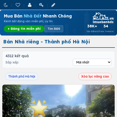
Mua Bán
Nhà Đất
Nhanh Chóng
Kênh bất động sản miễn phí, uy tín
38K+
34
+ Đăng tin miễn phí
Tìm BĐS
TIN ĐĂNG
TỈNH THÀNH
Bán Nhà riêng - Thành phố Hà Nội
4312 kết quả
Sắp xếp:
Thành phố Hà Nội
Xóa lọc nâng cao