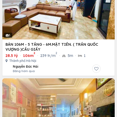
5
BÁN 106M - 5 TẦNG - 6M.MẶT TIỀN. ( TRẦN QUỐC
VƯỢNG )CẦU GIẤY
2
2
28.5 tỷ
·
106m
·
239 tr/m
·
5m
·
1
Thành phố Hà Nội
Nguyễn Đức Hải
Đăng hôm qua