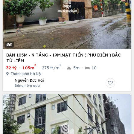
5
BÁN 105M - 9 TẦNG - 19M.MẶT TIỀN.( PHÚ DIỄN ) BẮC
TỪ LIÊM
2
2
32 tỷ
·
105m
·
275 tr/m
·
5m
·
10
Thành phố Hà Nội
Nguyễn Đức Hải
Đăng hôm qua