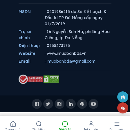
MSDN
: 0401986213 do Sở Kế hoạch &
Đầu tư TP Đà Nẵng cấp ngày
01/7/2019
Trụ sở
: 16 Nguyễn Sơn Hà, phường Hòa
chính
Cường, tp Đà Nẵng
Điện thoại
: 0935373173
Website
: www.imuabanbds.vn
Email
:
imuabanbds@gmail.com
Trang chủ
Tìm kiếm
Đăng tin
Tài khoản
Danh mục