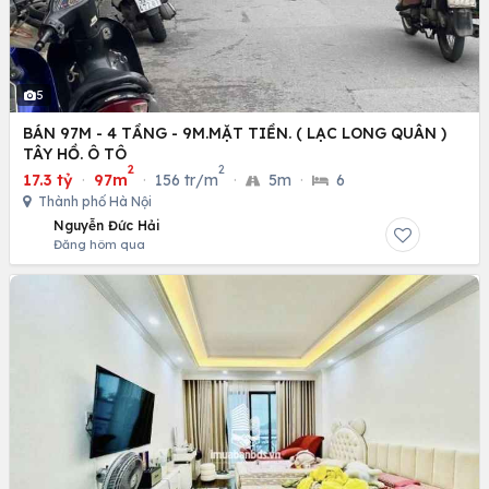
5
BÁN 97M - 4 TẦNG - 9M.MẶT TIỀN. ( LẠC LONG QUÂN )
TÂY HỒ. Ô TÔ
2
2
17.3 tỷ
·
97m
·
156 tr/m
·
5m
·
6
Thành phố Hà Nội
Nguyễn Đức Hải
Đăng hôm qua