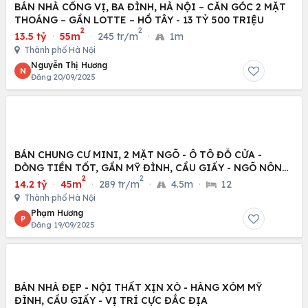
BÁN NHÀ CỐNG VỊ, BA ĐÌNH, HÀ NỘI – CĂN GÓC 2 MẶT
THOÁNG – GẦN LOTTE – HỒ TÂY - 13 TỶ 500 TRIỆU
2
2
13.5 tỷ
·
55m
·
245 tr/m
·
1m
Thành phố Hà Nội
Nguyễn Thị Hương
N
Đăng 20/09/2025
BÁN CHUNG CƯ MINI, 2 MẶT NGÕ - Ô TÔ ĐỖ CỬA -
DÒNG TIỀN TỐT, GẦN MỸ ĐÌNH, CẦU GIẤY - NGÕ NÔNG
2
2
- HIẾM
14.2 tỷ
·
45m
·
289 tr/m
·
4.5m
·
12
Thành phố Hà Nội
Phạm Hương
P
Đăng 19/09/2025
BÁN NHÀ ĐẸP - NỘI THẤT XỊN XÒ - HÀNG XÓM MỸ
ĐÌNH, CẦU GIẤY - VỊ TRÍ CỰC ĐẮC ĐỊA