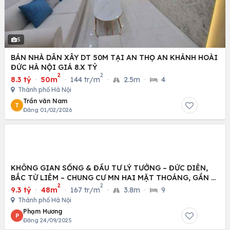
5
BÁN NHÀ DÂN XÂY DT 50M TẠI AN THỌ AN KHÁNH HOÀI
ĐỨC HÀ NỘI GIÁ 8.X TỶ
2
2
8.3 tỷ
·
50m
·
144 tr/m
·
2.5m
·
4
Thành phố Hà Nội
Trần văn Nam
T
Đăng 01/02/2026
KHÔNG GIAN SỐNG & ĐẦU TƯ LÝ TƯỞNG – ĐỨC DIỄN,
BẮC TỪ LIÊM – CHUNG CƯ MN HAI MẶT THOÁNG, GẦN Ô
2
2
TÔ
9.3 tỷ
·
48m
·
167 tr/m
·
3.8m
·
9
Thành phố Hà Nội
Phạm Hương
P
Đăng 24/09/2025