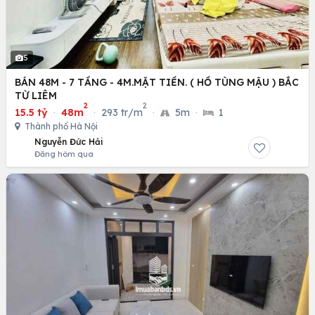
5
BÁN 48M - 7 TẦNG - 4M.MẶT TIỀN. ( HỒ TÙNG MẬU ) BẮC
TỪ LIÊM
2
2
15.5 tỷ
·
48m
·
293 tr/m
·
5m
·
1
Thành phố Hà Nội
Nguyễn Đức Hải
Đăng hôm qua