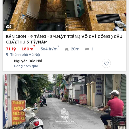
5
BÁN 180M - 9 TẦNG - 8M.MẶT TIỀN.( VÕ CHÍ CÔNG ) CẦU
GIẤY.THU 5 TỶ/NĂM
2
2
71 tỷ
·
180m
·
364 tr/m
·
20m
·
1
Thành phố Hà Nội
Nguyễn Đức Hải
Đăng hôm qua