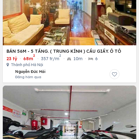
BÁN 56M - 5 TẦNG. ( TRUNG KÍNH ) CẦU GIẤY. Ô TÔ
2
2
23 tỷ
·
68m
·
357 tr/m
·
10m
·
6
Thành phố Hà Nội
Nguyễn Đức Hải
Đăng hôm qua