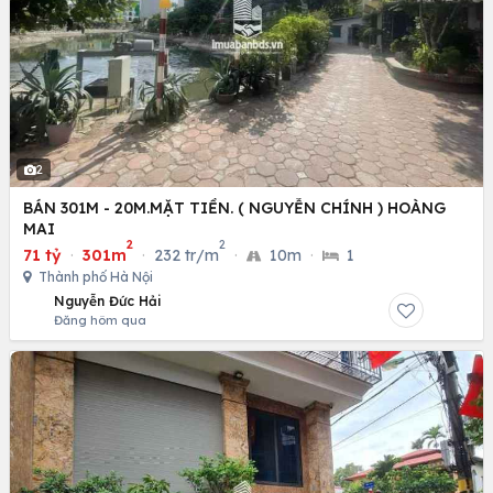
2
BÁN 301M - 20M.MẶT TIỀN. ( NGUYỄN CHÍNH ) HOÀNG
MAI
2
2
71 tỷ
·
301m
·
232 tr/m
·
10m
·
1
Thành phố Hà Nội
Nguyễn Đức Hải
Đăng hôm qua