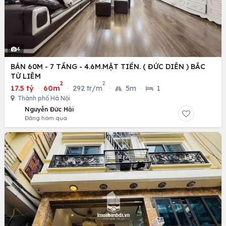
4
BÁN 60M - 7 TẦNG - 4.6M.MẶT TIỀN. ( ĐỨC DIỄN ) BẮC
TỪ LIÊM
2
2
17.5 tỷ
·
60m
·
292 tr/m
·
5m
·
1
Thành phố Hà Nội
Nguyễn Đức Hải
Đăng hôm qua