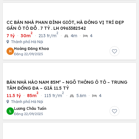
CC BÁN NHÀ PHAN ĐÌNH GIÓT, HÀ ĐÔNG VỊ TRÍ ĐẸP
GẦN Ô TÔ ĐỖ . 7 TỶ . LH 0963382542
2
2
7 tỷ
·
30m
·
213 tr/m
·
4m
·
4
Thành phố Hà Nội
Hoàng Đăng Khoa
H
Đăng 22/09/2025
BÁN NHÀ HÀO NAM 85M² – NGÕ THÔNG Ô TÔ – TRUNG
TÂM ĐỐNG ĐA – GIÁ 11.5 TỶ
2
2
11.5 tỷ
·
85m
·
115 tr/m
·
5.6m
·
4
Thành phố Hà Nội
Lương Châu Tuấn
L
Đăng 22/09/2025