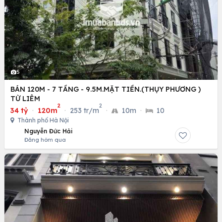
5
BÁN 120M - 7 TẦNG - 9.5M.MẶT TIỀN.(THỤY PHƯƠNG )
TỪ LIÊM
2
2
34 tỷ
·
120m
·
253 tr/m
·
10m
·
10
Thành phố Hà Nội
Nguyễn Đức Hải
Đăng hôm qua