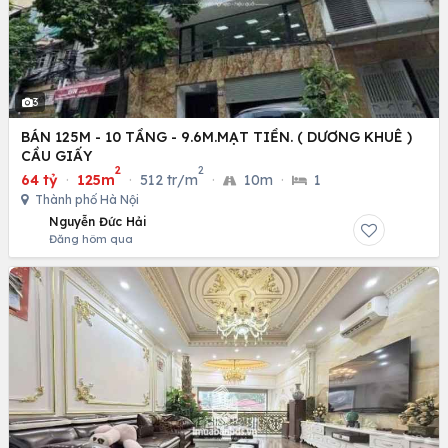
3
BÁN 125M - 10 TẦNG - 9.6M.MẠT TIỀN. ( DƯƠNG KHUÊ )
CẦU GIẤY
2
2
64 tỷ
·
125m
·
512 tr/m
·
10m
·
1
Thành phố Hà Nội
Nguyễn Đức Hải
Đăng hôm qua