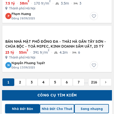
2
2
7.5 tỷ
·
38m
·
170 tr/m
·
3.5m
·
3
Thành phố Hà Nội
Phạm Hương
P
Đăng 19/09/2025
BÁN NHÀ MẶT PHỐ ĐỐNG ĐA - THÁI HÀ GẦN TÂY SƠN -
CHÙA BỘC - TOÀ MIPEC, KINH DOANH SẦM UẤT, 23 TỶ
2
2
23 tỷ
·
55m
·
391 tr/m
·
4.2m
·
6
Thành phố Hà Nội
Nguyễn Phương Tuyết
N
Đăng 17/09/2025
1
2
3
4
5
6
7
216
...
CÔNG CỤ TÌM KIẾM
Nhà Đất Bán
Nhà Đất Cho Thuê
Sang nhượng