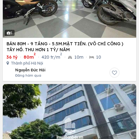
5
BÁN 80M - 9 TẦNG - 5.5M.MẶT TIỀN. (VÕ CHÍ CÔNG )
TÂY HỒ. THU HƠN 1 TỶ/ NĂM
2
2
36 tỷ
·
80m
·
420 tr/m
·
10m
·
10
Thành phố Hà Nội
Nguyễn Đức Hải
Đăng hôm qua