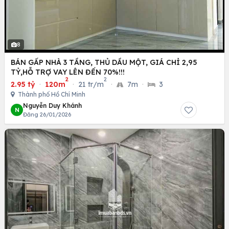
8
BÁN GẤP NHÀ 3 TẦNG, THỦ DẦU MỘT, GIÁ CHỈ 2,95
TỶ,HỖ TRỢ VAY LÊN ĐẾN 70%!!!
2
2
2.95 tỷ
·
120m
·
21 tr/m
·
7m
·
3
Thành phố Hồ Chí Minh
Nguyễn Duy Khánh
N
Đăng 26/01/2026