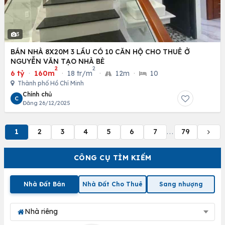
3
BÁN NHÀ 8X20M 3 LẦU CÓ 10 CĂN HỘ CHO THUÊ Ở
NGUYỄN VĂN TẠO NHÀ BÈ
2
2
6 tỷ
·
160m
·
18 tr/m
·
12m
·
10
Thành phố Hồ Chí Minh
Chính chủ
C
Đăng 26/12/2025
1
2
3
4
5
6
7
79
...
CÔNG CỤ TÌM KIẾM
Nhà Đất Bán
Nhà Đất Cho Thuê
Sang nhượng
Nhà riêng