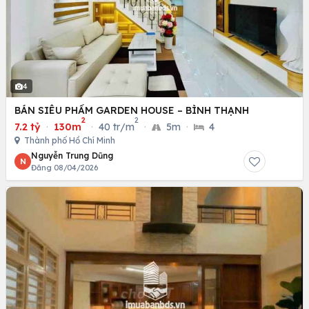
4
BÁN SIÊU PHẨM GARDEN HOUSE – BÌNH THẠNH
2
2
7.2 tỷ
·
130m
·
40 tr/m
·
5m
·
4
Thành phố Hồ Chí Minh
Nguyễn Trung Dũng
N
Đăng 08/04/2026