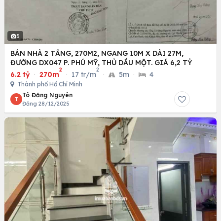
5
BÁN NHÀ 2 TẦNG, 270M2, NGANG 10M X DÀI 27M,
ĐƯỜNG DX047 P. PHÚ MỸ, THỦ DẦU MỘT. GIÁ 6,2 TỶ
2
2
6.2 tỷ
·
270m
·
17 tr/m
·
5m
·
4
Thành phố Hồ Chí Minh
Tô Đăng Nguyên
T
Đăng 28/12/2025