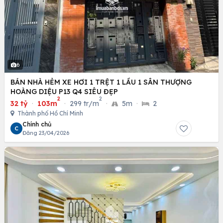
6
BÁN NHÀ HẺM XE HƠI 1 TRỆT 1 LẦU 1 SÂN THƯỢNG
HOÀNG DIỆU P13 Q4 SIÊU ĐẸP
2
2
32 tỷ
·
103m
·
299 tr/m
·
5m
·
2
Thành phố Hồ Chí Minh
Chính chủ
C
Đăng 23/04/2026