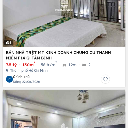
8
BÁN NHÀ TRỆT MT KINH DOANH CHUNG CƯ THANH
NIÊN P14 Q. TÂN BÌNH
2
2
7.5 tỷ
·
130m
·
58 tr/m
·
12m
·
2
Thành phố Hồ Chí Minh
Chính chủ
C
Đăng 22/06/2026