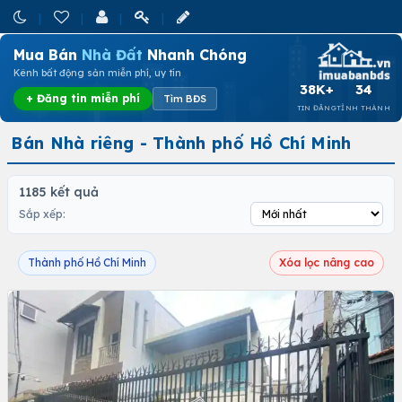
Mua Bán
Nhà Đất
Nhanh Chóng
Kênh bất động sản miễn phí, uy tín
38K+
34
+ Đăng tin miễn phí
Tìm BĐS
TIN ĐĂNG
TỈNH THÀNH
Bán Nhà riêng - Thành phố Hồ Chí Minh
1185 kết quả
Sắp xếp:
Thành phố Hồ Chí Minh
Xóa lọc nâng cao