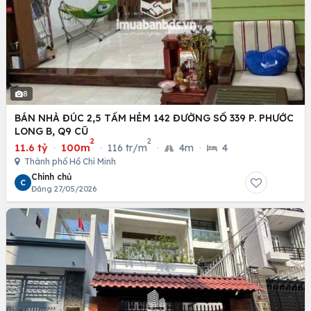
8
BÁN NHÀ ĐÚC 2,5 TẤM HẺM 142 ĐƯỜNG SỐ 339 P. PHƯỚC
LONG B, Q9 CŨ
2
2
11.6 tỷ
·
100m
·
116 tr/m
·
4m
·
4
Thành phố Hồ Chí Minh
Chính chủ
C
Đăng 27/05/2026