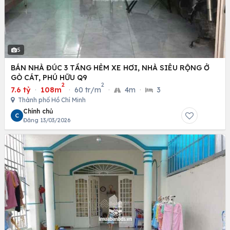
5
BÁN NHÀ ĐÚC 3 TẦNG HẺM XE HƠI, NHÀ SIÊU RỘNG Ở
GÒ CÁT, PHÚ HỮU Q9
2
2
7.6 tỷ
·
108m
·
60 tr/m
·
4m
·
3
Thành phố Hồ Chí Minh
Chính chủ
C
Đăng 13/03/2026