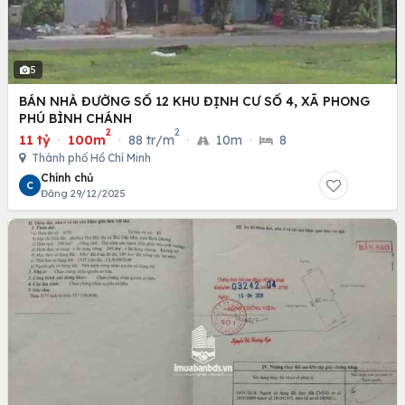
5
BÁN NHÀ ĐƯỜNG SỐ 12 KHU ĐỊNH CƯ SỐ 4, XÃ PHONG
PHÚ BÌNH CHÁNH
2
2
11 tỷ
·
100m
·
88 tr/m
·
10m
·
8
Thành phố Hồ Chí Minh
Chính chủ
C
Đăng 29/12/2025