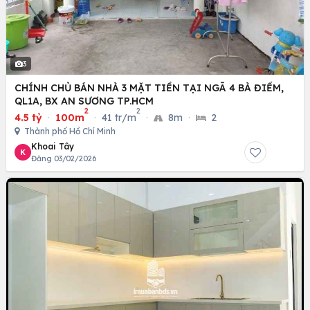
3
CHÍNH CHỦ BÁN NHÀ 3 MẶT TIỀN TẠI NGÃ 4 BÀ ĐIỂM,
QL1A, BX AN SƯƠNG TP.HCM
2
2
4.5 tỷ
·
100m
·
41 tr/m
·
8m
·
2
Thành phố Hồ Chí Minh
Khoai Tây
K
Đăng 03/02/2026