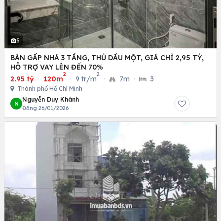
5
BÁN GẤP NHÀ 3 TẦNG, THỦ DẦU MỘT, GIÁ CHỈ 2,95 TỶ,
HỖ TRỢ VAY LÊN ĐẾN 70%
2
2
2.95 tỷ
·
120m
·
9 tr/m
·
7m
·
3
Thành phố Hồ Chí Minh
Nguyễn Duy Khánh
N
Đăng 26/01/2026