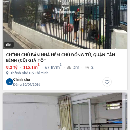
4
CHÍNH CHỦ BÁN NHÀ HẺM CHỮ ĐỒNG TỬ, QUẬN TÂN
BÌNH (CŨ) GIÁ TỐT
2
2
8.2 tỷ
·
115.1m
·
67 tr/m
·
3m
·
2
Thành phố Hồ Chí Minh
Chính chủ
C
Đăng 20/07/2026