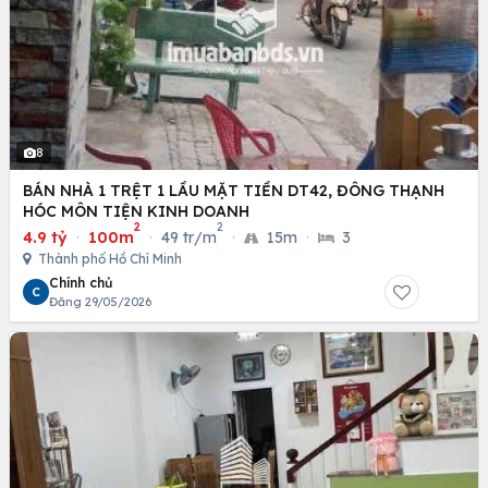
8
BÁN NHÀ 1 TRỆT 1 LẦU MẶT TIỀN DT42, ĐÔNG THẠNH
HÓC MÔN TIỆN KINH DOANH
2
2
4.9 tỷ
·
100m
·
49 tr/m
·
15m
·
3
Thành phố Hồ Chí Minh
Chính chủ
C
Đăng 29/05/2026