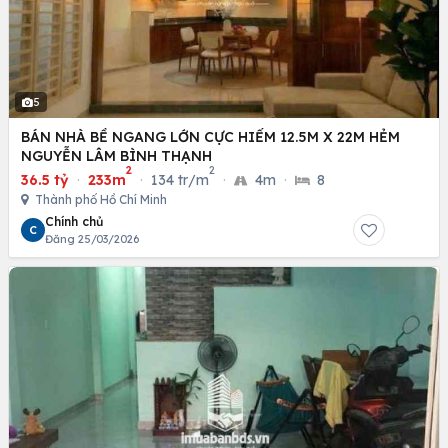
5
BÁN NHÀ BỀ NGANG LỚN CỰC HIẾM 12.5M X 22M HẺM
NGUYỄN LÂM BÌNH THẠNH
2
2
36.5 tỷ
·
233m
·
134 tr/m
·
4m
·
8
Thành phố Hồ Chí Minh
Chính chủ
C
Đăng 25/03/2026