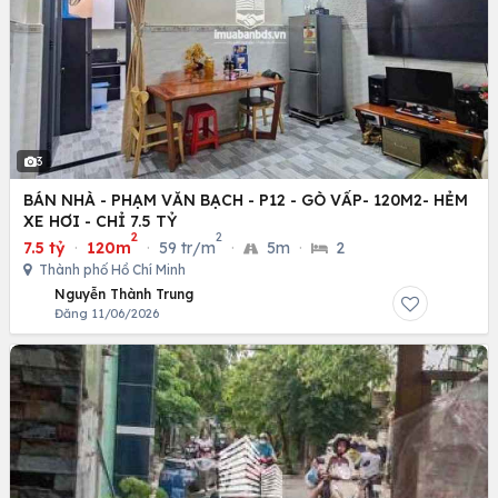
3
BÁN NHÀ - PHẠM VĂN BẠCH - P12 - GÒ VẤP- 120M2- HẺM
XE HƠI - CHỈ 7.5 TỶ
2
2
7.5 tỷ
·
120m
·
59 tr/m
·
5m
·
2
Thành phố Hồ Chí Minh
Nguyễn Thành Trung
Đăng 11/06/2026