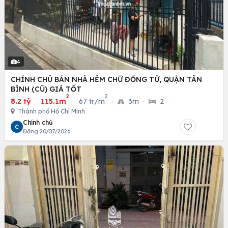
4
CHÍNH CHỦ BÁN NHÀ HẺM CHỮ ĐỒNG TỬ, QUẬN TÂN
BÌNH (CŨ) GIÁ TỐT
2
2
8.2 tỷ
·
115.1m
·
67 tr/m
·
3m
·
2
Thành phố Hồ Chí Minh
Chính chủ
C
Đăng 20/07/2026