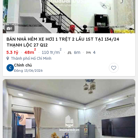
8
BÁN NHÀ HẺM XE HƠI 1 TRỆT 2 LẦU 1ST TẠI 134/24
THẠNH LỘC 27 Q12
2
2
5.3 tỷ
·
48m
·
110 tr/m
·
6m
·
4
Thành phố Hồ Chí Minh
Chính chủ
C
Đăng 13/06/2026