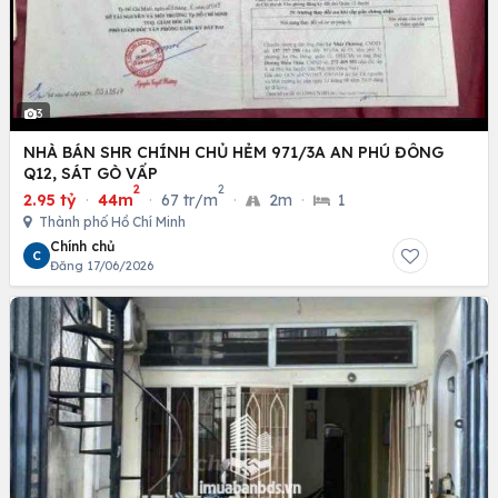
3
NHÀ BÁN SHR CHÍNH CHỦ HẺM 971/3A AN PHÚ ĐÔNG
Q12, SÁT GÒ VẤP
2
2
2.95 tỷ
·
44m
·
67 tr/m
·
2m
·
1
Thành phố Hồ Chí Minh
Chính chủ
C
Đăng 17/06/2026