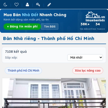
Mua Bán
Nhà Đất
Nhanh Chóng
Kênh bất động sản miễn phí, uy tín
38K+
34
+ Đăng tin miễn phí
Tìm BĐS
TIN ĐĂNG
TỈNH THÀNH
Bán Nhà riêng - Thành phố Hồ Chí Minh
7108 kết quả
Sắp xếp:
Thành phố Hồ Chí Minh
Xóa lọc nâng cao