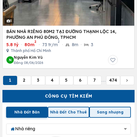
3
BÁN NHÀ RIÊNG 80M2 TẠI ĐƯỜNG THẠNH LỘC 14,
PHƯỜNG AN PHÚ ĐÔNG, TPHCM
2
2
5.8 tỷ
·
80m
·
73 tr/m
·
8m
·
3
Thành phố Hồ Chí Minh
Nguyễn Kim Vũ
N
Đăng 08/06/2026
1
2
3
4
5
6
7
474
...
CÔNG CỤ TÌM KIẾM
Nhà Đất Bán
Nhà Đất Cho Thuê
Sang nhượng
Nhà riêng