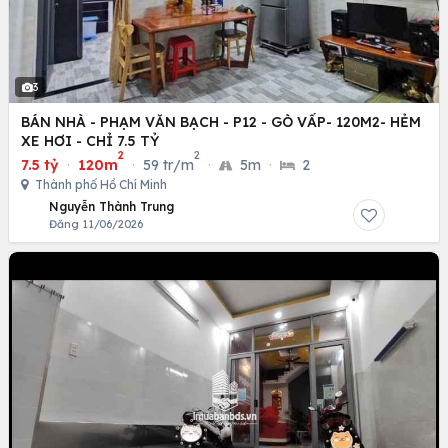
3
BÁN NHÀ - PHẠM VĂN BẠCH - P12 - GÒ VẤP- 120M2- HẺM
XE HƠI - CHỈ 7.5 TỶ
2
2
7.5 tỷ
·
120m
·
59 tr/m
·
5m
·
2
Thành phố Hồ Chí Minh
Nguyễn Thành Trung
Đăng 11/06/2026