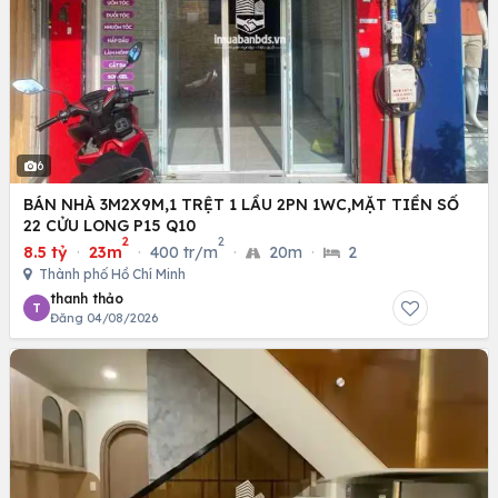
6
BÁN NHÀ 3M2X9M,1 TRỆT 1 LẦU 2PN 1WC,MẶT TIỀN SỐ
22 CỬU LONG P15 Q10
2
2
8.5 tỷ
·
23m
·
400 tr/m
·
20m
·
2
Thành phố Hồ Chí Minh
thanh thảo
T
Đăng 04/08/2026