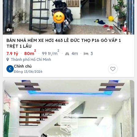
6
BÁN NHÀ HẺM XE HƠI 463 LÊ ĐỨC THỌ P16 GÒ VẤP 1
TRỆT 1 LẦU
2
2
7.9 tỷ
·
80m
·
99 tr/m
·
4m
·
3
Thành phố Hồ Chí Minh
Chính chủ
C
Đăng 13/06/2026