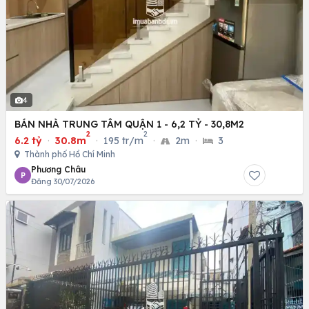
4
BÁN NHÀ TRUNG TÂM QUẬN 1 - 6,2 TỶ - 30,8M2
2
2
6.2 tỷ
·
30.8m
·
195 tr/m
·
2m
·
3
Thành phố Hồ Chí Minh
Phương Châu
P
Đăng 30/07/2026