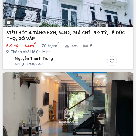
5
SIÊU HÓT 4 TẦNG HXH, 64M2, GIÁ CHỈ : 5.9 TỶ, LÊ ĐÚC
THỌ, GÒ VẤP
2
2
5.9 tỷ
·
64m
·
70 tr/m
·
4m
·
5
Thành phố Hồ Chí Minh
Nguyễn Thành Trung
Đăng 11/06/2026