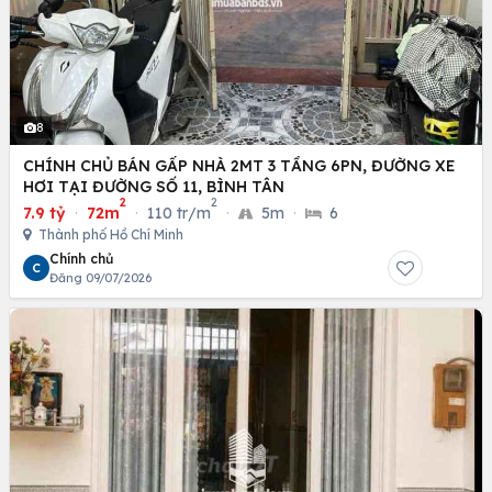
8
CHÍNH CHỦ BÁN GẤP NHÀ 2MT 3 TẦNG 6PN, ĐƯỜNG XE
HƠI TẠI ĐƯỜNG SỐ 11, BÌNH TÂN
2
2
7.9 tỷ
·
72m
·
110 tr/m
·
5m
·
6
Thành phố Hồ Chí Minh
Chính chủ
C
Đăng 09/07/2026