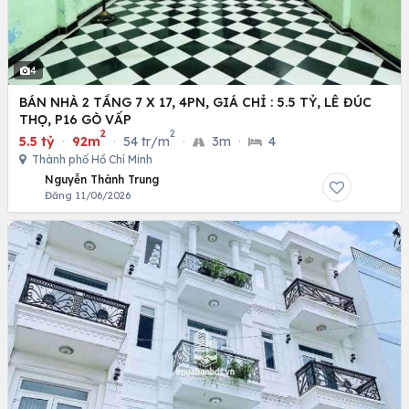
4
BÁN NHÀ 2 TẦNG 7 X 17, 4PN, GIÁ CHỈ : 5.5 TỶ, LÊ ĐÚC
THỌ, P16 GÒ VẤP
2
2
5.5 tỷ
·
92m
·
54 tr/m
·
3m
·
4
Thành phố Hồ Chí Minh
Nguyễn Thành Trung
Đăng 11/06/2026