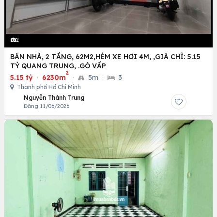
2
BÁN NHÀ, 2 TẦNG, 62M2,HẺM XE HƠI 4M, ,GIÁ CHỈ: 5.15
TỶ QUANG TRUNG, .GÒ VẤP
2
5.15 tỷ
·
6230m
·
5m
·
3
Thành phố Hồ Chí Minh
Nguyễn Thành Trung
Đăng 11/06/2026