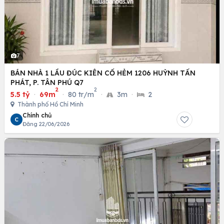
7
BÁN NHÀ 1 LẦU ĐÚC KIÊN CỐ HẺM 1206 HUỲNH TẤN
PHÁT, P. TÂN PHÚ Q7
2
2
5.5 tỷ
·
69m
·
80 tr/m
·
3m
·
2
Thành phố Hồ Chí Minh
Chính chủ
C
Đăng 22/06/2026