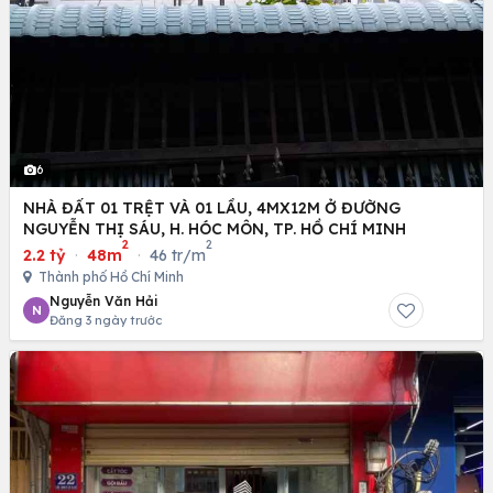
6
NHÀ ĐẤT 01 TRỆT VÀ 01 LẦU, 4MX12M Ở ĐƯỜNG
NGUYỄN THỊ SÁU, H. HÓC MÔN, TP. HỒ CHÍ MINH
2
2
2.2 tỷ
·
48m
·
46 tr/m
Thành phố Hồ Chí Minh
Nguyễn Văn Hải
N
Đăng 3 ngày trước