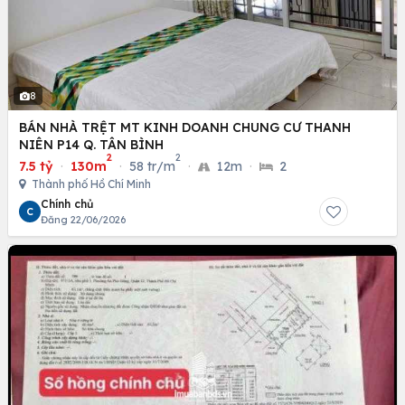
8
BÁN NHÀ TRỆT MT KINH DOANH CHUNG CƯ THANH
NIÊN P14 Q. TÂN BÌNH
2
2
7.5 tỷ
·
130m
·
58 tr/m
·
12m
·
2
Thành phố Hồ Chí Minh
Chính chủ
C
Đăng 22/06/2026