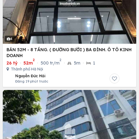
4
BÁN 52M - 8 TẦNG. ( ĐƯỜNG BƯỞI ) BA ĐÌNH. Ô TÔ KINH
DOANH
2
2
26 tỷ
·
52m
·
500 tr/m
·
5m
·
1
Thành phố Hà Nội
Nguyễn Đức Hải
Đăng 19 phút trước