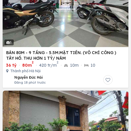
5
BÁN 80M - 9 TẦNG - 5.5M.MẶT TIỀN. (VÕ CHÍ CÔNG )
TÂY HỒ. THU HƠN 1 TỶ/ NĂM
2
2
36 tỷ
·
80m
·
420 tr/m
·
10m
·
10
Thành phố Hà Nội
Nguyễn Đức Hải
Đăng 18 phút trước