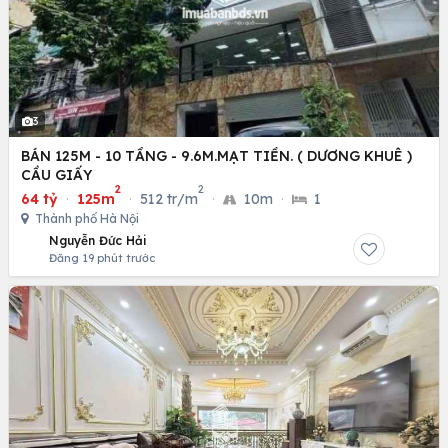
3
BÁN 125M - 10 TẦNG - 9.6M.MẠT TIỀN. ( DƯƠNG KHUÊ )
CẦU GIẤY
2
2
64 tỷ
·
125m
·
512 tr/m
·
10m
·
1
Thành phố Hà Nội
Nguyễn Đức Hải
Đăng 19 phút trước