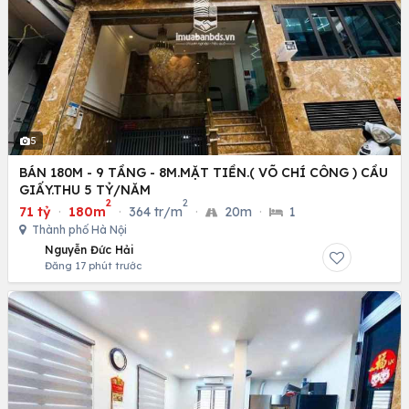
5
BÁN 180M - 9 TẦNG - 8M.MẶT TIỀN.( VÕ CHÍ CÔNG ) CẦU
GIẤY.THU 5 TỶ/NĂM
2
2
71 tỷ
·
180m
·
364 tr/m
·
20m
·
1
Thành phố Hà Nội
Nguyễn Đức Hải
Đăng 17 phút trước