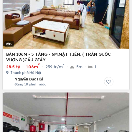
5
BÁN 106M - 5 TẦNG - 6M.MẶT TIỀN. ( TRẦN QUỐC
VƯỢNG )CẦU GIẤY
2
2
28.5 tỷ
·
106m
·
239 tr/m
·
5m
·
1
Thành phố Hà Nội
Nguyễn Đức Hải
Đăng 18 phút trước