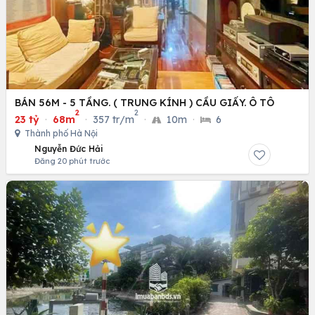
BÁN 56M - 5 TẦNG. ( TRUNG KÍNH ) CẦU GIẤY. Ô TÔ
2
2
23 tỷ
·
68m
·
357 tr/m
·
10m
·
6
Thành phố Hà Nội
Nguyễn Đức Hải
Đăng 20 phút trước