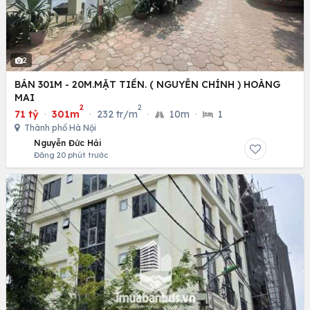
2
BÁN 301M - 20M.MẶT TIỀN. ( NGUYỄN CHÍNH ) HOÀNG
MAI
2
2
71 tỷ
·
301m
·
232 tr/m
·
10m
·
1
Thành phố Hà Nội
Nguyễn Đức Hải
Đăng 20 phút trước