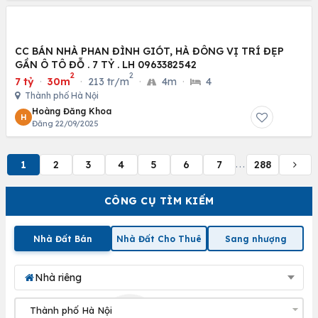
CC BÁN NHÀ PHAN ĐÌNH GIÓT, HÀ ĐÔNG VỊ TRÍ ĐẸP
GẦN Ô TÔ ĐỖ . 7 TỶ . LH 0963382542
2
2
7 tỷ
·
30m
·
213 tr/m
·
4m
·
4
Thành phố Hà Nội
Hoàng Đăng Khoa
H
Đăng 22/09/2025
1
2
3
4
5
6
7
288
...
CÔNG CỤ TÌM KIẾM
Nhà Đất Bán
Nhà Đất Cho Thuê
Sang nhượng
Nhà riêng