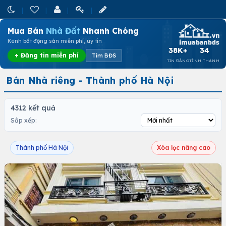
Mua Bán
Nhà Đất
Nhanh Chóng
Kênh bất động sản miễn phí, uy tín
38K+
34
+ Đăng tin miễn phí
Tìm BĐS
TIN ĐĂNG
TỈNH THÀNH
Bán Nhà riêng - Thành phố Hà Nội
4312 kết quả
Sắp xếp:
Thành phố Hà Nội
Xóa lọc nâng cao