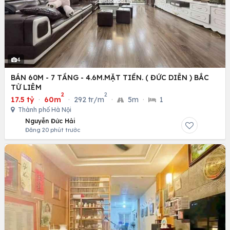
4
BÁN 60M - 7 TẦNG - 4.6M.MẶT TIỀN. ( ĐỨC DIỄN ) BẮC
TỪ LIÊM
2
2
17.5 tỷ
·
60m
·
292 tr/m
·
5m
·
1
Thành phố Hà Nội
Nguyễn Đức Hải
Đăng 20 phút trước