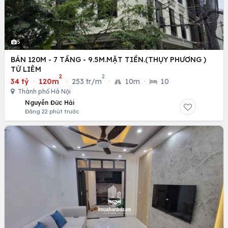
5
BÁN 120M - 7 TẦNG - 9.5M.MẶT TIỀN.(THỤY PHƯƠNG )
TỪ LIÊM
2
2
34 tỷ
·
120m
·
253 tr/m
·
10m
·
10
Thành phố Hà Nội
Nguyễn Đức Hải
Đăng 22 phút trước