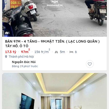
5
BÁN 97M - 4 TẦNG - 9M.MẶT TIỀN. ( LẠC LONG QUÂN )
TÂY HỒ. Ô TÔ
2
2
17.3 tỷ
·
97m
·
156 tr/m
·
5m
·
6
Thành phố Hà Nội
Nguyễn Đức Hải
Đăng 19 phút trước