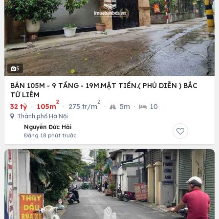
5
BÁN 105M - 9 TẦNG - 19M.MẶT TIỀN.( PHÚ DIỄN ) BẮC
TỪ LIÊM
2
2
32 tỷ
·
105m
·
275 tr/m
·
5m
·
10
Thành phố Hà Nội
Nguyễn Đức Hải
Đăng 18 phút trước