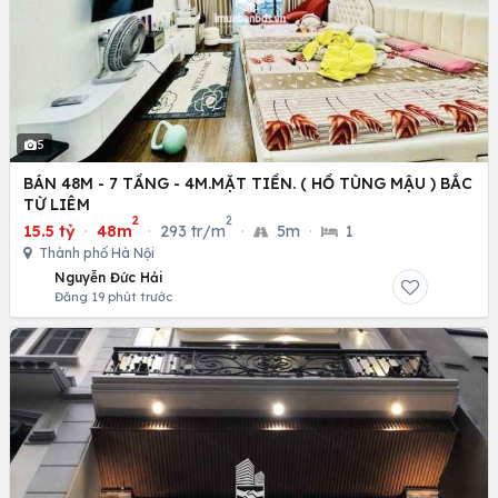
5
BÁN 48M - 7 TẦNG - 4M.MẶT TIỀN. ( HỒ TÙNG MẬU ) BẮC
TỪ LIÊM
2
2
15.5 tỷ
·
48m
·
293 tr/m
·
5m
·
1
Thành phố Hà Nội
Nguyễn Đức Hải
Đăng 19 phút trước