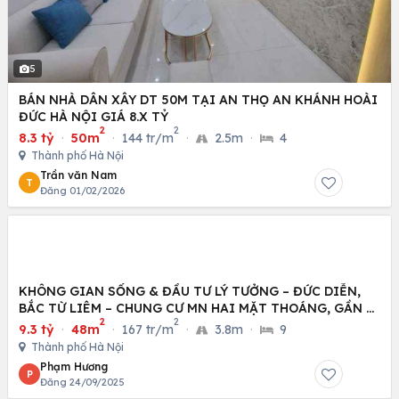
5
BÁN NHÀ DÂN XÂY DT 50M TẠI AN THỌ AN KHÁNH HOÀI
ĐỨC HÀ NỘI GIÁ 8.X TỶ
2
2
8.3 tỷ
·
50m
·
144 tr/m
·
2.5m
·
4
Thành phố Hà Nội
Trần văn Nam
T
Đăng 01/02/2026
KHÔNG GIAN SỐNG & ĐẦU TƯ LÝ TƯỞNG – ĐỨC DIỄN,
BẮC TỪ LIÊM – CHUNG CƯ MN HAI MẶT THOÁNG, GẦN Ô
2
2
TÔ
9.3 tỷ
·
48m
·
167 tr/m
·
3.8m
·
9
Thành phố Hà Nội
Phạm Hương
P
Đăng 24/09/2025