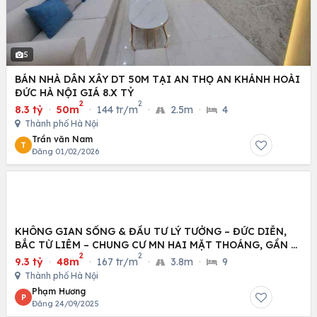
5
BÁN NHÀ DÂN XÂY DT 50M TẠI AN THỌ AN KHÁNH HOÀI
ĐỨC HÀ NỘI GIÁ 8.X TỶ
2
2
8.3 tỷ
·
50m
·
144 tr/m
·
2.5m
·
4
Thành phố Hà Nội
Trần văn Nam
T
Đăng 01/02/2026
KHÔNG GIAN SỐNG & ĐẦU TƯ LÝ TƯỞNG – ĐỨC DIỄN,
BẮC TỪ LIÊM – CHUNG CƯ MN HAI MẶT THOÁNG, GẦN Ô
2
2
TÔ
9.3 tỷ
·
48m
·
167 tr/m
·
3.8m
·
9
Thành phố Hà Nội
Phạm Hương
P
Đăng 24/09/2025