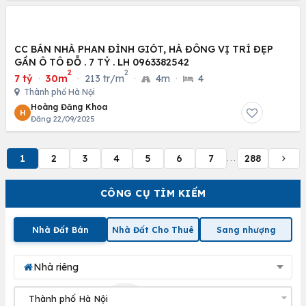
CC BÁN NHÀ PHAN ĐÌNH GIÓT, HÀ ĐÔNG VỊ TRÍ ĐẸP
GẦN Ô TÔ ĐỖ . 7 TỶ . LH 0963382542
2
2
7 tỷ
·
30m
·
213 tr/m
·
4m
·
4
Thành phố Hà Nội
Hoàng Đăng Khoa
H
Đăng 22/09/2025
1
2
3
4
5
6
7
288
...
CÔNG CỤ TÌM KIẾM
Nhà Đất Bán
Nhà Đất Cho Thuê
Sang nhượng
Nhà riêng