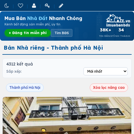
Mua Bán
Nhà Đất
Nhanh Chóng
Kênh bất động sản miễn phí, uy tín
38K+
34
+ Đăng tin miễn phí
Tìm BĐS
TIN ĐĂNG
TỈNH THÀNH
Bán Nhà riêng - Thành phố Hà Nội
4312 kết quả
Sắp xếp:
Thành phố Hà Nội
Xóa lọc nâng cao