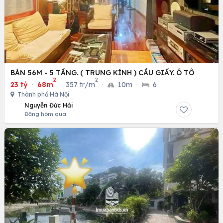
BÁN 56M - 5 TẦNG. ( TRUNG KÍNH ) CẦU GIẤY. Ô TÔ
2
2
23 tỷ
·
68m
·
357 tr/m
·
10m
·
6
Thành phố Hà Nội
Nguyễn Đức Hải
Đăng hôm qua