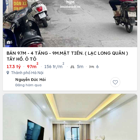
5
BÁN 97M - 4 TẦNG - 9M.MẶT TIỀN. ( LẠC LONG QUÂN )
TÂY HỒ. Ô TÔ
2
2
17.3 tỷ
·
97m
·
156 tr/m
·
5m
·
6
Thành phố Hà Nội
Nguyễn Đức Hải
Đăng hôm qua