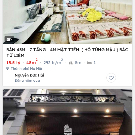
5
BÁN 48M - 7 TẦNG - 4M.MẶT TIỀN. ( HỒ TÙNG MẬU ) BẮC
TỪ LIÊM
2
2
15.5 tỷ
·
48m
·
293 tr/m
·
5m
·
1
Thành phố Hà Nội
Nguyễn Đức Hải
Đăng hôm qua