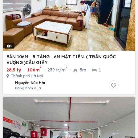
5
BÁN 106M - 5 TẦNG - 6M.MẶT TIỀN. ( TRẦN QUỐC
VƯỢNG )CẦU GIẤY
2
2
28.5 tỷ
·
106m
·
239 tr/m
·
5m
·
1
Thành phố Hà Nội
Nguyễn Đức Hải
Đăng hôm qua