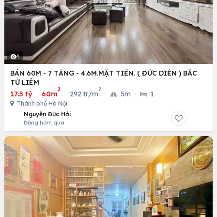
4
BÁN 60M - 7 TẦNG - 4.6M.MẶT TIỀN. ( ĐỨC DIỄN ) BẮC
TỪ LIÊM
2
2
17.5 tỷ
·
60m
·
292 tr/m
·
5m
·
1
Thành phố Hà Nội
Nguyễn Đức Hải
Đăng hôm qua