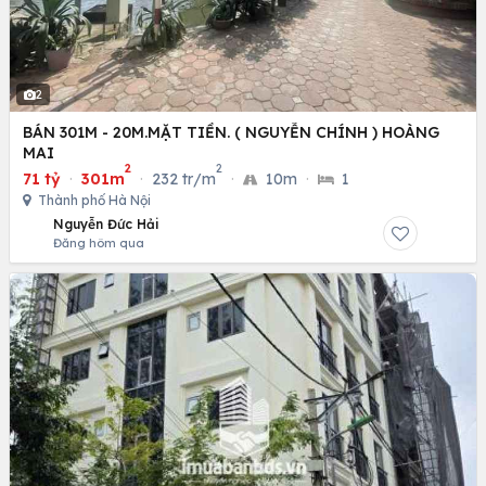
2
BÁN 301M - 20M.MẶT TIỀN. ( NGUYỄN CHÍNH ) HOÀNG
MAI
2
2
71 tỷ
·
301m
·
232 tr/m
·
10m
·
1
Thành phố Hà Nội
Nguyễn Đức Hải
Đăng hôm qua