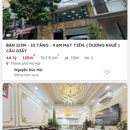
3
BÁN 125M - 10 TẦNG - 9.6M.MẠT TIỀN. ( DƯƠNG KHUÊ )
CẦU GIẤY
2
2
64 tỷ
·
125m
·
512 tr/m
·
10m
·
1
Thành phố Hà Nội
Nguyễn Đức Hải
Đăng hôm qua