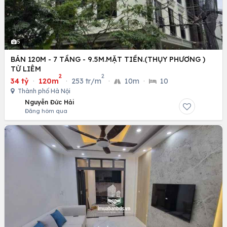
5
BÁN 120M - 7 TẦNG - 9.5M.MẶT TIỀN.(THỤY PHƯƠNG )
TỪ LIÊM
2
2
34 tỷ
·
120m
·
253 tr/m
·
10m
·
10
Thành phố Hà Nội
Nguyễn Đức Hải
Đăng hôm qua