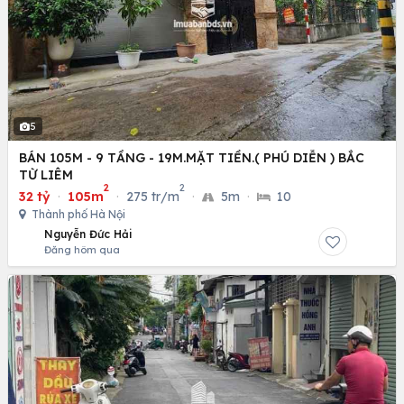
5
BÁN 105M - 9 TẦNG - 19M.MẶT TIỀN.( PHÚ DIỄN ) BẮC
TỪ LIÊM
2
2
32 tỷ
·
105m
·
275 tr/m
·
5m
·
10
Thành phố Hà Nội
Nguyễn Đức Hải
Đăng hôm qua