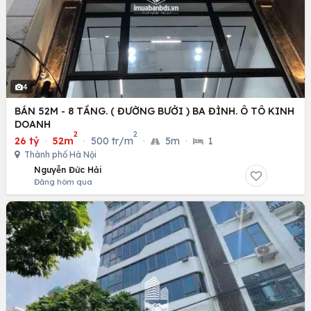
4
BÁN 52M - 8 TẦNG. ( ĐƯỜNG BƯỞI ) BA ĐÌNH. Ô TÔ KINH
DOANH
2
2
26 tỷ
·
52m
·
500 tr/m
·
5m
·
1
Thành phố Hà Nội
Nguyễn Đức Hải
Đăng hôm qua