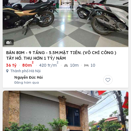
5
BÁN 80M - 9 TẦNG - 5.5M.MẶT TIỀN. (VÕ CHÍ CÔNG )
TÂY HỒ. THU HƠN 1 TỶ/ NĂM
2
2
36 tỷ
·
80m
·
420 tr/m
·
10m
·
10
Thành phố Hà Nội
Nguyễn Đức Hải
Đăng hôm qua