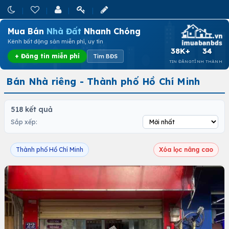
Mua Bán
Nhà Đất
Nhanh Chóng
Kênh bất động sản miễn phí, uy tín
38K+
34
+ Đăng tin miễn phí
Tìm BĐS
TIN ĐĂNG
TỈNH THÀNH
Bán Nhà riêng - Thành phố Hồ Chí Minh
518 kết quả
Sắp xếp:
Thành phố Hồ Chí Minh
Xóa lọc nâng cao