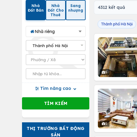
Nhà
Nhà
Sang
4312 kết quả
Đất Bán
Đất Cho
nhượng
Thuê
Thành phố Hà Nội
Nhà riêng
5
Tìm nâng cao
5
THỊ TRƯỜNG BẤT ĐỘNG
SẢN