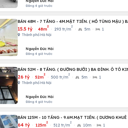
Nguyễn Đức Hải
Đăng 4 giờ trước
BÁN 48M - 7 TẦNG - 4M.MẶT TIỀN. ( HỒ TÙNG MẬU ) 
2
2
15.5 tỷ
·
48m
·
293 tr/m
·
5m
·
1
Thành phố Hà Nội
Nguyễn Đức Hải
Đăng 4 giờ trước
BÁN 52M - 8 TẦNG. ( ĐƯỜNG BƯỞI ) BA ĐÌNH. Ô TÔ 
2
2
26 tỷ
·
52m
·
500 tr/m
·
5m
·
1
Thành phố Hà Nội
Nguyễn Đức Hải
Đăng 4 giờ trước
BÁN 125M - 10 TẦNG - 9.6M.MẠT TIỀN. ( DƯƠNG KHUÊ
2
2
64 tỷ
·
125m
·
512 tr/m
·
10m
·
1