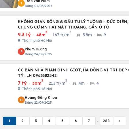
Trần văn Nam
T
Đăng 01/02/2026
KHÔNG GIAN SỐNG & ĐẦU TƯ LÝ TƯỞNG – ĐỨC DIỄN, 
CHUNG CƯ MN HAI MẶT THOÁNG, GẦN Ô TÔ
2
2
9.3 tỷ
·
48m
·
167 tr/m
·
3.8m
·
9
Thành phố Hà Nội
Phạm Hương
P
Đăng 24/09/2025
CC BÁN NHÀ PHAN ĐÌNH GIÓT, HÀ ĐÔNG VỊ TRÍ ĐẸP G
TỶ . LH 0963382542
2
2
7 tỷ
·
30m
·
213 tr/m
·
4m
·
4
Thành phố Hà Nội
Hoàng Đăng Khoa
H
Đăng 22/09/2025
1
2
3
4
5
6
7
...
288