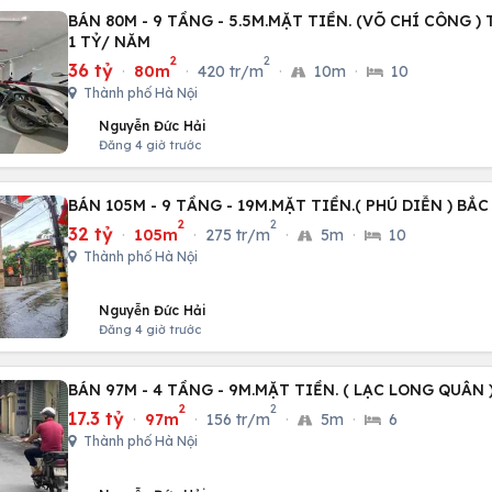
BÁN 80M - 9 TẦNG - 5.5M.MẶT TIỀN. (VÕ CHÍ CÔNG )
1 TỶ/ NĂM
2
2
36 tỷ
·
80m
·
420 tr/m
·
10m
·
10
Thành phố Hà Nội
Nguyễn Đức Hải
Đăng 4 giờ trước
BÁN 105M - 9 TẦNG - 19M.MẶT TIỀN.( PHÚ DIỄN ) BẮC
2
2
32 tỷ
·
105m
·
275 tr/m
·
5m
·
10
Thành phố Hà Nội
Nguyễn Đức Hải
Đăng 4 giờ trước
BÁN 97M - 4 TẦNG - 9M.MẶT TIỀN. ( LẠC LONG QUÂN )
2
2
17.3 tỷ
·
97m
·
156 tr/m
·
5m
·
6
Thành phố Hà Nội