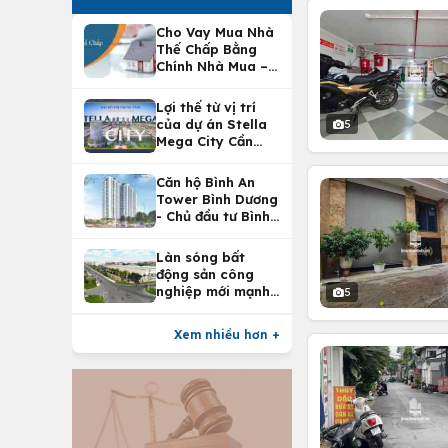
Cho Vay Mua Nhà
Thế Chấp Bằng
Chính Nhà Mua –
Lợi Ích Vay Mua
Nhà Tại
Lợi thế từ vị trí
Vietcombank
của dự án Stella
5
Mega City Cần
Thơ
Căn hộ Bình An
Tower Bình Dương
- Chủ đầu tư Bình
An Land
Làn sóng bất
động sản công
nghiệp mới mạnh
5
nhất 25 năm
Xem nhiều hơn +