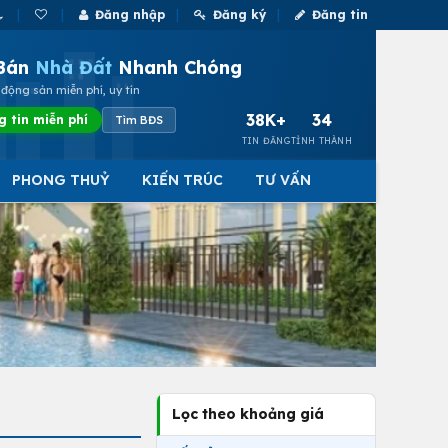
Đăng nhập
Đăng ký
Đăng tin
Bán
Nhà Đất
Nhanh Chóng
động sản miễn phí, uy tín
38K+
34
g tin miễn phí
Tìm BĐS
TIN ĐĂNG
TỈNH THÀNH
PHONG THUỶ
KIẾN TRÚC
TƯ VẤN
Lọc theo khoảng giá