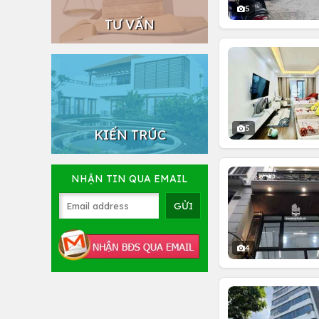
5
TƯ VẤN
5
KIẾN TRÚC
NHẬN TIN QUA EMAIL
4