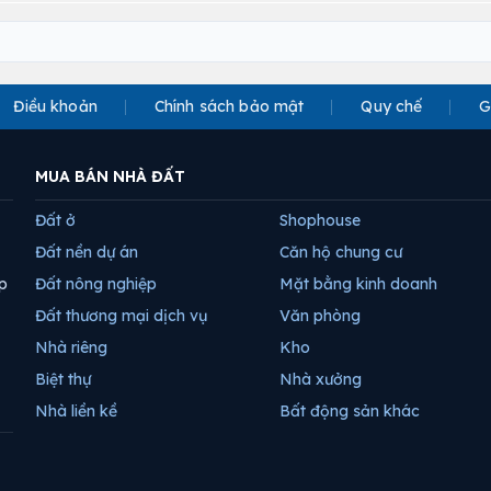
Điều khoản
Chính sách bảo mật
Quy chế
G
MUA BÁN NHÀ ĐẤT
Đất ở
Shophouse
Đất nền dự án
Căn hộ chung cư
p
Đất nông nghiệp
Mặt bằng kinh doanh
Đất thương mại dịch vụ
Văn phòng
Nhà riêng
Kho
Biệt thự
Nhà xưởng
Nhà liền kề
Bất động sản khác