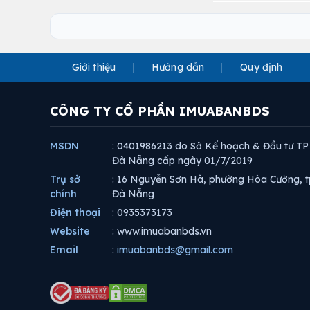
Giới thiệu
Hướng dẫn
Quy định
CÔNG TY CỔ PHẦN IMUABANBDS
MSDN
: 0401986213 do Sở Kế hoạch & Đầu tư TP
Đà Nẵng cấp ngày 01/7/2019
Trụ sở
: 16 Nguyễn Sơn Hà, phường Hòa Cường, t
chính
Đà Nẵng
Điện thoại
: 0935373173
Website
: www.imuabanbds.vn
Email
:
imuabanbds@gmail.com