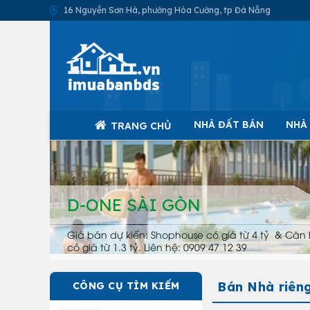
16 Nguyễn Sơn Hà, phường Hòa Cường, tp Đà Nẵng
NHÀ ĐẤT BÁN
NHÀ
TRANG CHỦ
D-ONE SÀI GÒN
Giá bán dự kiến: Shophouse có giá từ 4 tỷ & Căn 
có giá từ 1.3 tỷ. Liên hệ: 0909 47 12 39
Bán Nhà riên
CÔNG CỤ TÌM KIẾM