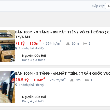
Sắp xếp:
BÁN 180M - 9 TẦNG - 8M.MẶT TIỀN.( VÕ CHÍ CÔNG ) C
TỶ/NĂM
2
2
71 tỷ
·
180m
·
364 tr/m
·
20m
·
1
Thành phố Hà Nội
Nguyễn Đức Hải
Đăng 4 giờ trước
BÁN 106M - 5 TẦNG - 6M.MẶT TIỀN. ( TRẦN QUỐC VƯ
2
2
28.5 tỷ
·
106m
·
239 tr/m
·
5m
·
1
Thành phố Hà Nội
Nguyễn Đức Hải
Đăng 4 giờ trước