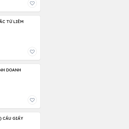
BẮC TỪ LIÊM
KINH DOANH
 ) CẦU GIẤY