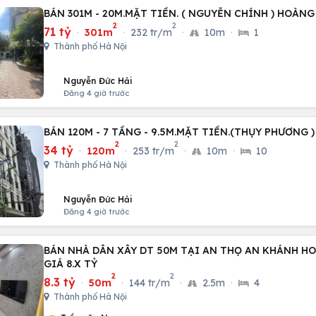
BÁN 301M - 20M.MẶT TIỀN. ( NGUYỄN CHÍNH ) HOÀNG
2
2
71 tỷ
·
301m
·
232 tr/m
·
10m
·
1
Thành phố Hà Nội
Nguyễn Đức Hải
Đăng 4 giờ trước
BÁN 120M - 7 TẦNG - 9.5M.MẶT TIỀN.(THỤY PHƯƠNG )
2
2
34 tỷ
·
120m
·
253 tr/m
·
10m
·
10
Thành phố Hà Nội
Nguyễn Đức Hải
Đăng 4 giờ trước
BÁN NHÀ DÂN XÂY DT 50M TẠI AN THỌ AN KHÁNH HO
GIÁ 8.X TỶ
2
2
8.3 tỷ
·
50m
·
144 tr/m
·
2.5m
·
4
Thành phố Hà Nội