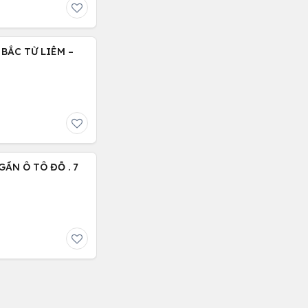
BẮC TỪ LIÊM –
ẦN Ô TÔ ĐỖ . 7