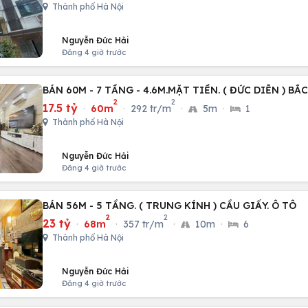
Thành phố Hà Nội
Nguyễn Đức Hải
Đăng 4 giờ trước
BÁN 60M - 7 TẦNG - 4.6M.MẶT TIỀN. ( ĐỨC DIỄN ) BẮ
2
2
17.5 tỷ
·
60m
·
292 tr/m
·
5m
·
1
Thành phố Hà Nội
Nguyễn Đức Hải
Đăng 4 giờ trước
BÁN 56M - 5 TẦNG. ( TRUNG KÍNH ) CẦU GIẤY. Ô TÔ
2
2
23 tỷ
·
68m
·
357 tr/m
·
10m
·
6
Thành phố Hà Nội
Nguyễn Đức Hải
Đăng 4 giờ trước