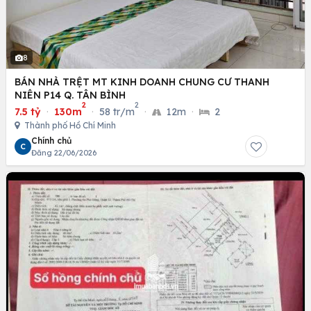
8
BÁN NHÀ TRỆT MT KINH DOANH CHUNG CƯ THANH
NIÊN P14 Q. TÂN BÌNH
2
2
7.5 tỷ
·
130m
·
58 tr/m
·
12m
·
2
Thành phố Hồ Chí Minh
Chính chủ
C
Đăng 22/06/2026