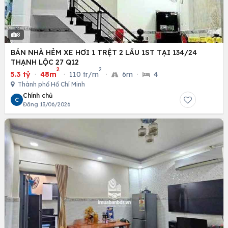
8
BÁN NHÀ HẺM XE HƠI 1 TRỆT 2 LẦU 1ST TẠI 134/24
THẠNH LỘC 27 Q12
2
2
5.3 tỷ
·
48m
·
110 tr/m
·
6m
·
4
Thành phố Hồ Chí Minh
Chính chủ
C
Đăng 13/06/2026