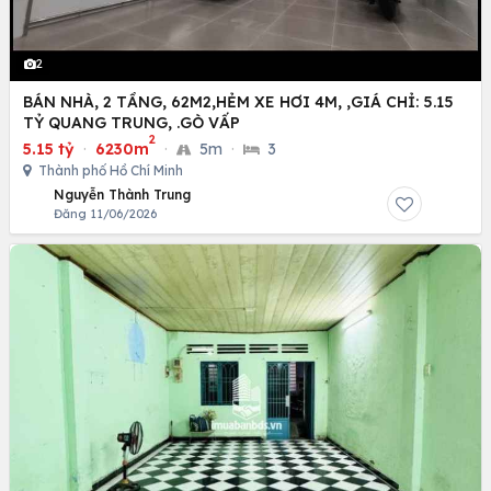
2
BÁN NHÀ, 2 TẦNG, 62M2,HẺM XE HƠI 4M, ,GIÁ CHỈ: 5.15
TỶ QUANG TRUNG, .GÒ VẤP
2
5.15 tỷ
·
6230m
·
5m
·
3
Thành phố Hồ Chí Minh
Nguyễn Thành Trung
Đăng 11/06/2026