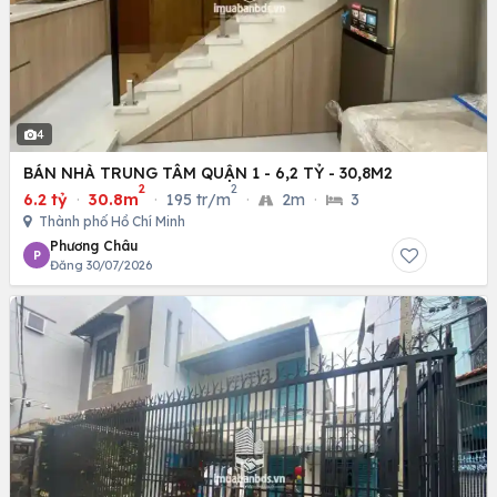
4
BÁN NHÀ TRUNG TÂM QUẬN 1 - 6,2 TỶ - 30,8M2
2
2
6.2 tỷ
·
30.8m
·
195 tr/m
·
2m
·
3
Thành phố Hồ Chí Minh
Phương Châu
P
Đăng 30/07/2026