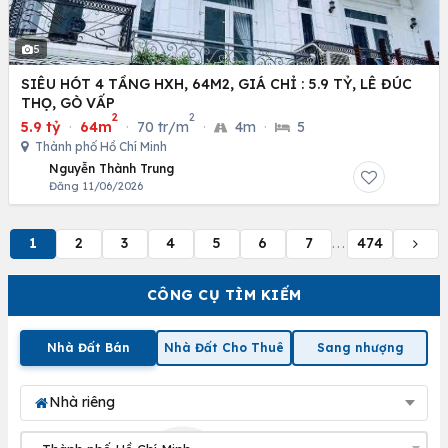
5
SIÊU HÓT 4 TẦNG HXH, 64M2, GIÁ CHỈ : 5.9 TỶ, LÊ ĐÚC
THỌ, GÒ VẤP
2
2
5.9 tỷ
·
64m
·
70 tr/m
·
4m
·
5
Thành phố Hồ Chí Minh
Nguyễn Thành Trung
Đăng 11/06/2026
1
2
3
4
5
6
7
474
...
CÔNG CỤ TÌM KIẾM
Nhà Đất Bán
Nhà Đất Cho Thuê
Sang nhượng
Nhà riêng