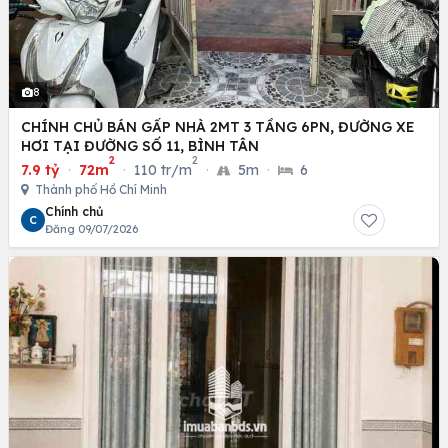
8
CHÍNH CHỦ BÁN GẤP NHÀ 2MT 3 TẦNG 6PN, ĐƯỜNG XE
HƠI TẠI ĐƯỜNG SỐ 11, BÌNH TÂN
2
2
7.9 tỷ
·
72m
·
110 tr/m
·
5m
·
6
Thành phố Hồ Chí Minh
Chính chủ
C
Đăng 09/07/2026