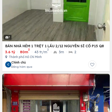
7
BÁN NHÀ HẺM 1 TRỆT 1 LẦU 2/12 NGUYỄN SĨ CỐ P15 Q8
2
2
3.6 tỷ
·
80m
·
43 tr/m
·
3m
·
2
Thành phố Hồ Chí Minh
Chính chủ
C
Đăng hôm qua