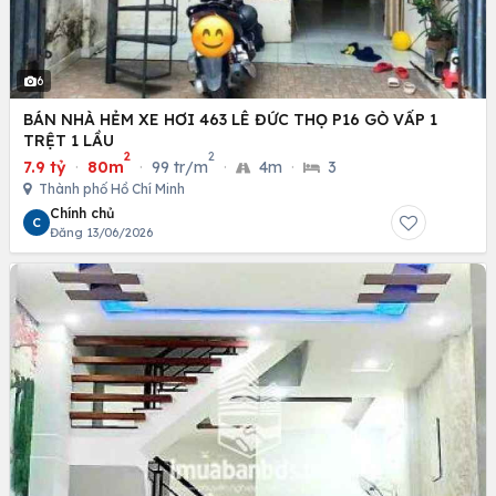
6
BÁN NHÀ HẺM XE HƠI 463 LÊ ĐỨC THỌ P16 GÒ VẤP 1
TRỆT 1 LẦU
2
2
7.9 tỷ
·
80m
·
99 tr/m
·
4m
·
3
Thành phố Hồ Chí Minh
Chính chủ
C
Đăng 13/06/2026