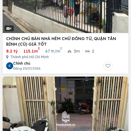
4
CHÍNH CHỦ BÁN NHÀ HẺM CHỮ ĐỒNG TỬ, QUẬN TÂN
BÌNH (CŨ) GIÁ TỐT
2
2
8.2 tỷ
·
115.1m
·
67 tr/m
·
3m
·
2
Thành phố Hồ Chí Minh
Chính chủ
C
Đăng 20/07/2026