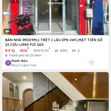
6
BÁN NHÀ 3M2X9M,1 TRỆT 1 LẦU 2PN 1WC,MẶT TIỀN SỐ
22 CỬU LONG P15 Q10
2
2
8.5 tỷ
·
23m
·
400 tr/m
·
20m
·
2
Thành phố Hồ Chí Minh
thanh thảo
T
Đăng 2 ngày trước