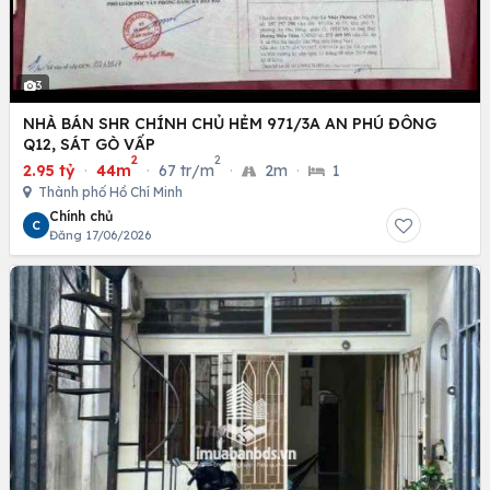
3
NHÀ BÁN SHR CHÍNH CHỦ HẺM 971/3A AN PHÚ ĐÔNG
Q12, SÁT GÒ VẤP
2
2
2.95 tỷ
·
44m
·
67 tr/m
·
2m
·
1
Thành phố Hồ Chí Minh
Chính chủ
C
Đăng 17/06/2026