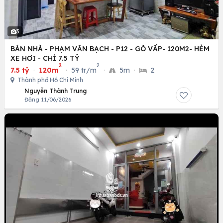
3
BÁN NHÀ - PHẠM VĂN BẠCH - P12 - GÒ VẤP- 120M2- HẺM
XE HƠI - CHỈ 7.5 TỶ
2
2
7.5 tỷ
·
120m
·
59 tr/m
·
5m
·
2
Thành phố Hồ Chí Minh
Nguyễn Thành Trung
Đăng 11/06/2026