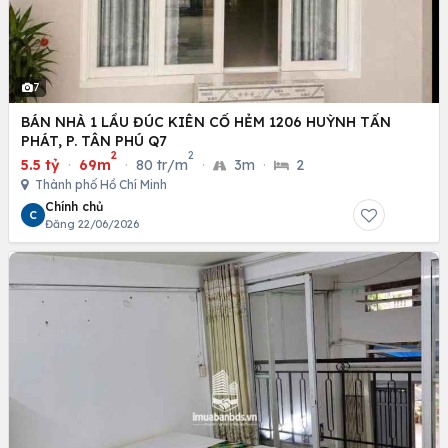
7
BÁN NHÀ 1 LẦU ĐÚC KIÊN CỐ HẺM 1206 HUỲNH TẤN
PHÁT, P. TÂN PHÚ Q7
2
2
5.5 tỷ
·
69m
·
80 tr/m
·
3m
·
2
Thành phố Hồ Chí Minh
Chính chủ
C
Đăng 22/06/2026