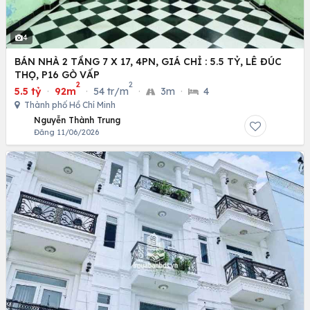
4
BÁN NHÀ 2 TẦNG 7 X 17, 4PN, GIÁ CHỈ : 5.5 TỶ, LÊ ĐÚC
THỌ, P16 GÒ VẤP
2
2
5.5 tỷ
·
92m
·
54 tr/m
·
3m
·
4
Thành phố Hồ Chí Minh
Nguyễn Thành Trung
Đăng 11/06/2026