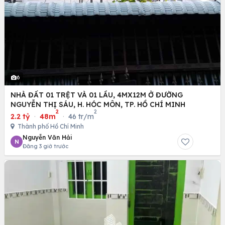
6
NHÀ ĐẤT 01 TRỆT VÀ 01 LẦU, 4MX12M Ở ĐƯỜNG
NGUYỄN THỊ SÁU, H. HÓC MÔN, TP. HỒ CHÍ MINH
2
2
2.2 tỷ
·
48m
·
46 tr/m
Thành phố Hồ Chí Minh
Nguyễn Văn Hải
N
Đăng 3 giờ trước