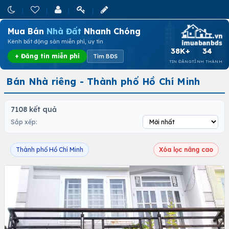
Mua Bán
Nhà Đất
Nhanh Chóng
Kênh bất động sản miễn phí, uy tín
38K+
34
+ Đăng tin miễn phí
Tìm BĐS
TIN ĐĂNG
TỈNH THÀNH
Bán Nhà riêng - Thành phố Hồ Chí Minh
7108 kết quả
Sắp xếp:
Thành phố Hồ Chí Minh
Xóa lọc nâng cao