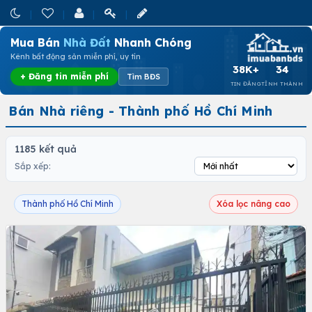
Mua Bán
Nhà Đất
Nhanh Chóng
Kênh bất động sản miễn phí, uy tín
38K+
34
+ Đăng tin miễn phí
Tìm BĐS
TIN ĐĂNG
TỈNH THÀNH
Bán Nhà riêng - Thành phố Hồ Chí Minh
1185 kết quả
Sắp xếp:
Thành phố Hồ Chí Minh
Xóa lọc nâng cao