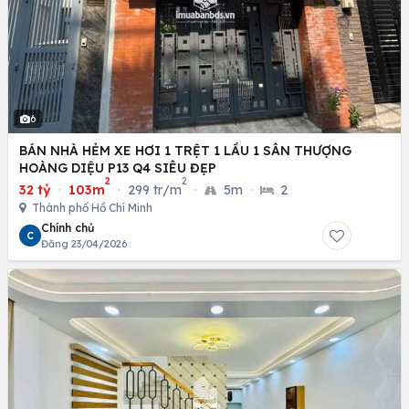
6
BÁN NHÀ HẺM XE HƠI 1 TRỆT 1 LẦU 1 SÂN THƯỢNG
HOÀNG DIỆU P13 Q4 SIÊU ĐẸP
2
2
32 tỷ
·
103m
·
299 tr/m
·
5m
·
2
Thành phố Hồ Chí Minh
Chính chủ
C
Đăng 23/04/2026