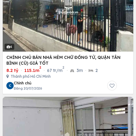
4
CHÍNH CHỦ BÁN NHÀ HẺM CHỮ ĐỒNG TỬ, QUẬN TÂN
BÌNH (CŨ) GIÁ TỐT
2
2
8.2 tỷ
·
115.1m
·
67 tr/m
·
3m
·
2
Thành phố Hồ Chí Minh
Chính chủ
C
Đăng 20/07/2026