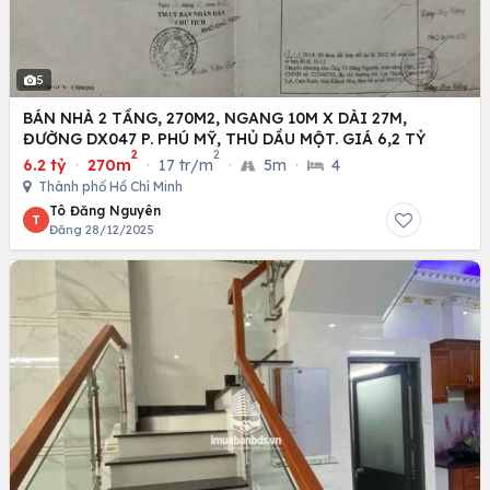
5
BÁN NHÀ 2 TẦNG, 270M2, NGANG 10M X DÀI 27M,
ĐƯỜNG DX047 P. PHÚ MỸ, THỦ DẦU MỘT. GIÁ 6,2 TỶ
2
2
6.2 tỷ
·
270m
·
17 tr/m
·
5m
·
4
Thành phố Hồ Chí Minh
Tô Đăng Nguyên
T
Đăng 28/12/2025