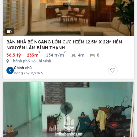
5
BÁN NHÀ BỀ NGANG LỚN CỰC HIẾM 12.5M X 22M HẺM
NGUYỄN LÂM BÌNH THẠNH
2
2
36.5 tỷ
·
233m
·
134 tr/m
·
4m
·
8
Thành phố Hồ Chí Minh
Chính chủ
C
Đăng 25/03/2026