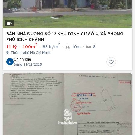
5
BÁN NHÀ ĐƯỜNG SỐ 12 KHU ĐỊNH CƯ SỐ 4, XÃ PHONG
PHÚ BÌNH CHÁNH
2
2
11 tỷ
·
100m
·
88 tr/m
·
10m
·
8
Thành phố Hồ Chí Minh
Chính chủ
C
Đăng 29/12/2025