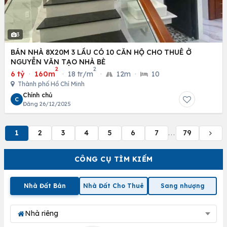
3
BÁN NHÀ 8X20M 3 LẦU CÓ 10 CĂN HỘ CHO THUÊ Ở
NGUYỄN VĂN TẠO NHÀ BÈ
2
2
6 tỷ
·
160m
·
18 tr/m
·
12m
·
10
Thành phố Hồ Chí Minh
Chính chủ
C
Đăng 26/12/2025
1
2
3
4
5
6
7
79
...
CÔNG CỤ TÌM KIẾM
Nhà Đất Bán
Nhà Đất Cho Thuê
Sang nhượng
Nhà riêng