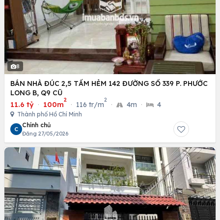
8
BÁN NHÀ ĐÚC 2,5 TẤM HẺM 142 ĐƯỜNG SỐ 339 P. PHƯỚC
LONG B, Q9 CŨ
2
2
11.6 tỷ
·
100m
·
116 tr/m
·
4m
·
4
Thành phố Hồ Chí Minh
Chính chủ
C
Đăng 27/05/2026