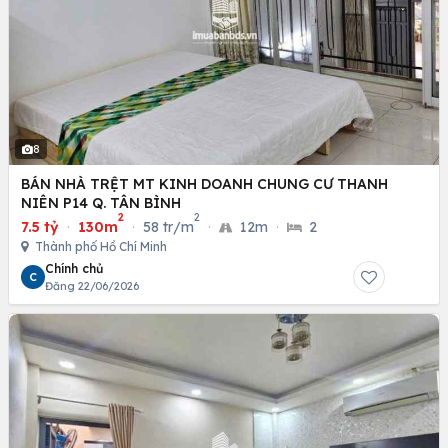
8
BÁN NHÀ TRỆT MT KINH DOANH CHUNG CƯ THANH
NIÊN P14 Q. TÂN BÌNH
2
2
7.5 tỷ
·
130m
·
58 tr/m
·
12m
·
2
Thành phố Hồ Chí Minh
Chính chủ
C
Đăng 22/06/2026