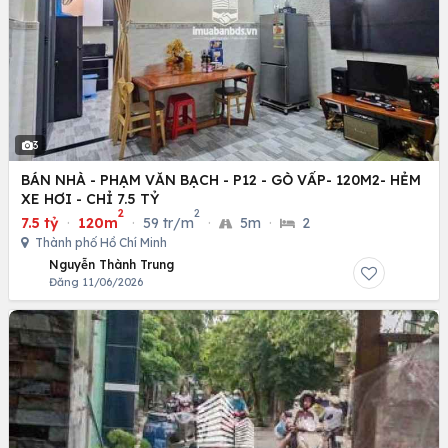
3
BÁN NHÀ - PHẠM VĂN BẠCH - P12 - GÒ VẤP- 120M2- HẺM
XE HƠI - CHỈ 7.5 TỶ
2
2
7.5 tỷ
·
120m
·
59 tr/m
·
5m
·
2
Thành phố Hồ Chí Minh
Nguyễn Thành Trung
Đăng 11/06/2026