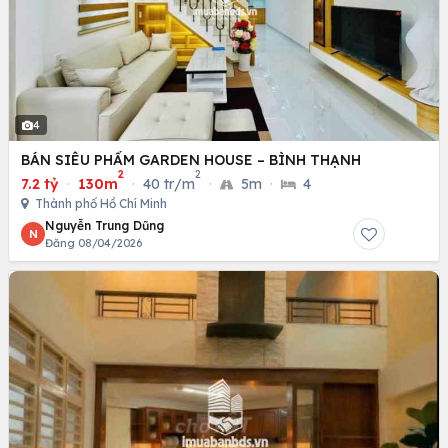
4
BÁN SIÊU PHẨM GARDEN HOUSE – BÌNH THẠNH
2
2
7.2 tỷ
·
130m
·
40 tr/m
·
5m
·
4
Thành phố Hồ Chí Minh
Nguyễn Trung Dũng
N
Đăng 08/04/2026