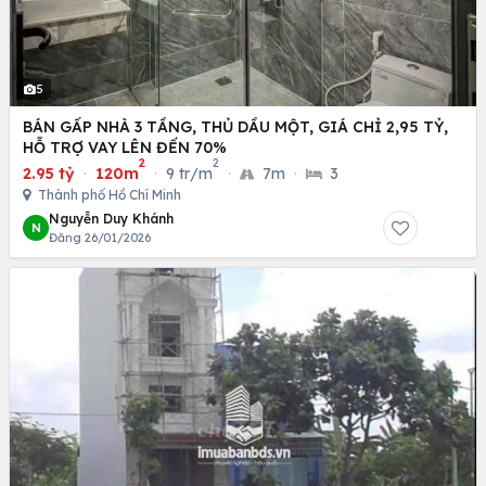
5
BÁN GẤP NHÀ 3 TẦNG, THỦ DẦU MỘT, GIÁ CHỈ 2,95 TỶ,
HỖ TRỢ VAY LÊN ĐẾN 70%
2
2
2.95 tỷ
·
120m
·
9 tr/m
·
7m
·
3
Thành phố Hồ Chí Minh
Nguyễn Duy Khánh
N
Đăng 26/01/2026