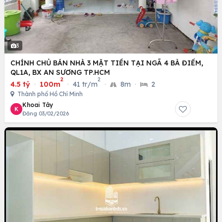
3
CHÍNH CHỦ BÁN NHÀ 3 MẶT TIỀN TẠI NGÃ 4 BÀ ĐIỂM,
QL1A, BX AN SƯƠNG TP.HCM
2
2
4.5 tỷ
·
100m
·
41 tr/m
·
8m
·
2
Thành phố Hồ Chí Minh
Khoai Tây
K
Đăng 03/02/2026