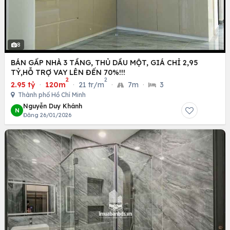
8
BÁN GẤP NHÀ 3 TẦNG, THỦ DẦU MỘT, GIÁ CHỈ 2,95
TỶ,HỖ TRỢ VAY LÊN ĐẾN 70%!!!
2
2
2.95 tỷ
·
120m
·
21 tr/m
·
7m
·
3
Thành phố Hồ Chí Minh
Nguyễn Duy Khánh
N
Đăng 26/01/2026