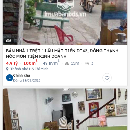
8
BÁN NHÀ 1 TRỆT 1 LẦU MẶT TIỀN DT42, ĐÔNG THẠNH
HÓC MÔN TIỆN KINH DOANH
2
2
4.9 tỷ
·
100m
·
49 tr/m
·
15m
·
3
Thành phố Hồ Chí Minh
Chính chủ
C
Đăng 29/05/2026