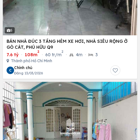
5
BÁN NHÀ ĐÚC 3 TẦNG HẺM XE HƠI, NHÀ SIÊU RỘNG Ở
GÒ CÁT, PHÚ HỮU Q9
2
2
7.6 tỷ
·
108m
·
60 tr/m
·
4m
·
3
Thành phố Hồ Chí Minh
Chính chủ
C
Đăng 13/03/2026