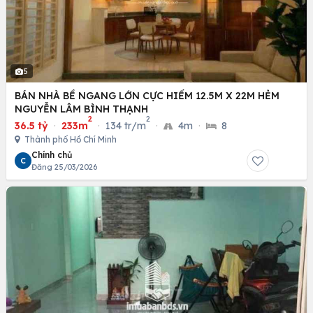
5
BÁN NHÀ BỀ NGANG LỚN CỰC HIẾM 12.5M X 22M HẺM
NGUYỄN LÂM BÌNH THẠNH
2
2
36.5 tỷ
·
233m
·
134 tr/m
·
4m
·
8
Thành phố Hồ Chí Minh
Chính chủ
C
Đăng 25/03/2026