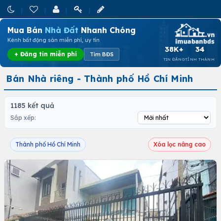
Mua Bán
Nhà Đất
Nhanh Chóng
Kênh bất động sản miễn phí, uy tín
38K+
34
+ Đăng tin miễn phí
Tìm BĐS
TIN ĐĂNG
TỈNH THÀNH
Bán Nhà riêng - Thành phố Hồ Chí Minh
1185 kết quả
Sắp xếp:
Thành phố Hồ Chí Minh
Xóa lọc nâng cao