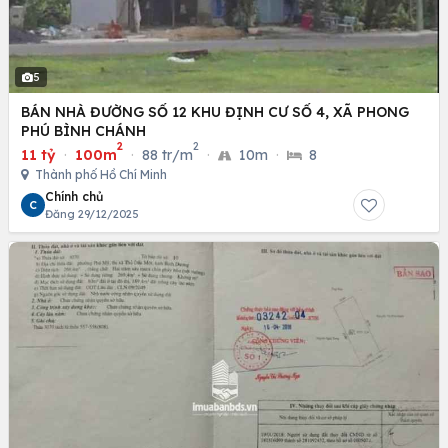
5
BÁN NHÀ ĐƯỜNG SỐ 12 KHU ĐỊNH CƯ SỐ 4, XÃ PHONG
PHÚ BÌNH CHÁNH
2
2
11 tỷ
·
100m
·
88 tr/m
·
10m
·
8
Thành phố Hồ Chí Minh
Chính chủ
C
Đăng 29/12/2025