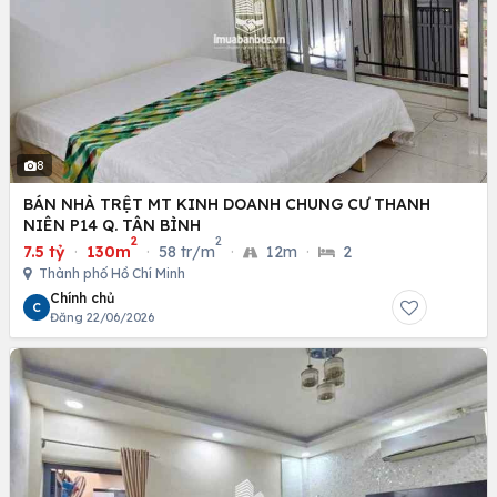
8
BÁN NHÀ TRỆT MT KINH DOANH CHUNG CƯ THANH
NIÊN P14 Q. TÂN BÌNH
2
2
7.5 tỷ
·
130m
·
58 tr/m
·
12m
·
2
Thành phố Hồ Chí Minh
Chính chủ
C
Đăng 22/06/2026