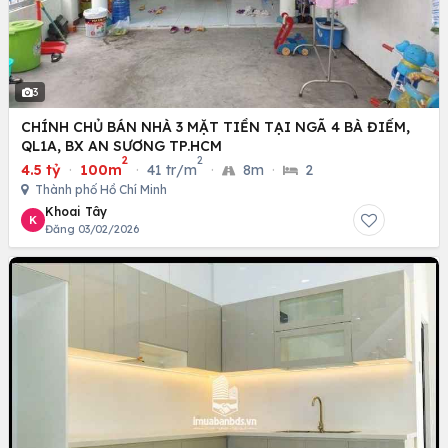
3
CHÍNH CHỦ BÁN NHÀ 3 MẶT TIỀN TẠI NGÃ 4 BÀ ĐIỂM,
QL1A, BX AN SƯƠNG TP.HCM
2
2
4.5 tỷ
·
100m
·
41 tr/m
·
8m
·
2
Thành phố Hồ Chí Minh
Khoai Tây
K
Đăng 03/02/2026