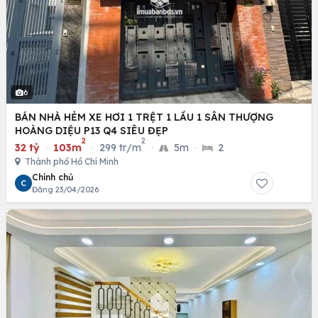
6
BÁN NHÀ HẺM XE HƠI 1 TRỆT 1 LẦU 1 SÂN THƯỢNG
HOÀNG DIỆU P13 Q4 SIÊU ĐẸP
2
2
32 tỷ
·
103m
·
299 tr/m
·
5m
·
2
Thành phố Hồ Chí Minh
Chính chủ
C
Đăng 23/04/2026