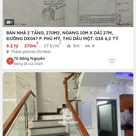
5
BÁN NHÀ 2 TẦNG, 270M2, NGANG 10M X DÀI 27M,
ĐƯỜNG DX047 P. PHÚ MỸ, THỦ DẦU MỘT. GIÁ 6,2 TỶ
2
2
6.2 tỷ
·
270m
·
17 tr/m
·
5m
·
4
Thành phố Hồ Chí Minh
Tô Đăng Nguyên
T
Đăng 28/12/2025