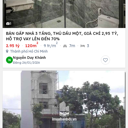
5
BÁN GẤP NHÀ 3 TẦNG, THỦ DẦU MỘT, GIÁ CHỈ 2,95 TỶ,
HỖ TRỢ VAY LÊN ĐẾN 70%
2
2
2.95 tỷ
·
120m
·
9 tr/m
·
7m
·
3
Thành phố Hồ Chí Minh
Nguyễn Duy Khánh
N
Đăng 26/01/2026