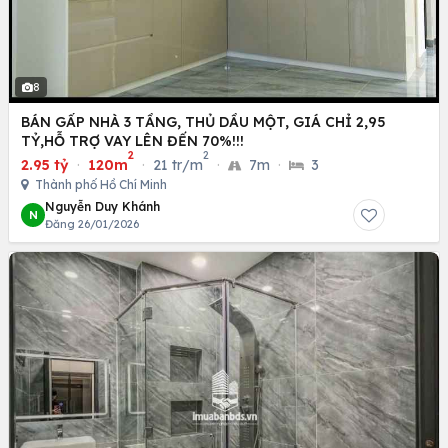
8
BÁN GẤP NHÀ 3 TẦNG, THỦ DẦU MỘT, GIÁ CHỈ 2,95
TỶ,HỖ TRỢ VAY LÊN ĐẾN 70%!!!
2
2
2.95 tỷ
·
120m
·
21 tr/m
·
7m
·
3
Thành phố Hồ Chí Minh
Nguyễn Duy Khánh
N
Đăng 26/01/2026