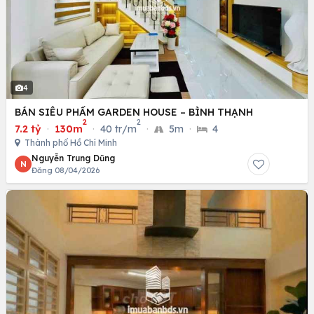
4
BÁN SIÊU PHẨM GARDEN HOUSE – BÌNH THẠNH
2
2
7.2 tỷ
·
130m
·
40 tr/m
·
5m
·
4
Thành phố Hồ Chí Minh
Nguyễn Trung Dũng
N
Đăng 08/04/2026