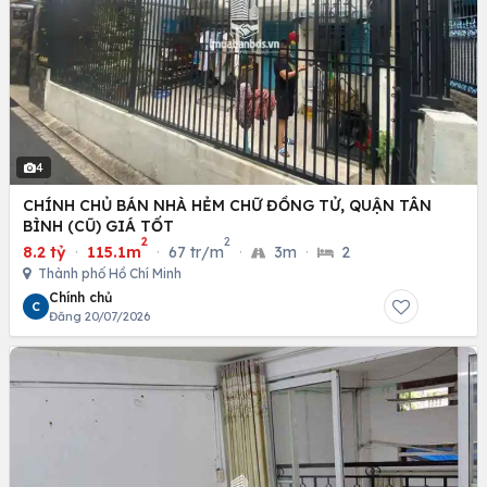
4
CHÍNH CHỦ BÁN NHÀ HẺM CHỮ ĐỒNG TỬ, QUẬN TÂN
BÌNH (CŨ) GIÁ TỐT
2
2
8.2 tỷ
·
115.1m
·
67 tr/m
·
3m
·
2
Thành phố Hồ Chí Minh
Chính chủ
C
Đăng 20/07/2026