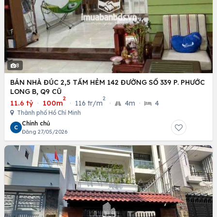
8
BÁN NHÀ ĐÚC 2,5 TẤM HẺM 142 ĐƯỜNG SỐ 339 P. PHƯỚC
LONG B, Q9 CŨ
2
2
11.6 tỷ
·
100m
·
116 tr/m
·
4m
·
4
Thành phố Hồ Chí Minh
Chính chủ
C
Đăng 27/05/2026