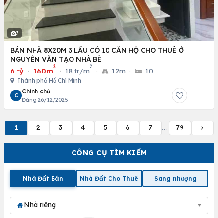
3
BÁN NHÀ 8X20M 3 LẦU CÓ 10 CĂN HỘ CHO THUÊ Ở
NGUYỄN VĂN TẠO NHÀ BÈ
2
2
6 tỷ
·
160m
·
18 tr/m
·
12m
·
10
Thành phố Hồ Chí Minh
Chính chủ
C
Đăng 26/12/2025
1
2
3
4
5
6
7
79
...
CÔNG CỤ TÌM KIẾM
Nhà Đất Bán
Nhà Đất Cho Thuê
Sang nhượng
Nhà riêng