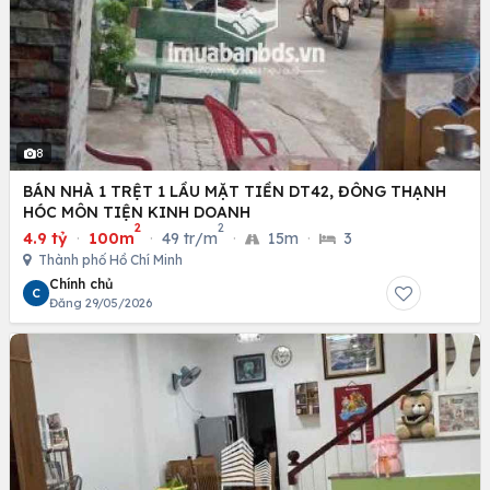
8
BÁN NHÀ 1 TRỆT 1 LẦU MẶT TIỀN DT42, ĐÔNG THẠNH
HÓC MÔN TIỆN KINH DOANH
2
2
4.9 tỷ
·
100m
·
49 tr/m
·
15m
·
3
Thành phố Hồ Chí Minh
Chính chủ
C
Đăng 29/05/2026