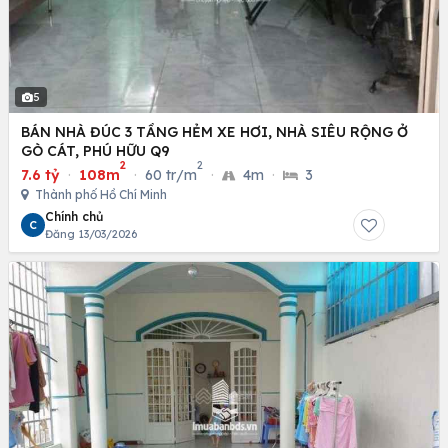
5
BÁN NHÀ ĐÚC 3 TẦNG HẺM XE HƠI, NHÀ SIÊU RỘNG Ở
GÒ CÁT, PHÚ HỮU Q9
2
2
7.6 tỷ
·
108m
·
60 tr/m
·
4m
·
3
Thành phố Hồ Chí Minh
Chính chủ
C
Đăng 13/03/2026