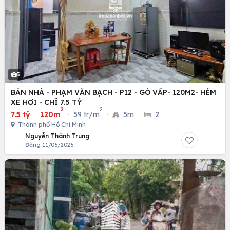
3
BÁN NHÀ - PHẠM VĂN BẠCH - P12 - GÒ VẤP- 120M2- HẺM
XE HƠI - CHỈ 7.5 TỶ
2
2
7.5 tỷ
·
120m
·
59 tr/m
·
5m
·
2
Thành phố Hồ Chí Minh
Nguyễn Thành Trung
Đăng 11/06/2026