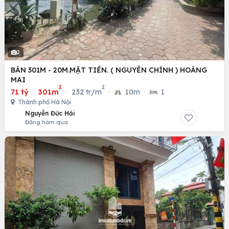
2
BÁN 301M - 20M.MẶT TIỀN. ( NGUYỄN CHÍNH ) HOÀNG
MAI
2
2
71 tỷ
·
301m
·
232 tr/m
·
10m
·
1
Thành phố Hà Nội
Nguyễn Đức Hải
Đăng hôm qua