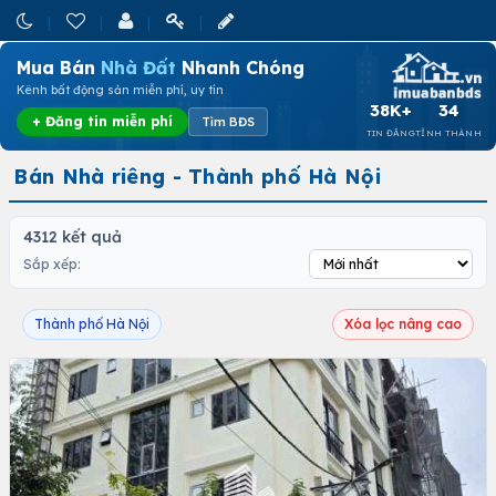
Mua Bán
Nhà Đất
Nhanh Chóng
Kênh bất động sản miễn phí, uy tín
38K+
34
+ Đăng tin miễn phí
Tìm BĐS
TIN ĐĂNG
TỈNH THÀNH
Bán Nhà riêng - Thành phố Hà Nội
4312 kết quả
Sắp xếp:
Thành phố Hà Nội
Xóa lọc nâng cao