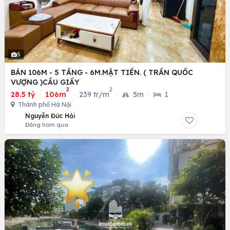
5
BÁN 106M - 5 TẦNG - 6M.MẶT TIỀN. ( TRẦN QUỐC
VƯỢNG )CẦU GIẤY
2
2
28.5 tỷ
·
106m
·
239 tr/m
·
5m
·
1
Thành phố Hà Nội
Nguyễn Đức Hải
Đăng hôm qua