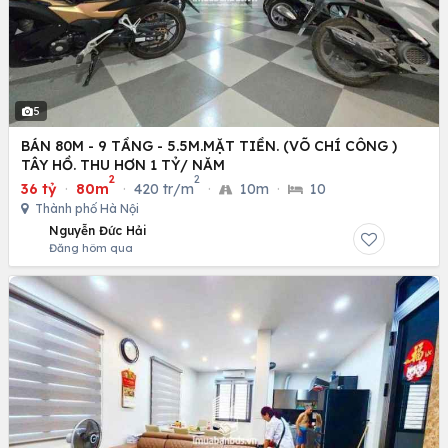
5
BÁN 80M - 9 TẦNG - 5.5M.MẶT TIỀN. (VÕ CHÍ CÔNG )
TÂY HỒ. THU HƠN 1 TỶ/ NĂM
2
2
36 tỷ
·
80m
·
420 tr/m
·
10m
·
10
Thành phố Hà Nội
Nguyễn Đức Hải
Đăng hôm qua