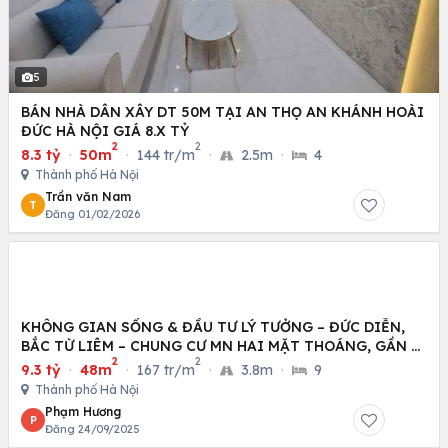
5
BÁN NHÀ DÂN XÂY DT 50M TẠI AN THỌ AN KHÁNH HOÀI
ĐỨC HÀ NỘI GIÁ 8.X TỶ
2
2
8.3 tỷ
·
50m
·
144 tr/m
·
2.5m
·
4
Thành phố Hà Nội
Trần văn Nam
T
Đăng 01/02/2026
KHÔNG GIAN SỐNG & ĐẦU TƯ LÝ TƯỞNG – ĐỨC DIỄN,
BẮC TỪ LIÊM – CHUNG CƯ MN HAI MẶT THOÁNG, GẦN Ô
2
2
TÔ
9.3 tỷ
·
48m
·
167 tr/m
·
3.8m
·
9
Thành phố Hà Nội
Phạm Hương
P
Đăng 24/09/2025