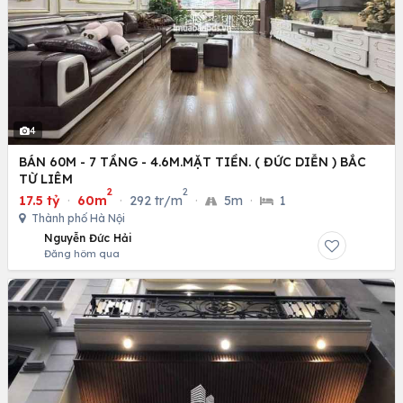
4
BÁN 60M - 7 TẦNG - 4.6M.MẶT TIỀN. ( ĐỨC DIỄN ) BẮC
TỪ LIÊM
2
2
17.5 tỷ
·
60m
·
292 tr/m
·
5m
·
1
Thành phố Hà Nội
Nguyễn Đức Hải
Đăng hôm qua