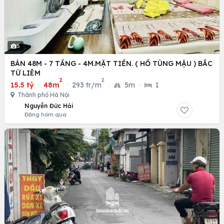
5
BÁN 48M - 7 TẦNG - 4M.MẶT TIỀN. ( HỒ TÙNG MẬU ) BẮC
TỪ LIÊM
2
2
15.5 tỷ
·
48m
·
293 tr/m
·
5m
·
1
Thành phố Hà Nội
Nguyễn Đức Hải
Đăng hôm qua