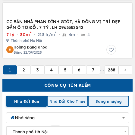
CC BÁN NHÀ PHAN ĐÌNH GIÓT, HÀ ĐÔNG VỊ TRÍ ĐẸP
GẦN Ô TÔ ĐỖ . 7 TỶ . LH 0963382542
2
2
7 tỷ
·
30m
·
213 tr/m
·
4m
·
4
Thành phố Hà Nội
Hoàng Đăng Khoa
H
Đăng 22/09/2025
1
2
3
4
5
6
7
288
...
CÔNG CỤ TÌM KIẾM
Nhà Đất Bán
Nhà Đất Cho Thuê
Sang nhượng
Nhà riêng