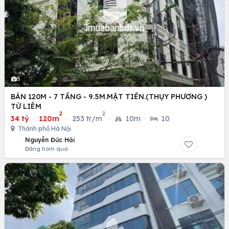
5
BÁN 120M - 7 TẦNG - 9.5M.MẶT TIỀN.(THỤY PHƯƠNG )
TỪ LIÊM
2
2
34 tỷ
·
120m
·
253 tr/m
·
10m
·
10
Thành phố Hà Nội
Nguyễn Đức Hải
Đăng hôm qua