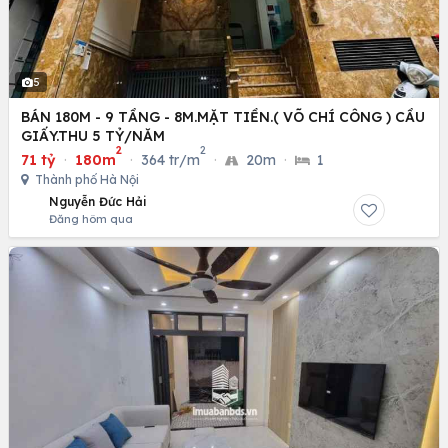
5
BÁN 180M - 9 TẦNG - 8M.MẶT TIỀN.( VÕ CHÍ CÔNG ) CẦU
GIẤY.THU 5 TỶ/NĂM
2
2
71 tỷ
·
180m
·
364 tr/m
·
20m
·
1
Thành phố Hà Nội
Nguyễn Đức Hải
Đăng hôm qua