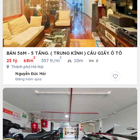
BÁN 56M - 5 TẦNG. ( TRUNG KÍNH ) CẦU GIẤY. Ô TÔ
2
2
23 tỷ
·
68m
·
357 tr/m
·
10m
·
6
Thành phố Hà Nội
Nguyễn Đức Hải
Đăng hôm qua