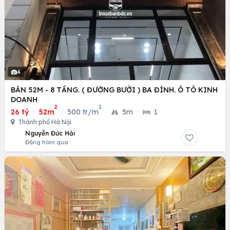
4
BÁN 52M - 8 TẦNG. ( ĐƯỜNG BƯỞI ) BA ĐÌNH. Ô TÔ KINH
DOANH
2
2
26 tỷ
·
52m
·
500 tr/m
·
5m
·
1
Thành phố Hà Nội
Nguyễn Đức Hải
Đăng hôm qua