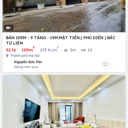
5
BÁN 105M - 9 TẦNG - 19M.MẶT TIỀN.( PHÚ DIỄN ) BẮC
TỪ LIÊM
2
2
32 tỷ
·
105m
·
275 tr/m
·
5m
·
10
Thành phố Hà Nội
Nguyễn Đức Hải
Đăng hôm qua