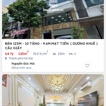
3
BÁN 125M - 10 TẦNG - 9.6M.MẠT TIỀN. ( DƯƠNG KHUÊ )
CẦU GIẤY
2
2
64 tỷ
·
125m
·
512 tr/m
·
10m
·
1
Thành phố Hà Nội
Nguyễn Đức Hải
Đăng hôm qua