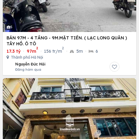
5
BÁN 97M - 4 TẦNG - 9M.MẶT TIỀN. ( LẠC LONG QUÂN )
TÂY HỒ. Ô TÔ
2
2
17.3 tỷ
·
97m
·
156 tr/m
·
5m
·
6
Thành phố Hà Nội
Nguyễn Đức Hải
Đăng hôm qua