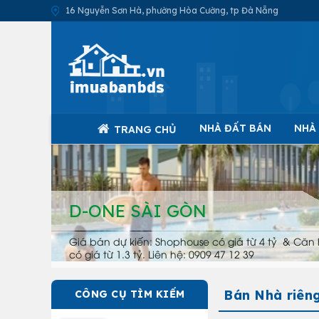
16 Nguyễn Sơn Hà, phường Hòa Cường, tp Đà Nẵng
NHÀ ĐẤT BÁN
NHÀ
TRANG CHỦ
D-ONE SÀI GÒN
Giá bán dự kiến: Shophouse có giá từ 4 tỷ & Căn 
có giá từ 1.3 tỷ. Liên hệ: 0909 47 12 39
Bán Nhà riên
CÔNG CỤ TÌM KIẾM