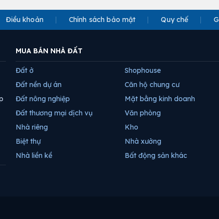
Điều khoản
Chính sách bảo mật
Quy chế
G
MUA BÁN NHÀ ĐẤT
Đất ở
Shophouse
Đất nền dự án
Căn hộ chung cư
p
Đất nông nghiệp
Mặt bằng kinh doanh
Đất thương mại dịch vụ
Văn phòng
Nhà riêng
Kho
Biệt thự
Nhà xưởng
Nhà liền kề
Bất động sản khác