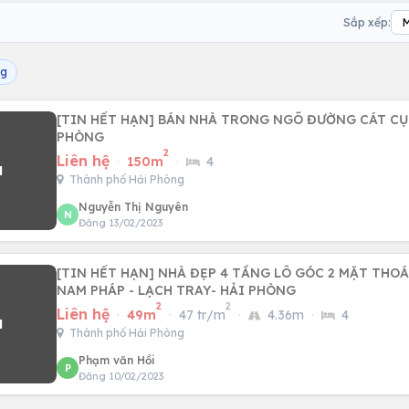
Sắp xếp:
ng
[TIN HẾT HẠN] BÁN NHÀ TRONG NGÕ ĐƯỜNG CÁT CỤT, 
PHÒNG
2
Liên hệ
·
150m
·
4
Thành phố Hải Phòng
Nguyễn Thị Nguyên
N
Đăng 13/02/2023
[TIN HẾT HẠN] NHÀ ĐẸP 4 TẦNG LÔ GÓC 2 MẶT THO
NAM PHÁP - LẠCH TRAY- HẢI PHÒNG
2
2
Liên hệ
·
49m
·
47 tr/m
·
4.36m
·
4
Thành phố Hải Phòng
Phạm văn Hồi
P
Đăng 10/02/2023