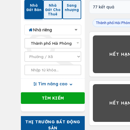
Nhà
Nhà
Sang
77 kết quả
Đất Bán
Đất Cho
nhượng
Thuê
Thành phố Hải Phò
Nhà riêng
Tìm nâng cao
THỊ TRƯỜNG BẤT ĐỘNG
SẢN