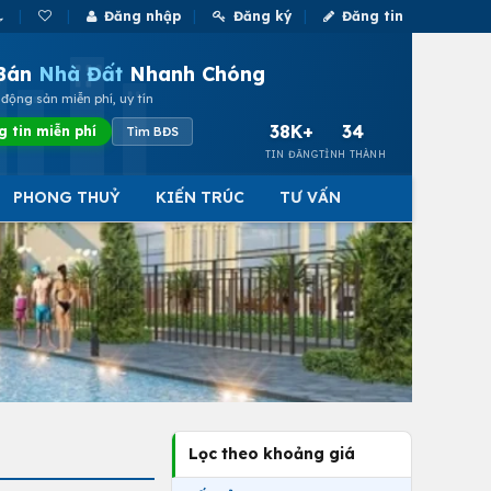
Đăng nhập
Đăng ký
Đăng tin
Bán
Nhà Đất
Nhanh Chóng
động sản miễn phí, uy tín
38K+
34
g tin miễn phí
Tìm BĐS
TIN ĐĂNG
TỈNH THÀNH
PHONG THUỶ
KIẾN TRÚC
TƯ VẤN
Lọc theo khoảng giá