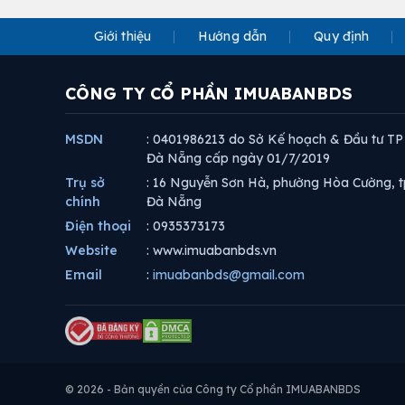
Giới thiệu
Hướng dẫn
Quy định
CÔNG TY CỔ PHẦN IMUABANBDS
MSDN
: 0401986213 do Sở Kế hoạch & Đầu tư TP
Đà Nẵng cấp ngày 01/7/2019
Trụ sở
: 16 Nguyễn Sơn Hà, phường Hòa Cường, t
chính
Đà Nẵng
Điện thoại
: 0935373173
Website
: www.imuabanbds.vn
Email
:
imuabanbds@gmail.com
© 2026 - Bản quyền của Công ty Cổ phần IMUABANBDS