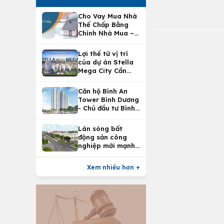
Cho Vay Mua Nhà
Thế Chấp Bằng
Chính Nhà Mua –
Lợi Ích Vay Mua
Nhà Tại
Lợi thế từ vị trí
Vietcombank
của dự án Stella
Mega City Cần
Thơ
Căn hộ Bình An
Tower Bình Dương
- Chủ đầu tư Bình
An Land
Làn sóng bất
động sản công
nghiệp mới mạnh
nhất 25 năm
Xem nhiều hơn +