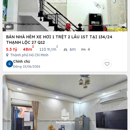
8
BÁN NHÀ HẺM XE HƠI 1 TRỆT 2 LẦU 1ST TẠI 134/24
THẠNH LỘC 27 Q12
2
2
5.3 tỷ
·
48m
·
110 tr/m
·
6m
·
4
Thành phố Hồ Chí Minh
Chính chủ
C
Đăng 13/06/2026