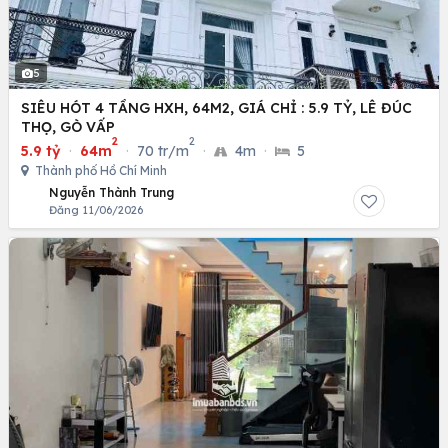
5
SIÊU HÓT 4 TẦNG HXH, 64M2, GIÁ CHỈ : 5.9 TỶ, LÊ ĐÚC
THỌ, GÒ VẤP
2
2
5.9 tỷ
·
64m
·
70 tr/m
·
4m
·
5
Thành phố Hồ Chí Minh
Nguyễn Thành Trung
Đăng 11/06/2026