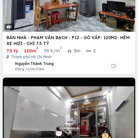
3
BÁN NHÀ - PHẠM VĂN BẠCH - P12 - GÒ VẤP- 120M2- HẺM
XE HƠI - CHỈ 7.5 TỶ
2
2
7.5 tỷ
·
120m
·
59 tr/m
·
5m
·
2
Thành phố Hồ Chí Minh
Nguyễn Thành Trung
Đăng 11/06/2026