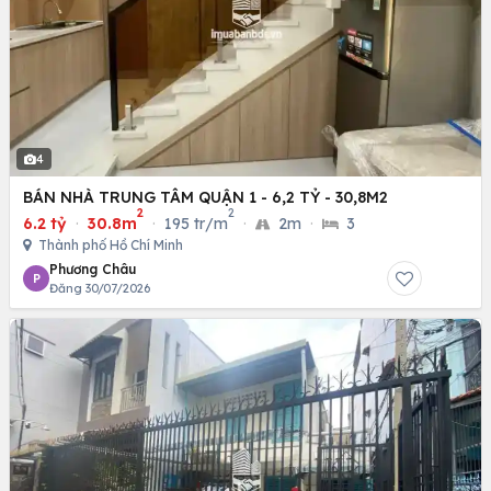
4
BÁN NHÀ TRUNG TÂM QUẬN 1 - 6,2 TỶ - 30,8M2
2
2
6.2 tỷ
·
30.8m
·
195 tr/m
·
2m
·
3
Thành phố Hồ Chí Minh
Phương Châu
P
Đăng 30/07/2026