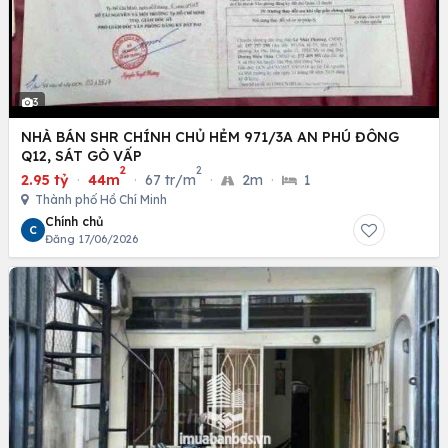
3
NHÀ BÁN SHR CHÍNH CHỦ HẺM 971/3A AN PHÚ ĐÔNG
Q12, SÁT GÒ VẤP
2
2
2.95 tỷ
·
44m
·
67 tr/m
·
2m
·
1
Thành phố Hồ Chí Minh
Chính chủ
C
Đăng 17/06/2026