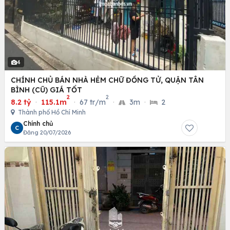
4
CHÍNH CHỦ BÁN NHÀ HẺM CHỮ ĐỒNG TỬ, QUẬN TÂN
BÌNH (CŨ) GIÁ TỐT
2
2
8.2 tỷ
·
115.1m
·
67 tr/m
·
3m
·
2
Thành phố Hồ Chí Minh
Chính chủ
C
Đăng 20/07/2026