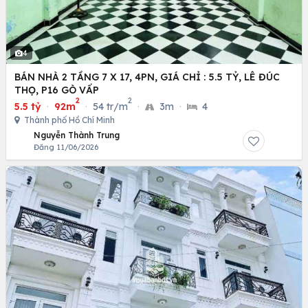
4
BÁN NHÀ 2 TẦNG 7 X 17, 4PN, GIÁ CHỈ : 5.5 TỶ, LÊ ĐÚC
THỌ, P16 GÒ VẤP
2
2
5.5 tỷ
·
92m
·
54 tr/m
·
3m
·
4
Thành phố Hồ Chí Minh
Nguyễn Thành Trung
Đăng 11/06/2026