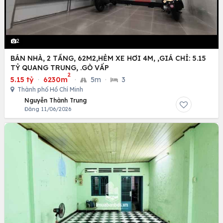
2
BÁN NHÀ, 2 TẦNG, 62M2,HẺM XE HƠI 4M, ,GIÁ CHỈ: 5.15
TỶ QUANG TRUNG, .GÒ VẤP
2
5.15 tỷ
·
6230m
·
5m
·
3
Thành phố Hồ Chí Minh
Nguyễn Thành Trung
Đăng 11/06/2026