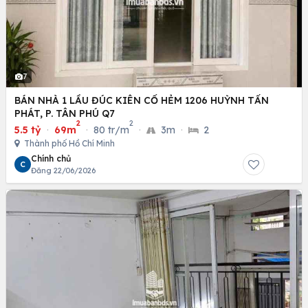
7
BÁN NHÀ 1 LẦU ĐÚC KIÊN CỐ HẺM 1206 HUỲNH TẤN
PHÁT, P. TÂN PHÚ Q7
2
2
5.5 tỷ
·
69m
·
80 tr/m
·
3m
·
2
Thành phố Hồ Chí Minh
Chính chủ
C
Đăng 22/06/2026