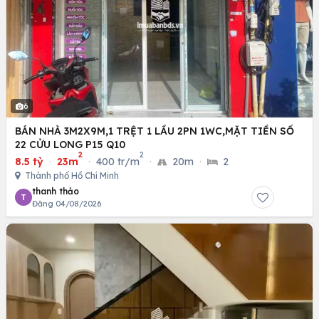
6
BÁN NHÀ 3M2X9M,1 TRỆT 1 LẦU 2PN 1WC,MẶT TIỀN SỐ
22 CỬU LONG P15 Q10
2
2
8.5 tỷ
·
23m
·
400 tr/m
·
20m
·
2
Thành phố Hồ Chí Minh
thanh thảo
T
Đăng 04/08/2026