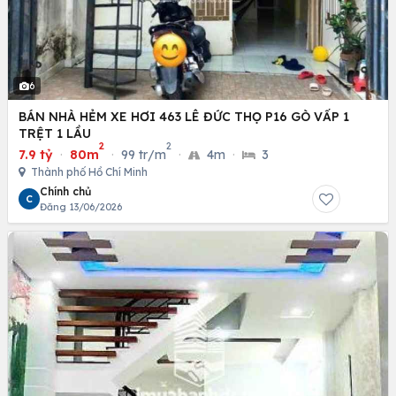
6
BÁN NHÀ HẺM XE HƠI 463 LÊ ĐỨC THỌ P16 GÒ VẤP 1
TRỆT 1 LẦU
2
2
7.9 tỷ
·
80m
·
99 tr/m
·
4m
·
3
Thành phố Hồ Chí Minh
Chính chủ
C
Đăng 13/06/2026