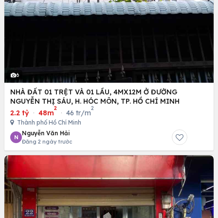
6
NHÀ ĐẤT 01 TRỆT VÀ 01 LẦU, 4MX12M Ở ĐƯỜNG
NGUYỄN THỊ SÁU, H. HÓC MÔN, TP. HỒ CHÍ MINH
2
2
2.2 tỷ
·
48m
·
46 tr/m
Thành phố Hồ Chí Minh
Nguyễn Văn Hải
N
Đăng 2 ngày trước