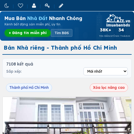
Mua Bán
Nhà Đất
Nhanh Chóng
Kênh bất động sản miễn phí, uy tín
38K+
34
+ Đăng tin miễn phí
Tìm BĐS
TIN ĐĂNG
TỈNH THÀNH
Bán Nhà riêng - Thành phố Hồ Chí Minh
7108 kết quả
Sắp xếp:
Thành phố Hồ Chí Minh
Xóa lọc nâng cao