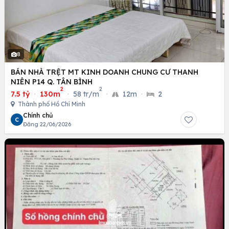
8
BÁN NHÀ TRỆT MT KINH DOANH CHUNG CƯ THANH
NIÊN P14 Q. TÂN BÌNH
2
2
7.5 tỷ
·
130m
·
58 tr/m
·
12m
·
2
Thành phố Hồ Chí Minh
Chính chủ
C
Đăng 22/06/2026