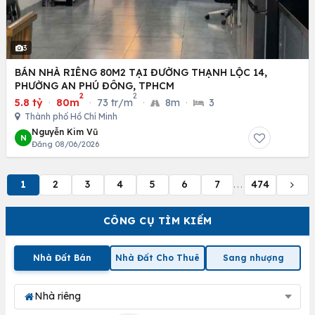
3
BÁN NHÀ RIÊNG 80M2 TẠI ĐƯỜNG THẠNH LỘC 14,
PHƯỜNG AN PHÚ ĐÔNG, TPHCM
2
2
5.8 tỷ
·
80m
·
73 tr/m
·
8m
·
3
Thành phố Hồ Chí Minh
Nguyễn Kim Vũ
N
Đăng 08/06/2026
1
2
3
4
5
6
7
474
...
CÔNG CỤ TÌM KIẾM
Nhà Đất Bán
Nhà Đất Cho Thuê
Sang nhượng
Nhà riêng