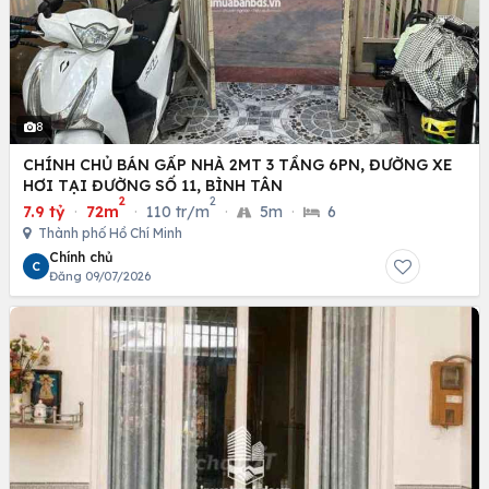
8
CHÍNH CHỦ BÁN GẤP NHÀ 2MT 3 TẦNG 6PN, ĐƯỜNG XE
HƠI TẠI ĐƯỜNG SỐ 11, BÌNH TÂN
2
2
7.9 tỷ
·
72m
·
110 tr/m
·
5m
·
6
Thành phố Hồ Chí Minh
Chính chủ
C
Đăng 09/07/2026