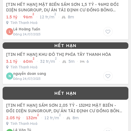
[TIN HẾT HẠN] MẶT BIỂN SẦM SƠN 1,5 TỶ - 96M2 ĐỐI
DIỆN SUNGROUP, DỰ ÁN TÁI ĐỊNH CƯ ĐỒNG BÔNG
2
2
THANH HÓA
1.5 tỷ
·
96m
·
12 tr/m
·
8m
Tỉnh Thanh Hoá
Lê Hoàng Tuấn
L
Đăng 24/07/2023
[TIN HẾT HẠN] KHU ĐÔ THỊ PHÍA TÂY THANH HÓA
2
2
3.1 tỷ
·
60m
·
32 tr/m
·
5m
·
6
Tỉnh Thanh Hoá
nguyễn doan sang
N
Đăng 24/07/2023
[TIN HẾT HẠN] SẦM SƠN 2,05 TỶ - 132M2 MẶT BIỂN -
ĐỐI DIỆN SUNGROUP, DỰ ÁN TÁI ĐỊNH CƯ ĐỒNG BÔNG
2
2
THANH HÓA
2.05 tỷ
·
132m
·
12 tr/m
·
8m
Tỉnh Thanh Hoá
Lê Văn Tú