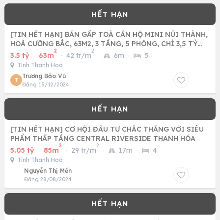
[TIN HẾT HẠN] BÁN GẤP TOÀ CĂN HỘ MINI NÚI THÀNH,
HOÀ CƯỜNG BẮC, 63M2, 3 TẦNG, 5 PHÒNG, CHỈ 3,5 TỶ
2
2
TLCC.
3.5 tỷ
·
63m
·
42 tr/m
·
6m
·
5
Tỉnh Thanh Hoá
Trương Bảo Vũ
T
Đăng 15/12/2024
[TIN HẾT HẠN] CƠ HỘI ĐẦU TƯ CHẮC THẮNG VỚI SIÊU
PHẨM THẤP TẦNG CENTRAL RIVERSIDE THANH HÓA
2
2
5.05 tỷ
·
85m
·
29 tr/m
·
17m
·
4
Tỉnh Thanh Hoá
Nguyễn Thị Mến
Đăng 28/08/2024