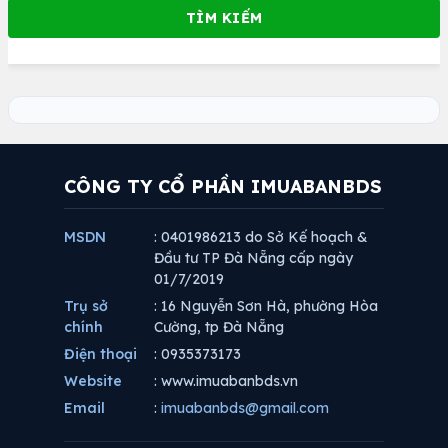
CÔNG TY CỔ PHẦN IMUABANBDS
MSDN
: 0401986213 do Sở Kế hoạch &
Đầu tư TP Đà Nẵng cấp ngày
01/7/2019
Trụ sở
: 16 Nguyễn Sơn Hà, phường Hòa
chính
Cường, tp Đà Nẵng
Điện thoại
: 0935373173
Website
: www.imuabanbds.vn
Email
:
imuabanbds@gmail.com