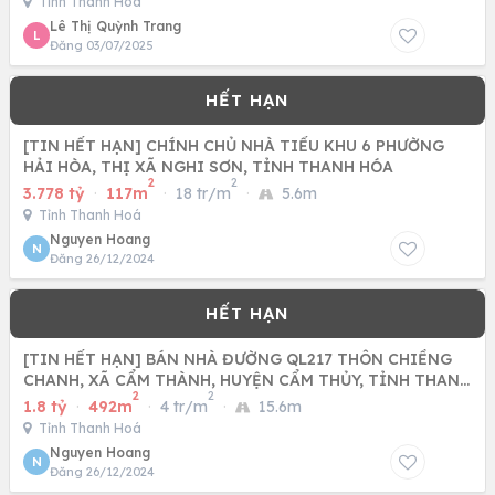
Tỉnh Thanh Hoá
Lê Thị Quỳnh Trang
L
Đăng 03/07/2025
[TIN HẾT HẠN] CHÍNH CHỦ NHÀ TIỂU KHU 6 PHƯỜNG
HẢI HÒA, THỊ XÃ NGHI SƠN, TỈNH THANH HÓA
2
2
3.778 tỷ
·
117m
·
18 tr/m
·
5.6m
Tỉnh Thanh Hoá
Nguyen Hoang
N
Đăng 26/12/2024
[TIN HẾT HẠN] BÁN NHÀ ĐƯỜNG QL217 THÔN CHIỀNG
CHANH, XÃ CẨM THÀNH, HUYỆN CẨM THỦY, TỈNH THANH
2
2
HÓA
1.8 tỷ
·
492m
·
4 tr/m
·
15.6m
Tỉnh Thanh Hoá
Nguyen Hoang
N
Đăng 26/12/2024