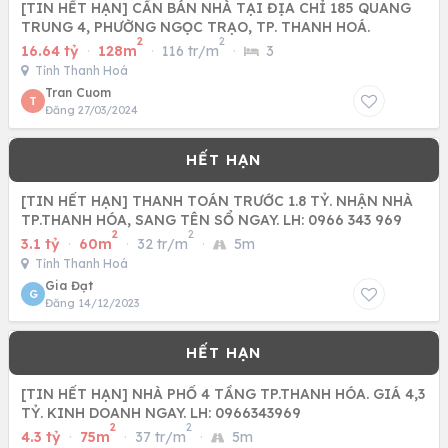
[TIN HẾT HẠN] CẦN BÁN NHÀ TẠI ĐỊA CHỈ 185 QUANG
TRUNG 4, PHƯỜNG NGỌC TRẠO, TP. THANH HOÁ.
2
2
16.64 tỷ
·
128m
·
116 tr/m
·
3
Tỉnh Thanh Hoá
Tran Cuom
T
Đăng 27/03/2024
[TIN HẾT HẠN] THANH TOÁN TRƯỚC 1.8 TỶ. NHẬN NHÀ
TP.THANH HÓA, SANG TÊN SỔ NGAY. LH: 0966 343 969
2
2
3.1 tỷ
·
60m
·
32 tr/m
·
5m
Tỉnh Thanh Hoá
Gia Đạt
G
Đăng 14/12/2023
[TIN HẾT HẠN] NHÀ PHỐ 4 TẦNG TP.THANH HÓA. GIÁ 4,3
TỶ. KINH DOANH NGAY. LH: 0966343969
2
2
4.3 tỷ
·
75m
·
37 tr/m
·
5m