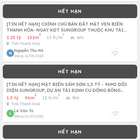
[TIN HẾT HẠN] CHÍNH CHỦ BÁN ĐẤT MẶT VEN BIỂN
THANH HÓA- NGAY KĐT SUNGROUP THUỘC KHU TÁI
2
2
ĐỊNH CƯ ĐỒNG BÔNG ĐỒNG
2.25 tỷ
·
132m
·
17 tr/m
·
6m
Tỉnh Thanh Hoá
Nguyễn Thu Hà
N
Đăng 12/08/2023
[TIN HẾT HẠN] MẶT BIỂN SẦM SƠN 1,5 TỶ - 96M2 ĐỐI
DIỆN SUNGROUP, DỰ ÁN TÁI ĐỊNH CƯ ĐỒNG BÔNG
2
2
THANH HÓA
1.5 tỷ
·
96m
·
12 tr/m
·
8m
Tỉnh Thanh Hoá
Lê Văn Tú
L
Đăng 25/07/2023