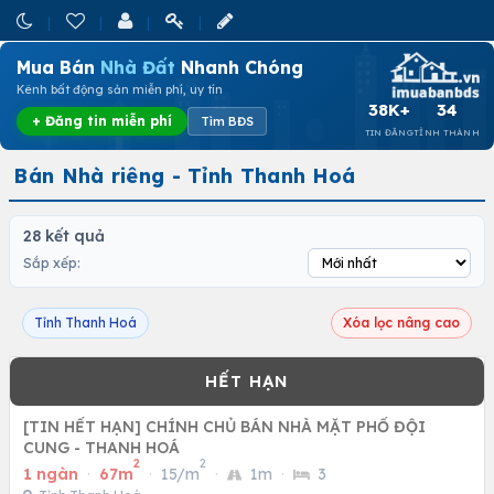
Mua Bán
Nhà Đất
Nhanh Chóng
Kênh bất động sản miễn phí, uy tín
38K+
34
+ Đăng tin miễn phí
Tìm BĐS
TIN ĐĂNG
TỈNH THÀNH
Bán Nhà riêng - Tỉnh Thanh Hoá
28 kết quả
Sắp xếp:
Tỉnh Thanh Hoá
Xóa lọc nâng cao
[TIN HẾT HẠN] CHÍNH CHỦ BÁN NHÀ MẶT PHỐ ĐỘI
CUNG - THANH HOÁ
2
2
1 ngàn
·
67m
·
15/m
·
1m
·
3