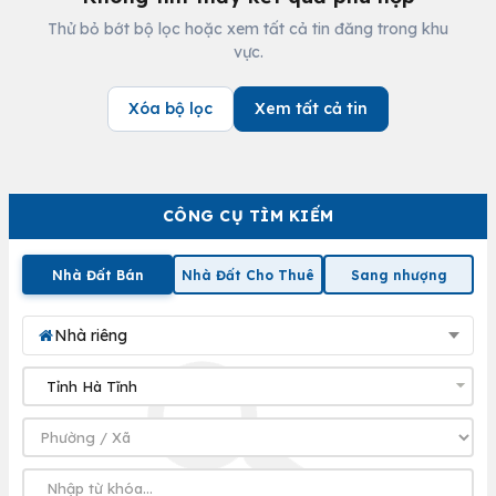
Thử bỏ bớt bộ lọc hoặc xem tất cả tin đăng trong khu
vực.
Xóa bộ lọc
Xem tất cả tin
CÔNG CỤ TÌM KIẾM
Nhà Đất Bán
Nhà Đất Cho Thuê
Sang nhượng
Nhà riêng