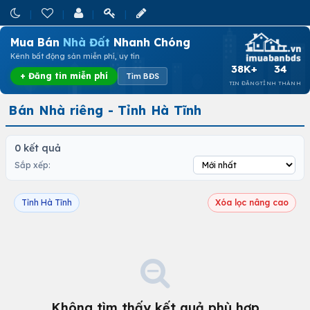
Mua Bán
Nhà Đất
Nhanh Chóng
Kênh bất động sản miễn phí, uy tín
38K+
34
+ Đăng tin miễn phí
Tìm BĐS
TIN ĐĂNG
TỈNH THÀNH
Bán Nhà riêng - Tỉnh Hà Tĩnh
0 kết quả
Sắp xếp:
Tỉnh Hà Tĩnh
Xóa lọc nâng cao
Không tìm thấy kết quả phù hợp