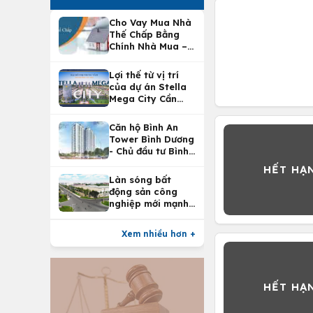
Cho Vay Mua Nhà
Thế Chấp Bằng
Chính Nhà Mua –
Lợi Ích Vay Mua
Nhà Tại
Lợi thế từ vị trí
Vietcombank
của dự án Stella
Mega City Cần
Thơ
Căn hộ Bình An
Tower Bình Dương
- Chủ đầu tư Bình
An Land
Làn sóng bất
động sản công
nghiệp mới mạnh
nhất 25 năm
Xem nhiều hơn +