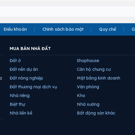
Điều khoản
Chính sách bảo mật
Quy chế
G
MUA BÁN NHÀ ĐẤT
Đất ở
Shophouse
Đất nền dự án
Căn hộ chung cư
p
Đất nông nghiệp
Mặt bằng kinh doanh
Đất thương mại dịch vụ
Văn phòng
Nhà riêng
Kho
Biệt thự
Nhà xưởng
Nhà liền kề
Bất động sản khác