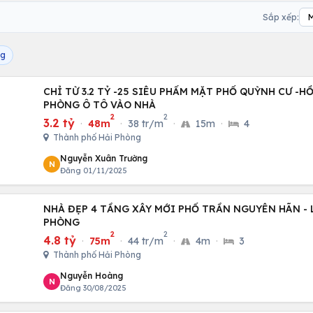
Sắp xếp:
ng
CHỈ TỪ 3.2 TỶ -25 SIÊU PHẨM MẶT PHỐ QUỲNH CƯ -
PHÒNG Ô TÔ VÀO NHÀ
2
2
3.2 tỷ
·
48m
·
38 tr/m
·
15m
·
4
Thành phố Hải Phòng
Nguyễn Xuân Trường
N
Đăng 01/11/2025
NHÀ ĐẸP 4 TẦNG XÂY MỚI PHỐ TRẦN NGUYÊN HÃN - L
PHÒNG
2
2
4.8 tỷ
·
75m
·
44 tr/m
·
4m
·
3
Thành phố Hải Phòng
Nguyễn Hoàng
N
Đăng 30/08/2025