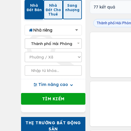
Nhà
Nhà
Sang
77 kết quả
Đất Bán
Đất Cho
nhượng
Thuê
Thành phố Hải Phò
Nhà riêng
Tìm nâng cao
THỊ TRƯỜNG BẤT ĐỘNG
SẢN