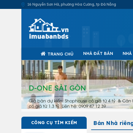
16 Nguyễn Sơn Hà, phường Hòa Cường, tp Đà Nẵng
NHÀ ĐẤT BÁN
NHÀ
TRANG CHỦ
D-ONE SÀI GÒN
Giá bán dự kiến: Shophouse có giá từ 4 tỷ & Căn 
có giá từ 1.3 tỷ. Liên hệ: 0909 47 12 39
Bán Nhà riên
CÔNG CỤ TÌM KIẾM