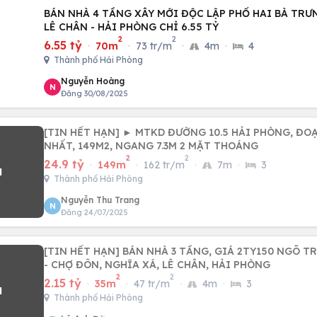
BÁN NHÀ 4 TẦNG XÂY MỚI ĐỘC LẬP PHỐ HAI BÀ TRƯNG
LÊ CHÂN - HẢI PHÒNG CHỈ 6.55 TỶ
2
2
6.55 tỷ
·
70m
·
73 tr/m
·
4m
·
4
Thành phố Hải Phòng
Nguyễn Hoàng
N
Đăng 30/08/2025
[TIN HẾT HẠN] ► MTKD ĐƯỜNG 10.5 HẢI PHÒNG, ĐO
NHẤT, 149M2, NGANG 7.3M 2 MẶT THOÁNG
2
2
24.9 tỷ
·
149m
·
162 tr/m
·
7m
·
3
Thành phố Hải Phòng
Nguyễn Thu Trang
N
Đăng 24/07/2025
[TIN HẾT HẠN] BÁN NHÀ 3 TẦNG, GIÁ 2TY150 NGÕ TRẦN NGUYÊN HÃN
- CHỢ ĐÔN, NGHĨA XÁ, LÊ CHÂN, HẢI PHÒNG
2
2
2.15 tỷ
·
35m
·
47 tr/m
·
4m
·
3
Thành phố Hải Phòng