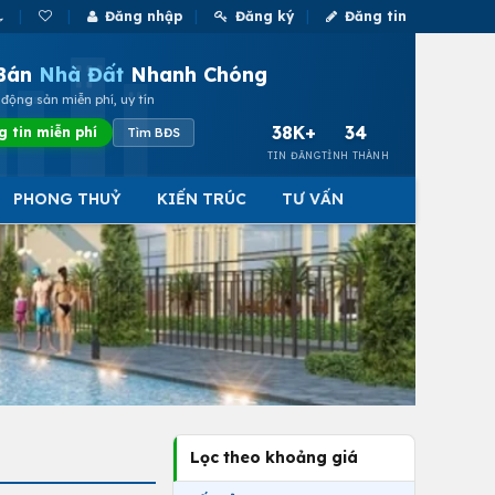
Đăng nhập
Đăng ký
Đăng tin
Bán
Nhà Đất
Nhanh Chóng
động sản miễn phí, uy tín
38K+
34
g tin miễn phí
Tìm BĐS
TIN ĐĂNG
TỈNH THÀNH
PHONG THUỶ
KIẾN TRÚC
TƯ VẤN
Lọc theo khoảng giá