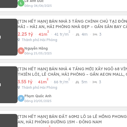
Lê Anh Đức
L
Đăng 04/06/2025
[TIN HẾT HẠN] BÁN NHÀ 3 TẦNG CHÍNH CHỦ TẠI ĐÔ
HẢI – HẢI AN, HẢI PHÒNG NHÀ ĐẸP – GẦN SÂN BA
2
2
2.25 tỷ
·
41m
·
41 tr/m
·
4m
·
3
Thành phố Hải Phòng
Nguyễn Hằng
N
Đăng 25/05/2025
[TIN HẾT HẠN] BÁN NHÀ 4 TẦNG MỚI XÂY NGÕ 68 VĨN
THIÊN LÔI, LÊ CHÂN, HẢI PHÒNG – GẦN AEON MALL,
2
2
3.55 tỷ
·
41m
·
66 tr/m
·
5m
·
3
Thành phố Hải Phòng
Phạm Quốc Anh
P
Đăng 20/05/2025
[TIN HẾT HẠN] BÁN ĐẤT 60M2 LÔ 16 LÊ HỒNG PHONG
AN, HẢI PHÒNG ĐƯỜNG 15M - ĐÔNG NAM
2