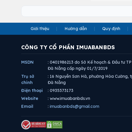
Giới thiệu
Hướng dẫn
Quy định
CÔNG TY CỔ PHẦN IMUABANBDS
MSDN
: 0401986213 do Sở Kế hoạch & Đầu tư TP
Đà Nẵng cấp ngày 01/7/2019
Trụ sở
: 16 Nguyễn Sơn Hà, phường Hòa Cường, t
chính
Đà Nẵng
Điện thoại
: 0935373173
Website
: www.imuabanbds.vn
Email
:
imuabanbds@gmail.com