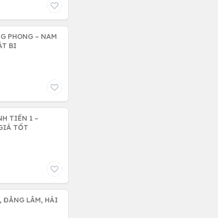
NG PHONG – NAM
Y CÁT BI
H TIẾN 1 –
 GIÁ TỐT
, ĐẰNG LÂM, HẢI