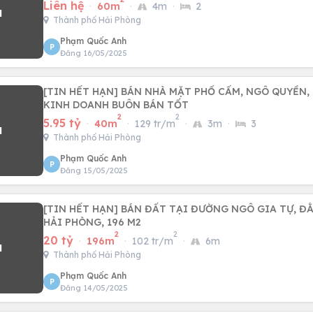
Liên hệ
·
60m
·
4m
·
2
Thành phố Hải Phòng
Phạm Quốc Anh
P
Đăng 16/05/2025
[TIN HẾT HẠN] BÁN NHÀ MẶT PHỐ CẤM, NGÔ QUYỀN, 
KINH DOANH BUÔN BÁN TỐT
2
2
5.95 tỷ
·
40m
·
129 tr/m
·
3m
·
3
Thành phố Hải Phòng
Phạm Quốc Anh
P
Đăng 15/05/2025
[TIN HẾT HẠN] BÁN ĐẤT TẠI ĐƯỜNG NGÔ GIA TỰ, ĐẰ
HẢI PHÒNG, 196 M2
2
2
20 tỷ
·
196m
·
102 tr/m
·
6m
Thành phố Hải Phòng
Phạm Quốc Anh
P
Đăng 14/05/2025