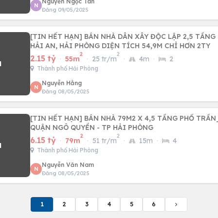
Nguyễn Ngọc Tân
N
Đăng 09/05/2025
[TIN HẾT HẠN] BÁN NHÀ DÂN XÂY ĐỘC LẬP 2,5 TẦNG
HẢI AN, HẢI PHÒNG DIỆN TÍCH 54,9M CHỈ HƠN 2TY
2
2
2.15 tỷ
·
55m
·
25 tr/m
·
4m
·
2
Thành phố Hải Phòng
Nguyễn Hằng
N
Đăng 08/05/2025
[TIN HẾT HẠN] BÁN NHÀ 79M2 X 4,5 TẦNG PHỐ TRẦ
QUẬN NGÔ QUYỀN - TP HẢI PHÒNG
2
2
6.15 tỷ
·
79m
·
51 tr/m
·
15m
·
4
Thành phố Hải Phòng
Nguyễn Văn Nam
N
Đăng 08/05/2025
1
2
3
4
5
6