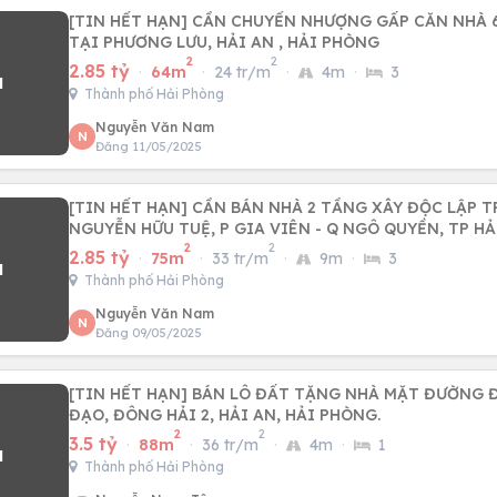
[TIN HẾT HẠN] CẦN CHUYỂN NHƯỢNG GẤP CĂN NHÀ 6
TẠI PHƯƠNG LƯU, HẢI AN , HẢI PHÒNG
2
2
2.85 tỷ
·
64m
·
24 tr/m
·
4m
·
3
Thành phố Hải Phòng
Nguyễn Văn Nam
N
Đăng 11/05/2025
[TIN HẾT HẠN] CẦN BÁN NHÀ 2 TẦNG XÂY ĐỘC LẬP TRONG NGÕ
NGUYỄN HỮU TUỆ, P GIA VIÊN - Q NGÔ QUYỀN, TP H
2
2
2.85 tỷ
·
75m
·
33 tr/m
·
9m
·
3
Thành phố Hải Phòng
Nguyễn Văn Nam
N
Đăng 09/05/2025
[TIN HẾT HẠN] BÁN LÔ ĐẤT TẶNG NHÀ MẶT ĐƯỜNG Đ
ĐẠO, ĐÔNG HẢI 2, HẢI AN, HẢI PHÒNG.
2
2
3.5 tỷ
·
88m
·
36 tr/m
·
4m
·
1
Thành phố Hải Phòng