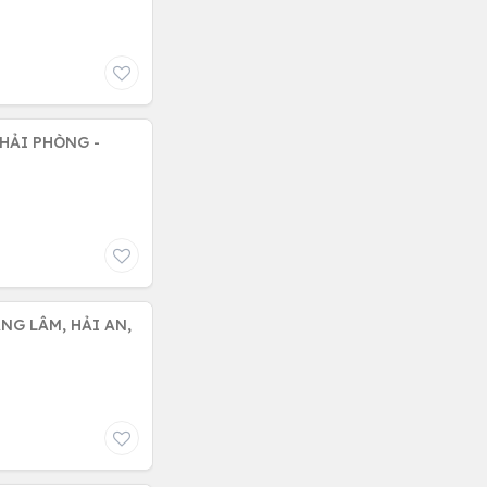
HẢI PHÒNG -
NG LÂM, HẢI AN,