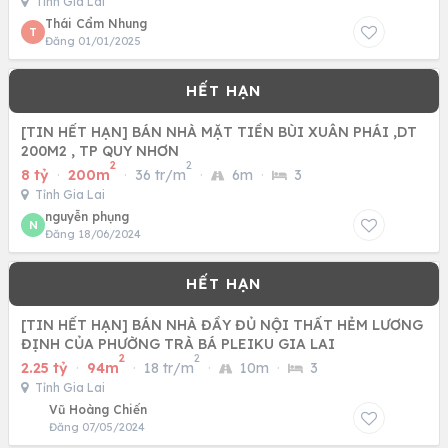
Tỉnh Gia Lai
Thái Cẩm Nhung
T
Đăng 01/01/2025
[TIN HẾT HẠN] BÁN NHÀ MẶT TIỀN BÙI XUÂN PHÁI ,DT
200M2 , TP QUY NHƠN
2
2
8 tỷ
·
200m
·
36 tr/m
·
6m
·
3
Tỉnh Gia Lai
nguyễn phụng
N
Đăng 18/06/2024
[TIN HẾT HẠN] BÁN NHÀ ĐẦY ĐỦ NỘI THẤT HẺM LƯƠNG
ĐỊNH CỦA PHƯỜNG TRÀ BÁ PLEIKU GIA LAI
2
2
2.25 tỷ
·
94m
·
18 tr/m
·
10m
·
3
Tỉnh Gia Lai
Vũ Hoàng Chiến
Đăng 07/05/2024