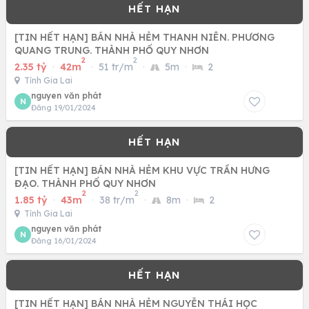
[TIN HẾT HẠN] BÁN NHÀ HẺM THANH NIÊN. PHƯƠNG
QUANG TRUNG. THÀNH PHỐ QUY NHƠN
2
2
2.35 tỷ
·
42m
·
51 tr/m
·
5m
·
2
Tỉnh Gia Lai
nguyen văn phát
N
Đăng 19/01/2024
[TIN HẾT HẠN] BÁN NHÀ HẺM KHU VỰC TRẦN HƯNG
ĐẠO. THÀNH PHỐ QUY NHƠN
2
2
1.85 tỷ
·
43m
·
38 tr/m
·
8m
·
2
Tỉnh Gia Lai
nguyen văn phát
N
Đăng 16/01/2024
[TIN HẾT HẠN] BÁN NHÀ HẺM NGUYỄN THÁI HỌC