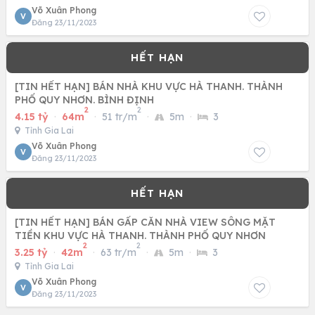
Võ Xuân Phong
V
Đăng 23/11/2023
[TIN HẾT HẠN] BÁN NHÀ KHU VỰC HÀ THANH. THÀNH
PHỐ QUY NHƠN. BÌNH ĐỊNH
2
2
4.15 tỷ
·
64m
·
51 tr/m
·
5m
·
3
Tỉnh Gia Lai
Võ Xuân Phong
V
Đăng 23/11/2023
[TIN HẾT HẠN] BÁN GẤP CĂN NHÀ VIEW SÔNG MẶT
TIỀN KHU VỰC HÀ THANH. THÀNH PHỐ QUY NHƠN
2
2
3.25 tỷ
·
42m
·
63 tr/m
·
5m
·
3
Tỉnh Gia Lai
Võ Xuân Phong
V
Đăng 23/11/2023