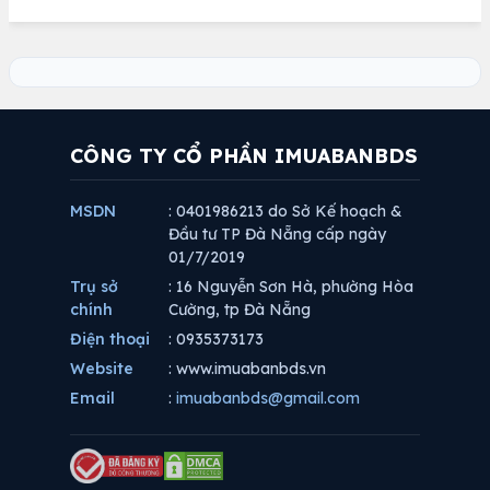
CÔNG TY CỔ PHẦN IMUABANBDS
MSDN
: 0401986213 do Sở Kế hoạch &
Đầu tư TP Đà Nẵng cấp ngày
01/7/2019
Trụ sở
: 16 Nguyễn Sơn Hà, phường Hòa
chính
Cường, tp Đà Nẵng
Điện thoại
: 0935373173
Website
: www.imuabanbds.vn
Email
:
imuabanbds@gmail.com