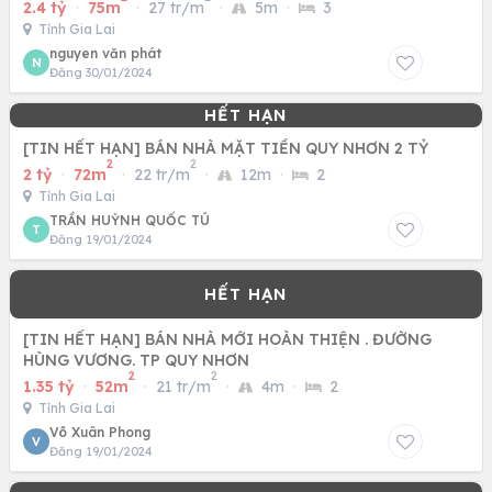
2.4 tỷ
·
75m
·
27 tr/m
·
5m
·
3
Tỉnh Gia Lai
nguyen văn phát
N
Đăng 30/01/2024
[TIN HẾT HẠN] BÁN NHÀ MẶT TIỀN QUY NHƠN 2 TỶ
2
2
2 tỷ
·
72m
·
22 tr/m
·
12m
·
2
Tỉnh Gia Lai
TRẦN HUỲNH QUỐC TÚ
T
Đăng 19/01/2024
[TIN HẾT HẠN] BÁN NHÀ MỚI HOÀN THIỆN . ĐƯỜNG
HÙNG VƯƠNG. TP QUY NHƠN
2
2
1.35 tỷ
·
52m
·
21 tr/m
·
4m
·
2
Tỉnh Gia Lai
Võ Xuân Phong
V
Đăng 19/01/2024