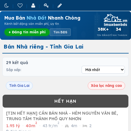
Mua Bán
Nhà Đất
Nhanh Chóng
Kênh bất động sản miễn phí, uy tín
38K+
34
+ Đăng tin miễn phí
Tìm BĐS
TIN ĐĂNG
TỈNH THÀNH
Bán Nhà riêng - Tỉnh Gia Lai
29 kết quả
Sắp xếp:
Tỉnh Gia Lai
Xóa lọc nâng cao
[TIN HẾT HẠN] CẦN BÁN NHÀ - HẺM NGUYỄN VĂN BÉ,
TRUNG TÂM THÀNH PHỐ QUY NHƠN
2
2
1.95 tỷ
·
40m
·
43 tr/m
·
4m
·
2