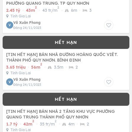
PHƯỜNG QUANG TRUNG. TP QUY NHƠN
2
2
2.45 tỷ
·
43m
·
43 tr/m
·
6m
·
3
Tỉnh Gia Lai
Võ Xuân Phong
V
Đăng 24/11/2023
[TIN HẾT HẠN] BÁN NHÀ ĐƯỜNG HOÀNG QUỐC VIÊT.
THÀNH PHỐ QUY NHƠN. BÌNH ĐINH
2
3.65 triệu
·
56m
·
3.5m
·
2
Tỉnh Gia Lai
Võ Xuân Phong
V
Đăng 24/11/2023
[TIN HẾT HẠN] BÁN NHÀ 2 TẦNG KHU VỰC PHƯỜNG
QUANG TRUNG THÀNH PHỐ QUY NHƠN
2
2
1.7 tỷ
·
42m
·
35 tr/m
·
4m
·
2
Tỉnh Gia Lai