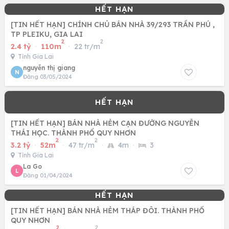
[TIN HẾT HẠN] CHÍNH CHỦ BÁN NHÀ 39/293 TRẦN PHÚ ,
TP PLEIKU, GIA LAI
2
2
2.4 tỷ
·
110m
·
22 tr/m
Tỉnh Gia Lai
nguyễn thị giang
N
Đăng 03/05/2024
[TIN HẾT HẠN] BÁN NHÀ HẺM CẠN ĐƯỜNG NGUYỄN
THÁI HỌC. THÀNH PHỐ QUY NHƠN
2
2
3.2 tỷ
·
52m
·
47 tr/m
·
4m
·
3
Tỉnh Gia Lai
La Go
L
Đăng 01/04/2024
[TIN HẾT HẠN] BÁN NHÀ HẺM THÁP ĐÔI. THÀNH PHỐ
QUY NHƠN
2
2