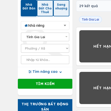
Nhà
Nhà
Sang
29 kết quả
Đất Bán
Đất Cho
nhượng
Thuê
Tỉnh Gia Lai
Nhà riêng
Tìm nâng cao
THỊ TRƯỜNG BẤT ĐỘNG
SẢN