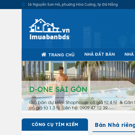
16 Nguyễn Sơn Hà, phường Hòa Cường, tp Đà Nẵng
NHÀ ĐẤT BÁN
NHÀ
TRANG CHỦ
D-ONE SÀI GÒN
Giá bán dự kiến: Shophouse có giá từ 4 tỷ & Căn 
có giá từ 1.3 tỷ. Liên hệ: 0909 47 12 39
Bán Nhà riêng
CÔNG CỤ TÌM KIẾM