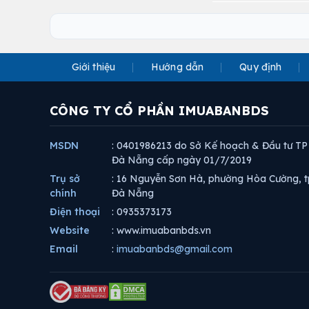
Giới thiệu
Hướng dẫn
Quy định
CÔNG TY CỔ PHẦN IMUABANBDS
MSDN
: 0401986213 do Sở Kế hoạch & Đầu tư TP
Đà Nẵng cấp ngày 01/7/2019
Trụ sở
: 16 Nguyễn Sơn Hà, phường Hòa Cường, t
chính
Đà Nẵng
Điện thoại
: 0935373173
Website
: www.imuabanbds.vn
Email
:
imuabanbds@gmail.com