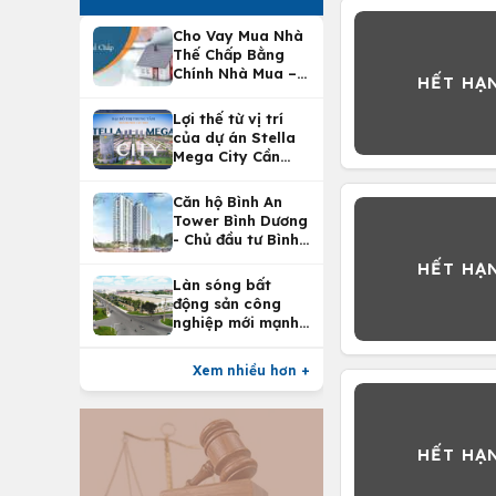
Cho Vay Mua Nhà
Thế Chấp Bằng
Chính Nhà Mua –
Lợi Ích Vay Mua
Nhà Tại
Lợi thế từ vị trí
Vietcombank
của dự án Stella
Mega City Cần
Thơ
Căn hộ Bình An
Tower Bình Dương
- Chủ đầu tư Bình
An Land
Làn sóng bất
động sản công
nghiệp mới mạnh
nhất 25 năm
Xem nhiều hơn +