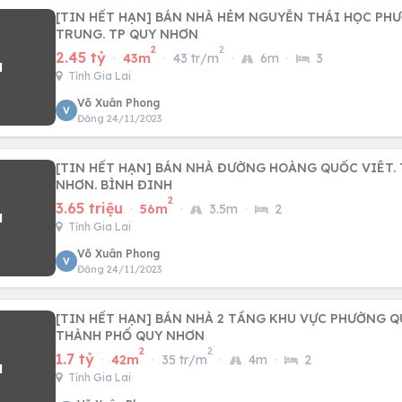
[TIN HẾT HẠN] BÁN NHÀ HẺM NGUYỄN THÁI HỌC P
TRUNG. TP QUY NHƠN
2
2
2.45 tỷ
·
43m
·
43 tr/m
·
6m
·
3
Tỉnh Gia Lai
Võ Xuân Phong
V
Đăng 24/11/2023
[TIN HẾT HẠN] BÁN NHÀ ĐƯỜNG HOÀNG QUỐC VIÊT.
NHƠN. BÌNH ĐINH
2
3.65 triệu
·
56m
·
3.5m
·
2
Tỉnh Gia Lai
Võ Xuân Phong
V
Đăng 24/11/2023
[TIN HẾT HẠN] BÁN NHÀ 2 TẦNG KHU VỰC PHƯỜNG 
THÀNH PHỐ QUY NHƠN
2
2
1.7 tỷ
·
42m
·
35 tr/m
·
4m
·
2
Tỉnh Gia Lai