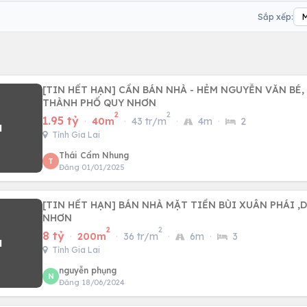
Sắp xếp:
[TIN HẾT HẠN] CẦN BÁN NHÀ - HẺM NGUYỄN VĂN BÉ
THÀNH PHỐ QUY NHƠN
2
2
1.95 tỷ
·
40m
·
43 tr/m
·
4m
·
2
Tỉnh Gia Lai
Thái Cẩm Nhung
T
Đăng 01/01/2025
[TIN HẾT HẠN] BÁN NHÀ MẶT TIỀN BÙI XUÂN PHÁI ,D
NHƠN
2
2
8 tỷ
·
200m
·
36 tr/m
·
6m
·
3
Tỉnh Gia Lai
nguyễn phụng
N
Đăng 18/06/2024