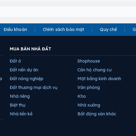
Điều khoản
Chính sách bảo mật
Quy chế
G
MUA BÁN NHÀ ĐẤT
Đất ở
Shophouse
Đất nền dự án
Căn hộ chung cư
p
Đất nông nghiệp
Mặt bằng kinh doanh
Đất thương mại dịch vụ
Văn phòng
Nhà riêng
Kho
Biệt thự
Nhà xưởng
Nhà liền kề
Bất động sản khác