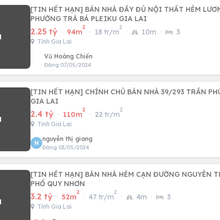
[TIN HẾT HẠN] BÁN NHÀ ĐẦY ĐỦ NỘI THẤT HẺM LƯƠ
PHƯỜNG TRÀ BÁ PLEIKU GIA LAI
2
2
2.25 tỷ
·
94m
·
18 tr/m
·
10m
·
3
Tỉnh Gia Lai
Vũ Hoàng Chiến
Đăng 07/05/2024
[TIN HẾT HẠN] CHÍNH CHỦ BÁN NHÀ 39/293 TRẦN PHÚ
GIA LAI
2
2
2.4 tỷ
·
110m
·
22 tr/m
Tỉnh Gia Lai
nguyễn thị giang
N
Đăng 03/05/2024
[TIN HẾT HẠN] BÁN NHÀ HẺM CẠN ĐƯỜNG NGUYỄN T
PHỐ QUY NHƠN
2
2
3.2 tỷ
·
52m
·
47 tr/m
·
4m
·
3
Tỉnh Gia Lai