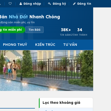
Đăng nhập
Đăng ký
Đăng tin
Bán
Nhà Đất
Nhanh Chóng
động sản miễn phí, uy tín
38K+
34
g tin miễn phí
Tìm BĐS
TIN ĐĂNG
TỈNH THÀNH
PHONG THUỶ
KIẾN TRÚC
TƯ VẤN
Lọc theo khoảng giá