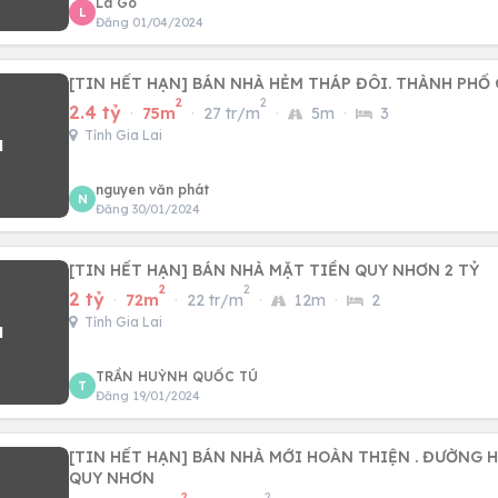
La Go
L
Đăng 01/04/2024
[TIN HẾT HẠN] BÁN NHÀ HẺM THÁP ĐÔI. THÀNH PHỐ
2
2
2.4 tỷ
·
75m
·
27 tr/m
·
5m
·
3
Tỉnh Gia Lai
nguyen văn phát
N
Đăng 30/01/2024
[TIN HẾT HẠN] BÁN NHÀ MẶT TIỀN QUY NHƠN 2 TỶ
2
2
2 tỷ
·
72m
·
22 tr/m
·
12m
·
2
Tỉnh Gia Lai
TRẦN HUỲNH QUỐC TÚ
T
Đăng 19/01/2024
[TIN HẾT HẠN] BÁN NHÀ MỚI HOÀN THIỆN . ĐƯỜNG 
QUY NHƠN
2
2