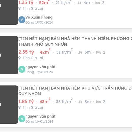
1.35 tỷ
·
52m
·
21 tr/m
·
4m
·
2
Tỉnh Gia Lai
Võ Xuân Phong
V
Đăng 19/01/2024
[TIN HẾT HẠN] BÁN NHÀ HẺM THANH NIÊN. PHƯƠNG
THÀNH PHỐ QUY NHƠN
2
2
2.35 tỷ
·
42m
·
51 tr/m
·
5m
·
2
Tỉnh Gia Lai
nguyen văn phát
N
Đăng 19/01/2024
[TIN HẾT HẠN] BÁN NHÀ HẺM KHU VỰC TRẦN HƯNG ĐẠO. THÀNH PHỐ
QUY NHƠN
2
2
1.85 tỷ
·
43m
·
38 tr/m
·
8m
·
2
Tỉnh Gia Lai
nguyen văn phát
N
Đăng 16/01/2024