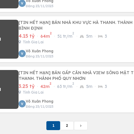
Võ Xuân Phong
V
Đăng 23/11/2023
[TIN HẾT HẠN] BÁN NHÀ KHU VỰC HÀ THANH. THÀNH
BÌNH ĐỊNH
2
2
4.15 tỷ
·
64m
·
51 tr/m
·
5m
·
3
Tỉnh Gia Lai
Võ Xuân Phong
V
Đăng 23/11/2023
[TIN HẾT HẠN] BÁN GẤP CĂN NHÀ VIEW SÔNG MẶT T
THANH. THÀNH PHỐ QUY NHƠN
2
2
3.25 tỷ
·
42m
·
63 tr/m
·
5m
·
3
Tỉnh Gia Lai
Võ Xuân Phong
V
Đăng 23/11/2023
1
2