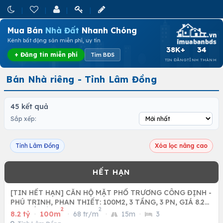
Mua Bán
Nhà Đất
Nhanh Chóng
Kênh bất động sản miễn phí, uy tín
38K+
34
+ Đăng tin miễn phí
Tìm BĐS
TIN ĐĂNG
TỈNH THÀNH
Bán Nhà riêng - Tỉnh Lâm Đồng
45 kết quả
Sắp xếp:
Tỉnh Lâm Đồng
Xóa lọc nâng cao
[TIN HẾT HẠN] CĂN HỘ MẶT PHỐ TRƯƠNG CÔNG ĐỊNH -
PHÚ TRINH, PHAN THIẾT: 100M2, 3 TẦNG, 3 PN, GIÁ 8.2
2
2
TỶ - SỔ HỒNG
8.2 tỷ
·
100m
·
68 tr/m
·
15m
·
3