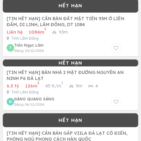
[TIN HẾT HẠN] CẦN BÁN ĐẤT MẶT TIỀN 93M Ở LIÊN
ĐẦM, DI LINH, LÂM ĐỒNG, DT 1084
2
Liên hệ
·
1084m
·
93m
Tỉnh Lâm Đồng
Trần Ngọc Lâm
T
Đăng 10/12/2024
[TIN HẾT HẠN] BÁN NHÀ 2 MẶT ĐƯỜNG NGUYỄN AN
NINH P6 ĐÀ LẠT
2
2
6.3 tỷ
·
126m
·
45 tr/m
·
9m
·
4
Tỉnh Lâm Đồng
ĐẶNG QUANG SÁNG
Đ
Đăng 06/12/2024
[TIN HẾT HẠN] CẦN BÁN GẤP VIILA ĐÀ LẠT CỔ ĐIỂN,
PHÒNG NGỦ PHONG CÁCH HÀN QUỐC