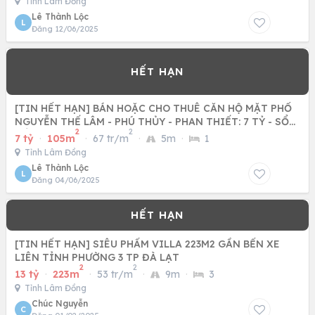
Tỉnh Lâm Đồng
Lê Thành Lộc
L
Đăng 12/06/2025
[TIN HẾT HẠN] BÁN HOẶC CHO THUÊ CĂN HỘ MẶT PHỐ
NGUYỄN THẾ LÂM - PHÚ THỦY - PHAN THIẾT: 7 TỶ - SỔ
2
2
HỒNG CHÍNH CHỦ -
7 tỷ
·
105m
·
67 tr/m
·
5m
·
1
Tỉnh Lâm Đồng
Lê Thành Lộc
L
Đăng 04/06/2025
[TIN HẾT HẠN] SIÊU PHẨM VILLA 223M2 GẦN BẾN XE
LIÊN TỈNH PHƯỜNG 3 TP ĐÀ LẠT
2
2
13 tỷ
·
223m
·
53 tr/m
·
9m
·
3
Tỉnh Lâm Đồng
Chúc Nguyễn
C