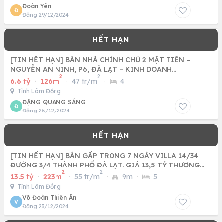
Đoàn Yên
Đ
Đăng 29/12/2024
[TIN HẾT HẠN] BÁN NHÀ CHÍNH CHỦ 2 MẶT TIỀN –
NGUYỄN AN NINH, P6, ĐÀ LẠT – KINH DOANH
2
2
HOMESTAY, GIÁ TỐT!
6.6 tỷ
·
126m
·
47 tr/m
·
4
Tỉnh Lâm Đồng
ĐẶNG QUANG SÁNG
Đ
Đăng 25/12/2024
[TIN HẾT HẠN] BÁN GẤP TRONG 7 NGÀY VILLA 14/34
ĐƯỜNG 3/4 THÀNH PHỐ ĐÀ LẠT. GIÁ 13,5 TỶ THƯƠNG
2
2
LƯỢNG.
13.5 tỷ
·
223m
·
55 tr/m
·
9m
·
5
Tỉnh Lâm Đồng
Võ Đoàn Thiên Ân
V
Đăng 23/12/2024