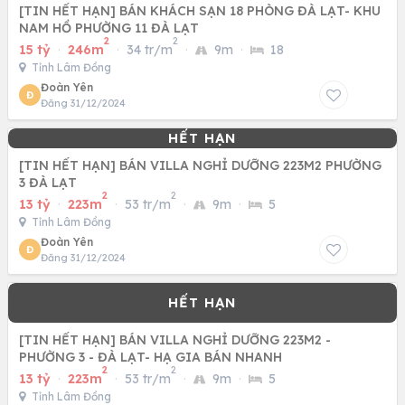
[TIN HẾT HẠN] BÁN KHÁCH SẠN 18 PHÒNG ĐÀ LẠT- KHU
NAM HỒ PHƯỜNG 11 ĐÀ LẠT
2
2
15 tỷ
·
246m
·
34 tr/m
·
9m
·
18
Tỉnh Lâm Đồng
Đoàn Yên
Đ
Đăng 31/12/2024
[TIN HẾT HẠN] BÁN VILLA NGHỈ DƯỠNG 223M2 PHƯỜNG
3 ĐÀ LẠT
2
2
13 tỷ
·
223m
·
53 tr/m
·
9m
·
5
Tỉnh Lâm Đồng
Đoàn Yên
Đ
Đăng 31/12/2024
[TIN HẾT HẠN] BÁN VILLA NGHỈ DƯỠNG 223M2 -
PHƯỜNG 3 - ĐÀ LẠT- HẠ GIA BÁN NHANH
2
2
13 tỷ
·
223m
·
53 tr/m
·
9m
·
5
Tỉnh Lâm Đồng