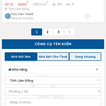
2
2
32 tỷ
·
223m
·
138 tr/m
·
9m
·
5
Tỉnh Lâm Đồng
Trần Văn Thành
T
Đăng 03/12/2024
1
2
3
CÔNG CỤ TÌM KIẾM
Nhà Đất Bán
Nhà Đất Cho Thuê
Sang nhượng
Nhà riêng