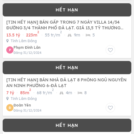
[TIN HẾT HẠN] BÁN GẤP TRONG 7 NGÀY VILLA 14/34
ĐƯỜNG 3/4 THÀNH PHỐ ĐÀ LẠT. GIÁ 13,5 TỶ THƯƠNG
2
2
LƯỢNG.
13.5 tỷ
·
223m
·
55 tr/m
·
9m
·
5
Tỉnh Lâm Đồng
Phạm Đình Lân
P
Đăng 31/12/2024
[TIN HẾT HẠN] BÁN NHÀ ĐÀ LẠT 8 PHÒNG NGỦ NGUYỄN
AN NINH PHƯỜNG 6-ĐÀ LẠT
2
2
7 tỷ
·
85m
·
68 tr/m
·
4m
·
8
Tỉnh Lâm Đồng
Đoàn Yên
Đ
Đăng 31/12/2024