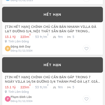
Đăng 01/02/2025
[TIN HẾT HẠN] CHÍNH CHỦ CẦN BÁN NHANH VILLA ĐÀ
LẠT ĐƯỜNG 3/4, NỘI THẤT SẴN BÁN GẤP TRONG
2
2
THÁNG, 13,1TỶ THƯƠNG
13.1 tỷ
·
223m
·
53 tr/m
·
9m
·
5
Tỉnh Lâm Đồng
Đặng Anh Duy
Đ
Đăng 31/12/2024
[TIN HẾT HẠN] CHÍNH CHỦ CẦN BÁN GẤP TRONG 7
NGÀY VILLA 14/34 ĐƯỜNG 3/4 THÀNH PHỐ ĐÀ LẠT. GIÁ
2
2
13,1 TỶ THƯƠNG LƯỢNG.
13.1 tỷ
·
223m
·
53 tr/m
·
9m
·
5
Tỉnh Lâm Đồng
Phạm Đình Lân
P
Đăng 31/12/2024