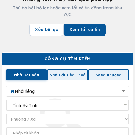
Thử bỏ bớt bộ lọc hoặc xem tất cả tin đăng trong khu
vực.
Xóa bộ lọc
Xem tất cả tin
CÔNG CỤ TÌM KIẾM
Nhà Đất Bán
Nhà Đất Cho Thuê
Sang nhượng
Nhà riêng