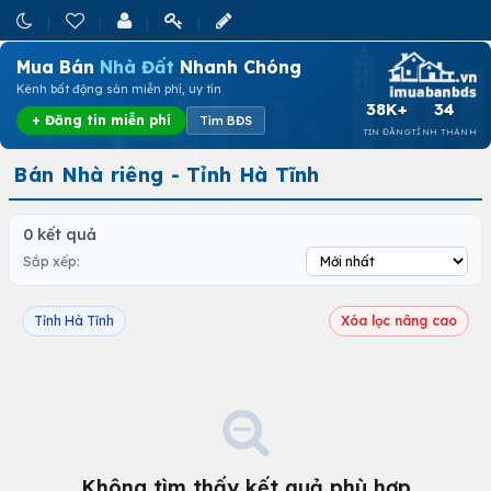
Mua Bán
Nhà Đất
Nhanh Chóng
Kênh bất động sản miễn phí, uy tín
38K+
34
+ Đăng tin miễn phí
Tìm BĐS
TIN ĐĂNG
TỈNH THÀNH
Bán Nhà riêng - Tỉnh Hà Tĩnh
0 kết quả
Sắp xếp:
Tỉnh Hà Tĩnh
Xóa lọc nâng cao
Không tìm thấy kết quả phù hợp