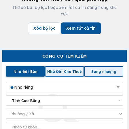
Thử bỏ bớt bộ lọc hoặc xem tất cả tin đăng trong khu
vực.
Xóa bộ lọc
Xem tất cả tin
CÔNG CỤ TÌM KIẾM
Nhà Đất Bán
Nhà Đất Cho Thuê
Sang nhượng
Nhà riêng