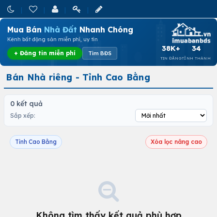
Mua Bán
Nhà Đất
Nhanh Chóng
Kênh bất động sản miễn phí, uy tín
38K+
34
+ Đăng tin miễn phí
Tìm BĐS
TIN ĐĂNG
TỈNH THÀNH
Bán Nhà riêng - Tỉnh Cao Bằng
0 kết quả
Sắp xếp:
Tỉnh Cao Bằng
Xóa lọc nâng cao
Không tìm thấy kết quả phù hợp