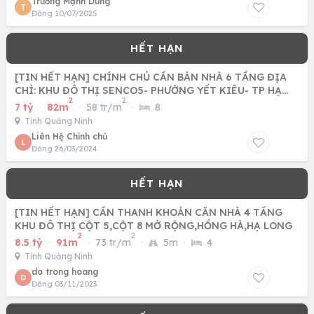
Trương Mạnh Dũng
T
Đăng 10/07/2025
[TIN HẾT HẠN] CHÍNH CHỦ CẦN BÁN NHÀ 6 TẦNG ĐỊA
CHỈ: KHU ĐÔ THỊ SENCO5- PHƯỜNG YẾT KIÊU- TP HẠ
2
2
LONG- QUẢNG NINH
7 tỷ
·
82m
·
58 tr/m
·
8
Tỉnh Quảng Ninh
Liên Hệ Chính chủ
L
Đăng 26/03/2024
[TIN HẾT HẠN] CẦN THANH KHOẢN CĂN NHÀ 4 TẦNG
KHU ĐÔ THỊ CỘT 5,CỘT 8 MỞ RỘNG,HỒNG HÀ,HẠ LONG
2
2
8.5 tỷ
·
91m
·
73 tr/m
·
5m
·
4
Tỉnh Quảng Ninh
do trong hoang
D
Đăng 03/11/2023