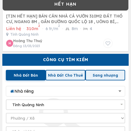
[TIN HẾT HẠN] BÁN CĂN NHÀ CẢ VƯỜN 310M2 ĐẤT THỔ
CƯ, NGANG 8M , GẦN ĐƯỜNG QUỐC LỘ 18 , UÔNG BÍ,
2
2
QUẢNG NINH
Liên hệ
·
310m
·
6 tr/m
·
8m
·
4
Tỉnh Quảng Ninh
Hoàng Thu Thuỷ
H
Đăng 13/03/2023
CÔNG CỤ TÌM KIẾM
Nhà Đất Bán
Nhà Đất Cho Thuê
Sang nhượng
Nhà riêng