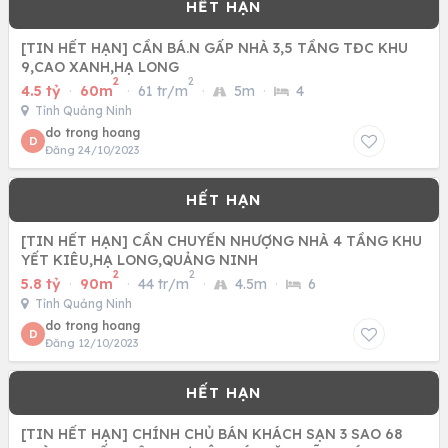
[TIN HẾT HẠN] CẦN BÁ.N GẤP NHÀ 3,5 TẦNG TĐC KHU
9,CAO XANH,HẠ LONG
2
2
4.5 tỷ
·
60m
·
61 tr/m
·
5m
·
4
Tỉnh Quảng Ninh
do trong hoang
D
Đăng 24/10/2023
[TIN HẾT HẠN] CẦN CHUYỂN NHƯỢNG NHÀ 4 TẦNG KHU
YẾT KIÊU,HẠ LONG,QUẢNG NINH
2
2
5.8 tỷ
·
90m
·
44 tr/m
·
4.5m
·
6
Tỉnh Quảng Ninh
do trong hoang
D
Đăng 12/10/2023
[TIN HẾT HẠN] CHÍNH CHỦ BÁN KHÁCH SẠN 3 SAO 68