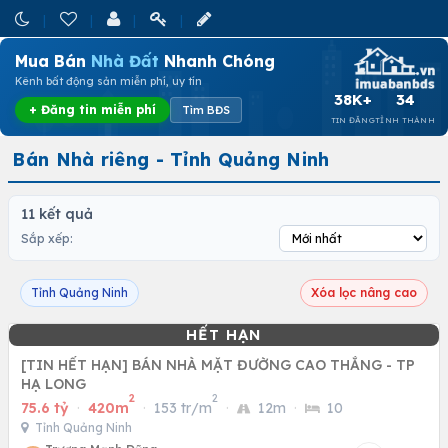
Mua Bán
Nhà Đất
Nhanh Chóng
Kênh bất động sản miễn phí, uy tín
38K+
34
+ Đăng tin miễn phí
Tìm BĐS
TIN ĐĂNG
TỈNH THÀNH
Bán Nhà riêng - Tỉnh Quảng Ninh
11 kết quả
Sắp xếp:
Tỉnh Quảng Ninh
Xóa lọc nâng cao
[TIN HẾT HẠN] BÁN NHÀ MẶT ĐƯỜNG CAO THẮNG - TP
HẠ LONG
2
2
75.6 tỷ
·
420m
·
153 tr/m
·
12m
·
10
Tỉnh Quảng Ninh