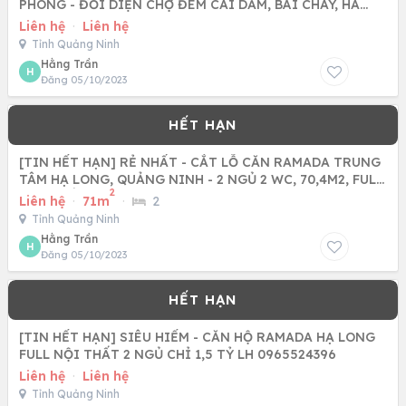
PHÒNG - ĐỐI DIỆN CHỢ ĐÊM CÁI DĂM, BÃI CHÁY, HA
LONG, QUẢNG NINH
Liên hệ
·
Liên hệ
Tỉnh Quảng Ninh
Hằng Trần
H
Đăng 05/10/2023
[TIN HẾT HẠN] RẺ NHẤT - CẮT LỖ CĂN RAMADA TRUNG
TÂM HẠ LONG, QUẢNG NINH - 2 NGỦ 2 WC, 70,4M2, FULL
2
NỘI THẤT XỊN,
Liên hệ
·
71m
·
2
Tỉnh Quảng Ninh
Hằng Trần
H
Đăng 05/10/2023
[TIN HẾT HẠN] SIÊU HIẾM - CĂN HỘ RAMADA HẠ LONG
FULL NỘI THẤT 2 NGỦ CHỈ 1,5 TỶ LH 0965524396
Liên hệ
·
Liên hệ
Tỉnh Quảng Ninh