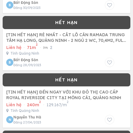
Bất Động Sản
B
Đăng 30/09/2023
[TIN HẾT HẠN] RẺ NHẤT - CẮT LỖ CĂN RAMADA TRUNG
TÂM HẠ LONG, QUẢNG NINH - 2 NGỦ 2 WC, 70,4M2, FULL
2
NỘI THẤT XỊN,
Liên hệ
·
71m
·
2
Tỉnh Quảng Ninh
Bất Động Sản
B
Đăng 28/09/2023
[TIN HẾT HẠN] ĐẾN NGAY VỚI KHU ĐÔ THỊ CAO CẤP
ROYAL RIVERSIDE CITY TẠI MÓNG CÁI, QUẢNG NINH
2
2
Liên hệ
·
240m
·
129.167/m
Tỉnh Quảng Ninh
Nguyễn Thu Hà
N
Đăng 27/04/2023