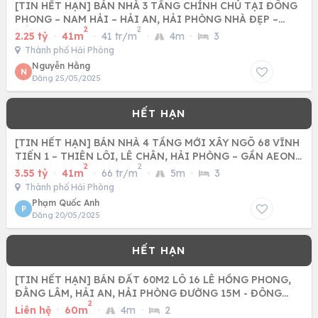
[TIN HẾT HẠN] BÁN NHÀ 3 TẦNG CHÍNH CHỦ TẠI ĐÔNG
PHONG – NAM HẢI – HẢI AN, HẢI PHÒNG NHÀ ĐẸP –
2
2
GẦN SÂN BAY CÁT BI
2.25 tỷ
·
41m
·
41 tr/m
·
4m
·
3
Thành phố Hải Phòng
Nguyễn Hằng
N
Đăng 25/05/2025
[TIN HẾT HẠN] BÁN NHÀ 4 TẦNG MỚI XÂY NGÕ 68 VĨNH
TIẾN 1 – THIÊN LÔI, LÊ CHÂN, HẢI PHÒNG – GẦN AEON
2
2
MALL, GIÁ TỐT
3.55 tỷ
·
41m
·
66 tr/m
·
5m
·
3
Thành phố Hải Phòng
Phạm Quốc Anh
P
Đăng 20/05/2025
[TIN HẾT HẠN] BÁN ĐẤT 60M2 LÔ 16 LÊ HỒNG PHONG,
ĐẰNG LÂM, HẢI AN, HẢI PHÒNG ĐƯỜNG 15M - ĐÔNG
2
NAM
Liên hệ
·
60m
·
4m
·
2