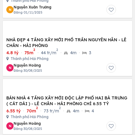
Thành phố Hải Phòng
Nguyễn Xuân Trường
N
Đăng 01/11/2025
NHÀ ĐẸP 4 TẦNG XÂY MỚI PHỐ TRẦN NGUYÊN HÃN - LÊ
CHÂN - HẢI PHÒNG
2
2
4.8 tỷ
·
75m
·
44 tr/m
·
4m
·
3
Thành phố Hải Phòng
Nguyễn Hoàng
N
Đăng 30/08/2025
BÁN NHÀ 4 TẦNG XÂY MỚI ĐỘC LẬP PHỐ HAI BÀ TRƯNG
( CÁT DÀI ) - LÊ CHÂN - HẢI PHÒNG CHỈ 6.55 TỶ
2
2
6.55 tỷ
·
70m
·
73 tr/m
·
4m
·
4
Thành phố Hải Phòng
Nguyễn Hoàng
N
Đăng 30/08/2025