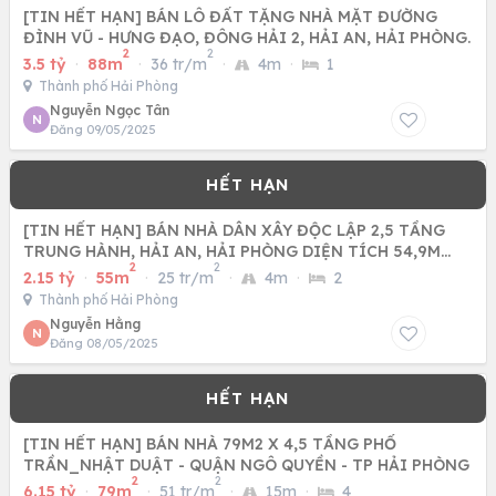
[TIN HẾT HẠN] BÁN LÔ ĐẤT TẶNG NHÀ MẶT ĐƯỜNG
ĐÌNH VŨ - HƯNG ĐẠO, ĐÔNG HẢI 2, HẢI AN, HẢI PHÒNG.
2
2
3.5 tỷ
·
88m
·
36 tr/m
·
4m
·
1
Thành phố Hải Phòng
Nguyễn Ngọc Tân
N
Đăng 09/05/2025
[TIN HẾT HẠN] BÁN NHÀ DÂN XÂY ĐỘC LẬP 2,5 TẦNG
TRUNG HÀNH, HẢI AN, HẢI PHÒNG DIỆN TÍCH 54,9M
2
2
CHỈ HƠN 2TY
2.15 tỷ
·
55m
·
25 tr/m
·
4m
·
2
Thành phố Hải Phòng
Nguyễn Hằng
N
Đăng 08/05/2025
[TIN HẾT HẠN] BÁN NHÀ 79M2 X 4,5 TẦNG PHỐ
TRẦN_NHẬT DUẬT - QUẬN NGÔ QUYỀN - TP HẢI PHÒNG
2
2
6.15 tỷ
·
79m
·
51 tr/m
·
15m
·
4