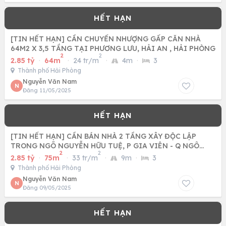
[TIN HẾT HẠN] CẦN CHUYỂN NHƯỢNG GẤP CĂN NHÀ
64M2 X 3,5 TẦNG TẠI PHƯƠNG LƯU, HẢI AN , HẢI PHÒNG
2
2
2.85 tỷ
·
64m
·
24 tr/m
·
4m
·
3
Thành phố Hải Phòng
Nguyễn Văn Nam
N
Đăng 11/05/2025
[TIN HẾT HẠN] CẦN BÁN NHÀ 2 TẦNG XÂY ĐỘC LẬP
TRONG NGÕ NGUYỄN HỮU TUỆ, P GIA VIÊN - Q NGÔ
2
2
QUYỀN, TP HẢI PHÒNG
2.85 tỷ
·
75m
·
33 tr/m
·
9m
·
3
Thành phố Hải Phòng
Nguyễn Văn Nam
N
Đăng 09/05/2025