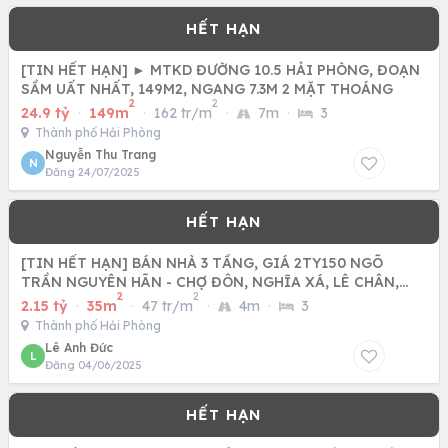
[TIN HẾT HẠN] ► MTKD ĐƯỜNG 10.5 HẢI PHÒNG, ĐOẠN
SẦM UẤT NHẤT, 149M2, NGANG 7.3M 2 MẶT THOÁNG
2
2
24.9 tỷ
·
149m
·
162 tr/m
·
7m
·
3
Thành phố Hải Phòng
Nguyễn Thu Trang
N
Đăng 24/07/2025
[TIN HẾT HẠN] BÁN NHÀ 3 TẦNG, GIÁ 2TY150 NGÕ
TRẦN NGUYÊN HÃN - CHỢ ĐÔN, NGHĨA XÁ, LÊ CHÂN,
2
2
HẢI PHÒNG
2.15 tỷ
·
35m
·
47 tr/m
·
4m
·
3
Thành phố Hải Phòng
Lê Anh Đức
L
Đăng 04/06/2025