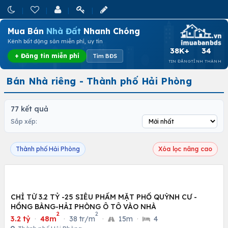
Mua Bán
Nhà Đất
Nhanh Chóng
Kênh bất động sản miễn phí, uy tín
38K+
34
+ Đăng tin miễn phí
Tìm BĐS
TIN ĐĂNG
TỈNH THÀNH
Bán Nhà riêng - Thành phố Hải Phòng
77 kết quả
Sắp xếp:
Thành phố Hải Phòng
Xóa lọc nâng cao
CHỈ TỪ 3.2 TỶ -25 SIÊU PHẨM MẶT PHỐ QUỲNH CƯ -
HỒNG BÀNG-HẢI PHÒNG Ô TÔ VÀO NHÀ
2
2
3.2 tỷ
·
48m
·
38 tr/m
·
15m
·
4