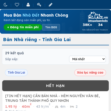
Mua Bán
Nhà Đất
Nhanh Chóng
Kênh bất động sản miễn phí, uy tín
38K+
34
+ Đăng tin miễn phí
Tìm BĐS
TIN ĐĂNG
TỈNH THÀNH
Bán Nhà riêng - Tỉnh Gia Lai
29 kết quả
Sắp xếp:
Tỉnh Gia Lai
Xóa lọc nâng cao
[TIN HẾT HẠN] CẦN BÁN NHÀ - HẺM NGUYỄN VĂN BÉ,
TRUNG TÂM THÀNH PHỐ QUY NHƠN
2
2
1.95 tỷ
·
40m
·
43 tr/m
·
4m
·
2