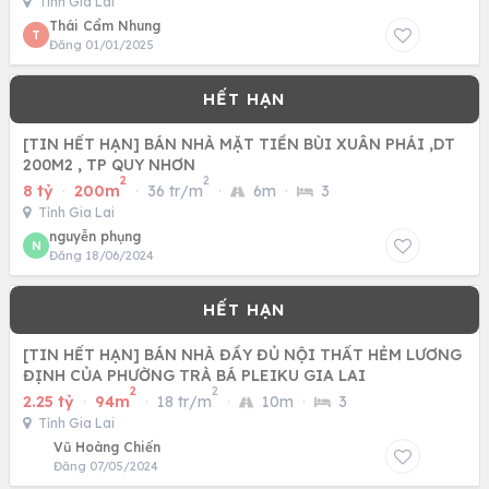
Tỉnh Gia Lai
Thái Cẩm Nhung
T
Đăng 01/01/2025
[TIN HẾT HẠN] BÁN NHÀ MẶT TIỀN BÙI XUÂN PHÁI ,DT
200M2 , TP QUY NHƠN
2
2
8 tỷ
·
200m
·
36 tr/m
·
6m
·
3
Tỉnh Gia Lai
nguyễn phụng
N
Đăng 18/06/2024
[TIN HẾT HẠN] BÁN NHÀ ĐẦY ĐỦ NỘI THẤT HẺM LƯƠNG
ĐỊNH CỦA PHƯỜNG TRÀ BÁ PLEIKU GIA LAI
2
2
2.25 tỷ
·
94m
·
18 tr/m
·
10m
·
3
Tỉnh Gia Lai
Vũ Hoàng Chiến
Đăng 07/05/2024