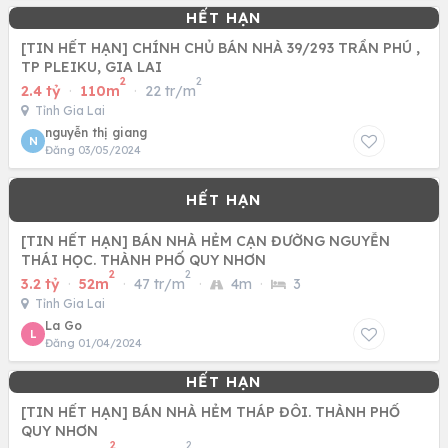
[TIN HẾT HẠN] CHÍNH CHỦ BÁN NHÀ 39/293 TRẦN PHÚ ,
TP PLEIKU, GIA LAI
2
2
2.4 tỷ
·
110m
·
22 tr/m
Tỉnh Gia Lai
nguyễn thị giang
N
Đăng 03/05/2024
[TIN HẾT HẠN] BÁN NHÀ HẺM CẠN ĐƯỜNG NGUYỄN
THÁI HỌC. THÀNH PHỐ QUY NHƠN
2
2
3.2 tỷ
·
52m
·
47 tr/m
·
4m
·
3
Tỉnh Gia Lai
La Go
L
Đăng 01/04/2024
[TIN HẾT HẠN] BÁN NHÀ HẺM THÁP ĐÔI. THÀNH PHỐ
QUY NHƠN
2
2