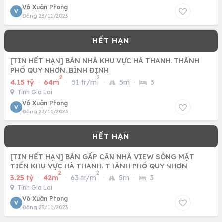
Võ Xuân Phong
V
Đăng 23/11/2023
[TIN HẾT HẠN] BÁN NHÀ KHU VỰC HÀ THANH. THÀNH
PHỐ QUY NHƠN. BÌNH ĐỊNH
2
2
4.15 tỷ
·
64m
·
51 tr/m
·
5m
·
3
Tỉnh Gia Lai
Võ Xuân Phong
V
Đăng 23/11/2023
[TIN HẾT HẠN] BÁN GẤP CĂN NHÀ VIEW SÔNG MẶT
TIỀN KHU VỰC HÀ THANH. THÀNH PHỐ QUY NHƠN
2
2
3.25 tỷ
·
42m
·
63 tr/m
·
5m
·
3
Tỉnh Gia Lai
Võ Xuân Phong
V
Đăng 23/11/2023