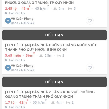
PHƯỜNG QUANG TRUNG. TP QUY NHƠN
2
2
2.45 tỷ
·
43m
·
43 tr/m
·
6m
·
3
Tỉnh Gia Lai
Võ Xuân Phong
V
Đăng 24/11/2023
[TIN HẾT HẠN] BÁN NHÀ ĐƯỜNG HOÀNG QUỐC VIÊT.
THÀNH PHỐ QUY NHƠN. BÌNH ĐINH
2
3.65 triệu
·
56m
·
3.5m
·
2
Tỉnh Gia Lai
Võ Xuân Phong
V
Đăng 24/11/2023
[TIN HẾT HẠN] BÁN NHÀ 2 TẦNG KHU VỰC PHƯỜNG
QUANG TRUNG THÀNH PHỐ QUY NHƠN
2
2
1.7 tỷ
·
42m
·
35 tr/m
·
4m
·
2
Tỉnh Gia Lai