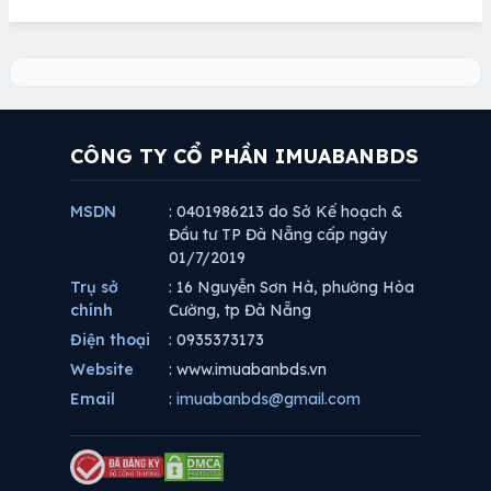
CÔNG TY CỔ PHẦN IMUABANBDS
MSDN
: 0401986213 do Sở Kế hoạch &
Đầu tư TP Đà Nẵng cấp ngày
01/7/2019
Trụ sở
: 16 Nguyễn Sơn Hà, phường Hòa
chính
Cường, tp Đà Nẵng
Điện thoại
: 0935373173
Website
: www.imuabanbds.vn
Email
:
imuabanbds@gmail.com