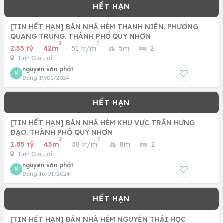
[TIN HẾT HẠN] BÁN NHÀ HẺM THANH NIÊN. PHƯƠNG
QUANG TRUNG. THÀNH PHỐ QUY NHƠN
2
2
2.35 tỷ
·
42m
·
51 tr/m
·
5m
·
2
Tỉnh Gia Lai
nguyen văn phát
N
Đăng 19/01/2024
[TIN HẾT HẠN] BÁN NHÀ HẺM KHU VỰC TRẦN HƯNG
ĐẠO. THÀNH PHỐ QUY NHƠN
2
2
1.85 tỷ
·
43m
·
38 tr/m
·
8m
·
2
Tỉnh Gia Lai
nguyen văn phát
N
Đăng 16/01/2024
[TIN HẾT HẠN] BÁN NHÀ HẺM NGUYỄN THÁI HỌC