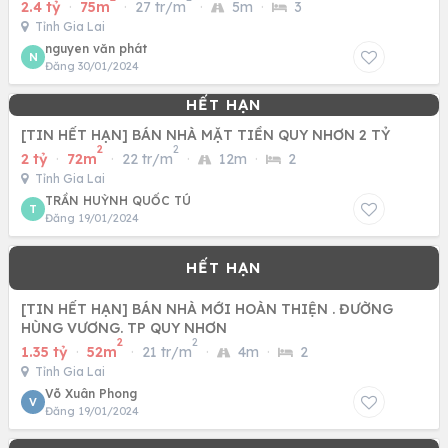
2.4 tỷ
·
75m
·
27 tr/m
·
5m
·
3
Tỉnh Gia Lai
nguyen văn phát
N
Đăng 30/01/2024
[TIN HẾT HẠN] BÁN NHÀ MẶT TIỀN QUY NHƠN 2 TỶ
2
2
2 tỷ
·
72m
·
22 tr/m
·
12m
·
2
Tỉnh Gia Lai
TRẦN HUỲNH QUỐC TÚ
T
Đăng 19/01/2024
[TIN HẾT HẠN] BÁN NHÀ MỚI HOÀN THIỆN . ĐƯỜNG
HÙNG VƯƠNG. TP QUY NHƠN
2
2
1.35 tỷ
·
52m
·
21 tr/m
·
4m
·
2
Tỉnh Gia Lai
Võ Xuân Phong
V
Đăng 19/01/2024