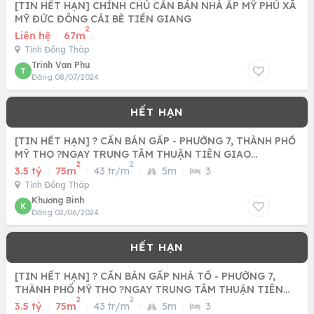
[TIN HẾT HẠN] CHÍNH CHỦ CẦN BÁN NHÀ ẤP MỸ PHÚ XÃ
MỸ ĐỨC ĐÔNG CÁI BÈ TIỀN GIANG
2
Liên hệ
·
67m
Tỉnh Đồng Tháp
Trinh Van Phu
T
Đăng 08/07/2024
[TIN HẾT HẠN] ? CẦN BÁN GẤP - PHƯỜNG 7, THÀNH PHỐ
MỸ THO ?NGAY TRUNG TÂM THUẬN TIÊN GIAO
2
2
THÔNG(01 ĐỜI CHỦ)
3.5 tỷ
·
75m
·
43 tr/m
·
5m
·
3
Tỉnh Đồng Tháp
Khương Binh
K
Đăng 02/06/2024
[TIN HẾT HẠN] ? CẦN BÁN GẤP NHÀ TỔ - PHƯỜNG 7,
THÀNH PHỐ MỸ THO ?NGAY TRUNG TÂM THUẬN TIÊN
2
2
GIAO THÔNG(01 ĐỜI
3.5 tỷ
·
75m
·
43 tr/m
·
5m
·
3