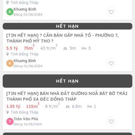
Tỉnh Đồng Tháp
Khương Binh
K
Đăng 01/06/2024
[TIN HẾT HẠN] ? CẦN BÁN GẤP NHÀ TỔ - PHƯỜNG 7,
THÀNH PHỐ MỸ THO ?
2
2
3.5 tỷ
·
75m
·
43 tr/m
·
5m
·
3
Tỉnh Đồng Tháp
Khương Bình
K
Đăng 01/06/2024
[TIN HẾT HẠN] BÁN NHÀ ĐẤT ĐƯỜNG NGÃ BÁT BỜ TRÁI
THÀNH PHỐ SA ĐÉC ĐỒNG THÁP
2
2
1.35 tỷ
·
115m
·
8 tr/m
·
6.5m
·
1
Tỉnh Đồng Tháp
Trần Văn Phú
T
Đăng 12/03/2024