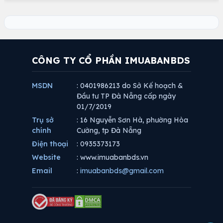
CÔNG TY CỔ PHẦN IMUABANBDS
MSDN
: 0401986213 do Sở Kế hoạch &
Đầu tư TP Đà Nẵng cấp ngày
01/7/2019
Trụ sở
: 16 Nguyễn Sơn Hà, phường Hòa
chính
Cường, tp Đà Nẵng
Điện thoại
: 0935373173
Website
: www.imuabanbds.vn
Email
:
imuabanbds@gmail.com