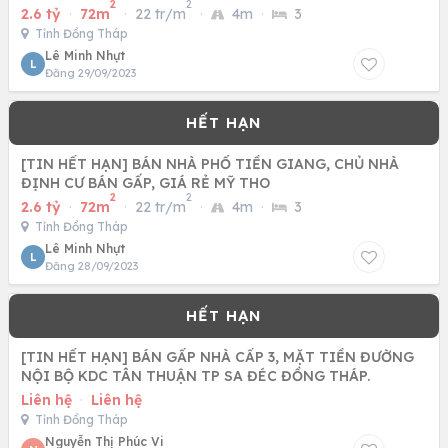
2
2
2.6 tỷ
·
72m
·
22 tr/m
·
4m
·
3
Tỉnh Đồng Tháp
Lê Minh Nhựt
L
Đăng 29/09/2023
[TIN HẾT HẠN] BÁN NHÀ PHỐ TIỀN GIANG, CHỦ NHÀ
ĐỊNH CƯ BÁN GẤP, GIÁ RẺ MỸ THO
2
2
2.6 tỷ
·
72m
·
22 tr/m
·
4m
·
3
Tỉnh Đồng Tháp
Lê Minh Nhựt
L
Đăng 28/09/2023
[TIN HẾT HẠN] BÁN GẤP NHÀ CẤP 3, MẶT TIỀN ĐƯỜNG
NỘI BỘ KDC TÂN THUẬN TP SA ĐÉC ĐỒNG THÁP.
Liên hệ
·
Liên hệ
Tỉnh Đồng Tháp
Nguyễn Thị Phúc Vi