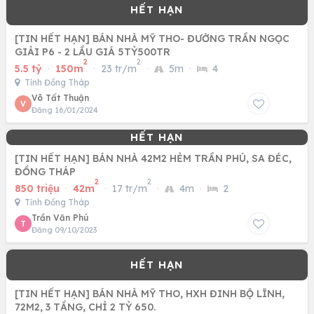
[TIN HẾT HẠN] BÁN NHÀ MỸ THO- ĐƯỜNG TRẦN NGỌC
GIẢI P6 - 2 LẦU GIÁ 5TỶ500TR
2
2
5.5 tỷ
·
150m
·
23 tr/m
·
5m
·
4
Tỉnh Đồng Tháp
Võ Tất Thuận
V
Đăng 16/01/2024
[TIN HẾT HẠN] BÁN NHÀ 42M2 HẺM TRẦN PHÚ, SA ĐÉC,
ĐỒNG THÁP
2
2
850 triệu
·
42m
·
17 tr/m
·
4m
·
2
Tỉnh Đồng Tháp
Trần Văn Phú
T
Đăng 09/10/2023
[TIN HẾT HẠN] BÁN NHÀ MỸ THO, HXH ĐINH BỘ LĨNH,
72M2, 3 TẦNG, CHỈ 2 TỶ 650.