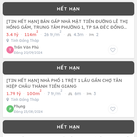
[TIN HẾT HẠN] BÁN GẤP NHÀ MẶT TIỀN ĐƯỜNG LÊ THỊ
HỒNG GẤM, TRUNG TÂM PHƯỜNG 1, TP SA ĐÉC ĐỒNG
2
2
THÁP
3.4 tỷ
·
114m
·
26 tr/m
·
4.3m
·
2
Tỉnh Đồng Tháp
Trần Văn Phú
T
Đăng 20/09/2024
[TIN HẾT HẠN] NHÀ PHỐ 1 TRỆT 1 LẦU GẦN CHỢ TÂN
HIỆP CHÂU THÀNH TIỀN GIANG
2
2
1.79 tỷ
·
100m
·
7 tr/m
·
6m
·
3
Tỉnh Đồng Tháp
Phụng
P
Đăng 23/08/2024