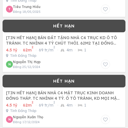
Tỉnh Đồng Tháp
Tiêu Trung Hiếu
T
Đăng 18/05/2025
[TIN HẾT HẠN] BÁN ĐẤT TẶNG NHÀ C4 TRỤC KD Ô TÔ
TRÁNH. TC NHỈNH 4 TỶ CHÚT THÔI. 62M2 TẠI ĐỒNG
2
2
THÁP, ĐAN PHƯỢNG.
4.5 tỷ
·
62m
·
69 tr/m
·
4m
·
1
Tỉnh Đồng Tháp
Nguyễn Thị Hợp
N
Đăng 25/12/2024
[TIN HẾT HẠN] BÁN NHÀ C4 MẶT TRỤC KINH DOANH
ĐỒNG THÁP. TC NHỈNH 4 TỶ. Ô TÔ TRÁNH, KD MỌI MẶT
2
2
HÀNG
4.5 tỷ
·
62m
·
69 tr/m
·
4m
·
1
Tỉnh Đồng Tháp
Nguyễn Xuân Thọ
N
Đăng 17/12/2024