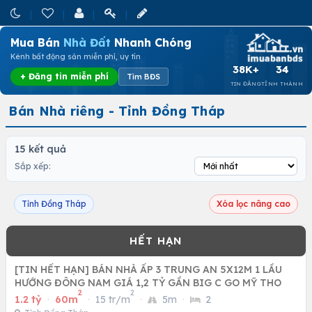
Mua Bán
Nhà Đất
Nhanh Chóng
Kênh bất động sản miễn phí, uy tín
38K+
34
+ Đăng tin miễn phí
Tìm BĐS
TIN ĐĂNG
TỈNH THÀNH
Bán Nhà riêng - Tỉnh Đồng Tháp
15 kết quả
Sắp xếp:
Tỉnh Đồng Tháp
Xóa lọc nâng cao
[TIN HẾT HẠN] BÁN NHÀ ẤP 3 TRUNG AN 5X12M 1 LẦU
HƯỚNG ĐÔNG NAM GIÁ 1,2 TỶ GẦN BIG C GO MỸ THO
2
2
1.2 tỷ
·
60m
·
15 tr/m
·
5m
·
2