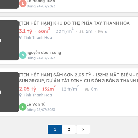
Lê Hoàng Tuấn
L
Đăng 24/07/2023
[TIN HẾT HẠN] KHU ĐÔ THỊ PHÍA TÂY THANH HÓA
2
2
3.1 tỷ
·
60m
·
32 tr/m
·
5m
·
6
Tỉnh Thanh Hoá
nguyễn doan sang
N
Đăng 24/07/2023
[TIN HẾT HẠN] SẦM SƠN 2,05 TỶ - 132M2 MẶT BIỂN - ĐỐI DIỆN
SUNGROUP, DỰ ÁN TÁI ĐỊNH CƯ ĐỒNG BÔNG THANH
2
2
2.05 tỷ
·
132m
·
12 tr/m
·
8m
Tỉnh Thanh Hoá
Lê Văn Tú
L
Đăng 22/07/2023
1
2