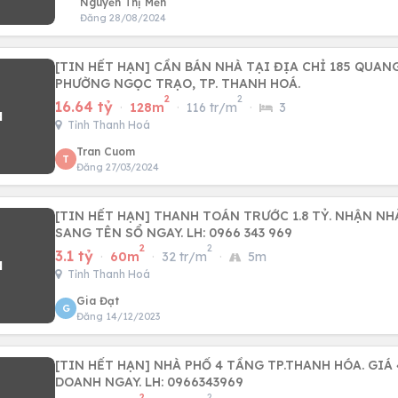
Nguyễn Thị Mến
Đăng 28/08/2024
[TIN HẾT HẠN] CẦN BÁN NHÀ TẠI ĐỊA CHỈ 185 QUANG TRUNG 4,
PHƯỜNG NGỌC TRẠO, TP. THANH HOÁ.
2
2
16.64 tỷ
·
128m
·
116 tr/m
·
3
Tỉnh Thanh Hoá
Tran Cuom
T
Đăng 27/03/2024
[TIN HẾT HẠN] THANH TOÁN TRƯỚC 1.8 TỶ. NHẬN NH
SANG TÊN SỔ NGAY. LH: 0966 343 969
2
2
3.1 tỷ
·
60m
·
32 tr/m
·
5m
Tỉnh Thanh Hoá
Gia Đạt
G
Đăng 14/12/2023
[TIN HẾT HẠN] NHÀ PHỐ 4 TẦNG TP.THANH HÓA. GIÁ 4
DOANH NGAY. LH: 0966343969
2
2