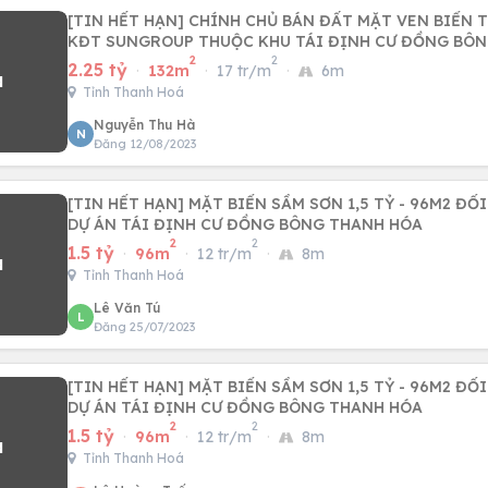
[TIN HẾT HẠN] CHÍNH CHỦ BÁN ĐẤT MẶT VEN BIỂN 
KĐT SUNGROUP THUỘC KHU TÁI ĐỊNH CƯ ĐỒNG BÔ
2
2
2.25 tỷ
·
132m
·
17 tr/m
·
6m
Tỉnh Thanh Hoá
Nguyễn Thu Hà
N
Đăng 12/08/2023
[TIN HẾT HẠN] MẶT BIỂN SẦM SƠN 1,5 TỶ - 96M2 ĐỐI DIỆN SUNGROUP,
DỰ ÁN TÁI ĐỊNH CƯ ĐỒNG BÔNG THANH HÓA
2
2
1.5 tỷ
·
96m
·
12 tr/m
·
8m
Tỉnh Thanh Hoá
Lê Văn Tú
L
Đăng 25/07/2023
[TIN HẾT HẠN] MẶT BIỂN SẦM SƠN 1,5 TỶ - 96M2 ĐỐI DIỆN SUNGROUP,
DỰ ÁN TÁI ĐỊNH CƯ ĐỒNG BÔNG THANH HÓA
2
2
1.5 tỷ
·
96m
·
12 tr/m
·
8m
Tỉnh Thanh Hoá