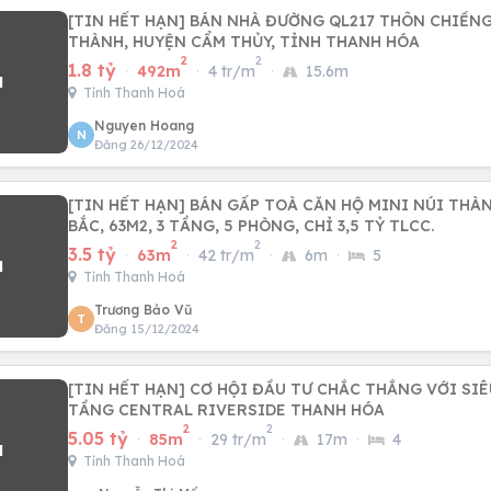
[TIN HẾT HẠN] BÁN NHÀ ĐƯỜNG QL217 THÔN CHIỀN
THÀNH, HUYỆN CẨM THỦY, TỈNH THANH HÓA
2
2
1.8 tỷ
·
492m
·
4 tr/m
·
15.6m
Tỉnh Thanh Hoá
Nguyen Hoang
N
Đăng 26/12/2024
[TIN HẾT HẠN] BÁN GẤP TOÀ CĂN HỘ MINI NÚI THÀ
BẮC, 63M2, 3 TẦNG, 5 PHÒNG, CHỈ 3,5 TỶ TLCC.
2
2
3.5 tỷ
·
63m
·
42 tr/m
·
6m
·
5
Tỉnh Thanh Hoá
Trương Bảo Vũ
T
Đăng 15/12/2024
[TIN HẾT HẠN] CƠ HỘI ĐẦU TƯ CHẮC THẮNG VỚI SI
TẦNG CENTRAL RIVERSIDE THANH HÓA
2
2
5.05 tỷ
·
85m
·
29 tr/m
·
17m
·
4
Tỉnh Thanh Hoá