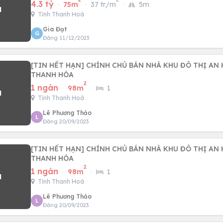
4.3 tỷ
·
75m
·
37 tr/m
·
5m
Tỉnh Thanh Hoá
Gia Đạt
G
Đăng 11/12/2023
[TIN HẾT HẠN] CHÍNH CHỦ BÁN NHÀ KHU ĐÔ THỊ AN HOẠCH, TP
THANH HÓA
2
1 ngàn
·
98m
·
1
Tỉnh Thanh Hoá
Lê Phương Thảo
L
Đăng 20/09/2023
[TIN HẾT HẠN] CHÍNH CHỦ BÁN NHÀ KHU ĐÔ THỊ AN HOẠCH, TP
THANH HÓA
2
1 ngàn
·
98m
·
1
Tỉnh Thanh Hoá
Lê Phương Thảo
L
Đăng 20/09/2023