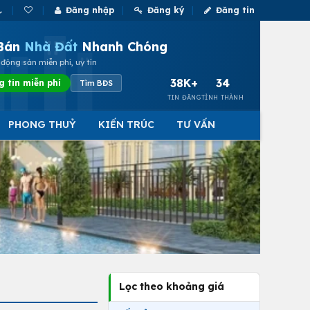
Đăng nhập
Đăng ký
Đăng tin
Bán
Nhà Đất
Nhanh Chóng
động sản miễn phí, uy tín
38K+
34
g tin miễn phí
Tìm BĐS
TIN ĐĂNG
TỈNH THÀNH
PHONG THUỶ
KIẾN TRÚC
TƯ VẤN
Lọc theo khoảng giá