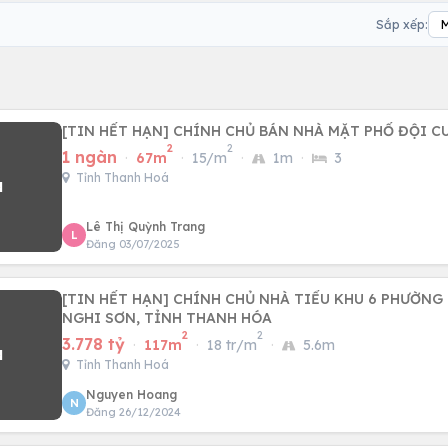
Sắp xếp:
[TIN HẾT HẠN] CHÍNH CHỦ BÁN NHÀ MẶT PHỐ ĐỘI C
2
2
1 ngàn
·
67m
·
15/m
·
1m
·
3
Tỉnh Thanh Hoá
Lê Thị Quỳnh Trang
L
Đăng 03/07/2025
[TIN HẾT HẠN] CHÍNH CHỦ NHÀ TIỂU KHU 6 PHƯỜNG 
NGHI SƠN, TỈNH THANH HÓA
2
2
3.778 tỷ
·
117m
·
18 tr/m
·
5.6m
Tỉnh Thanh Hoá
Nguyen Hoang
N
Đăng 26/12/2024