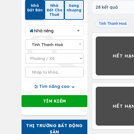
Nhà
Nhà
Sang
28 kết quả
Đất Bán
Đất Cho
nhượng
Thuê
Tỉnh Thanh Hoá
Nhà riêng
Tìm nâng cao
THỊ TRƯỜNG BẤT ĐỘNG
SẢN