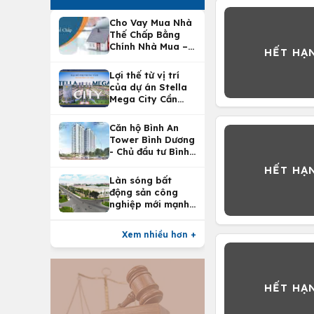
Cho Vay Mua Nhà
Thế Chấp Bằng
Chính Nhà Mua –
Lợi Ích Vay Mua
Nhà Tại
Lợi thế từ vị trí
Vietcombank
của dự án Stella
Mega City Cần
Thơ
Căn hộ Bình An
Tower Bình Dương
- Chủ đầu tư Bình
An Land
Làn sóng bất
động sản công
nghiệp mới mạnh
nhất 25 năm
Xem nhiều hơn +