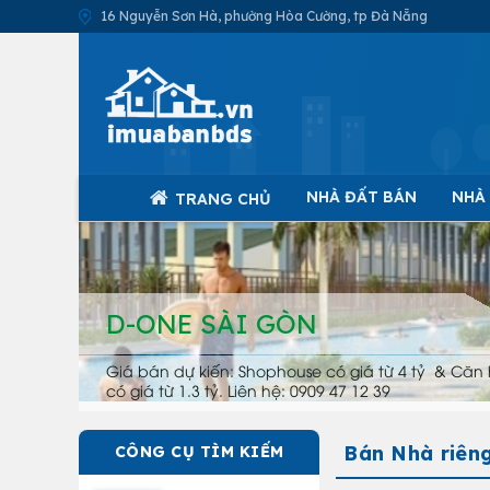
16 Nguyễn Sơn Hà, phường Hòa Cường, tp Đà Nẵng
NHÀ ĐẤT BÁN
NHÀ
TRANG CHỦ
D-ONE SÀI GÒN
Giá bán dự kiến: Shophouse có giá từ 4 tỷ & Căn 
có giá từ 1.3 tỷ. Liên hệ: 0909 47 12 39
Bán Nhà riên
CÔNG CỤ TÌM KIẾM