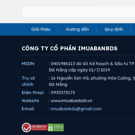
Giới thiệu
Hướng dẫn
Quy định
CÔNG TY CỔ PHẦN IMUABANBDS
MSDN
: 0401986213 do Sở Kế hoạch & Đầu tư TP
Đà Nẵng cấp ngày 01/7/2019
Trụ sở
: 16 Nguyễn Sơn Hà, phường Hòa Cường, t
chính
Đà Nẵng
Điện thoại
: 0935373173
Website
: www.imuabanbds.vn
Email
:
imuabanbds@gmail.com