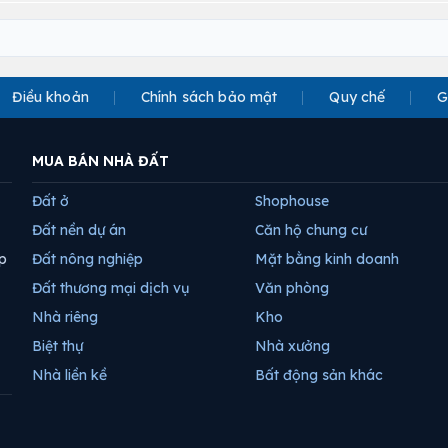
Điều khoản
Chính sách bảo mật
Quy chế
G
MUA BÁN NHÀ ĐẤT
Đất ở
Shophouse
Đất nền dự án
Căn hộ chung cư
p
Đất nông nghiệp
Mặt bằng kinh doanh
Đất thương mại dịch vụ
Văn phòng
Nhà riêng
Kho
Biệt thự
Nhà xưởng
Nhà liền kề
Bất động sản khác