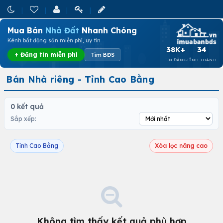
Mua Bán
Nhà Đất
Nhanh Chóng
Kênh bất động sản miễn phí, uy tín
38K+
34
+ Đăng tin miễn phí
Tìm BĐS
TIN ĐĂNG
TỈNH THÀNH
Bán Nhà riêng - Tỉnh Cao Bằng
0 kết quả
Sắp xếp:
Tỉnh Cao Bằng
Xóa lọc nâng cao
Không tìm thấy kết quả phù hợp