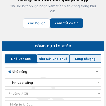
Thử bỏ bớt bộ lọc hoặc xem tất cả tin đăng trong khu
vực.
Xóa bộ lọc
Xem tất cả tin
CÔNG CỤ TÌM KIẾM
Nhà Đất Bán
Nhà Đất Cho Thuê
Sang nhượng
Nhà riêng