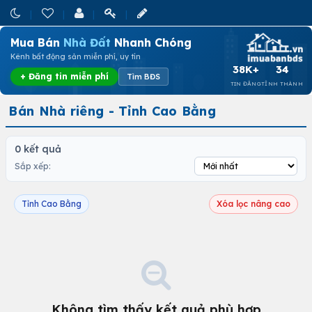
Mua Bán
Nhà Đất
Nhanh Chóng
Kênh bất động sản miễn phí, uy tín
38K+
34
+ Đăng tin miễn phí
Tìm BĐS
TIN ĐĂNG
TỈNH THÀNH
Bán Nhà riêng - Tỉnh Cao Bằng
0 kết quả
Sắp xếp:
Tỉnh Cao Bằng
Xóa lọc nâng cao
Không tìm thấy kết quả phù hợp