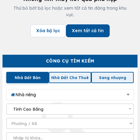
Thử bỏ bớt bộ lọc hoặc xem tất cả tin đăng trong khu
vực.
Xóa bộ lọc
Xem tất cả tin
CÔNG CỤ TÌM KIẾM
Nhà Đất Bán
Nhà Đất Cho Thuê
Sang nhượng
Nhà riêng