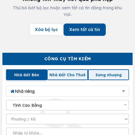
Thử bỏ bớt bộ lọc hoặc xem tất cả tin đăng trong khu
vực.
Xóa bộ lọc
Xem tất cả tin
CÔNG CỤ TÌM KIẾM
Nhà Đất Bán
Nhà Đất Cho Thuê
Sang nhượng
Nhà riêng