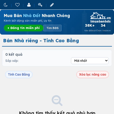
Mua Bán
Nhà Đất
Nhanh Chóng
Kênh bất động sản miễn phí, uy tín
38K+
34
+ Đăng tin miễn phí
Tìm BĐS
TIN ĐĂNG
TỈNH THÀNH
Bán Nhà riêng - Tỉnh Cao Bằng
0 kết quả
Sắp xếp:
Tỉnh Cao Bằng
Xóa lọc nâng cao
Không tìm thấy kết quả phù hợp