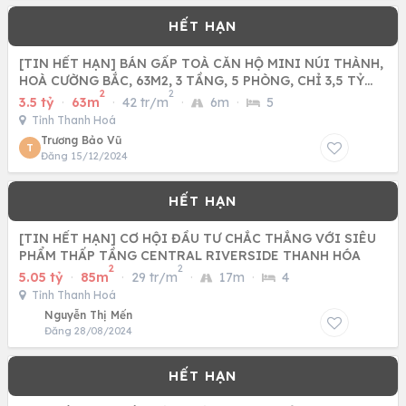
[TIN HẾT HẠN] BÁN GẤP TOÀ CĂN HỘ MINI NÚI THÀNH,
HOÀ CƯỜNG BẮC, 63M2, 3 TẦNG, 5 PHÒNG, CHỈ 3,5 TỶ
2
2
TLCC.
3.5 tỷ
·
63m
·
42 tr/m
·
6m
·
5
Tỉnh Thanh Hoá
Trương Bảo Vũ
T
Đăng 15/12/2024
[TIN HẾT HẠN] CƠ HỘI ĐẦU TƯ CHẮC THẮNG VỚI SIÊU
PHẨM THẤP TẦNG CENTRAL RIVERSIDE THANH HÓA
2
2
5.05 tỷ
·
85m
·
29 tr/m
·
17m
·
4
Tỉnh Thanh Hoá
Nguyễn Thị Mến
Đăng 28/08/2024