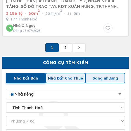
[TIN HẾT HẠN] #THANH_TOÁN 2 TỶ 2, NHẬN NHÀ 4
TẦNG, SỔ ĐỎ TRAO TAY. KĐT XUÂN HƯNG, TP.THANH
2
2
HÓA - HOT/ZALO: 0966
3.186 tỷ
·
60m
·
33 tr/m
·
5m
Tỉnh Thanh Hoá
Nhà Ở Ngay
N
Đăng 18/07/2023
1
2
CÔNG CỤ TÌM KIẾM
Nhà Đất Bán
Nhà Đất Cho Thuê
Sang nhượng
Nhà riêng