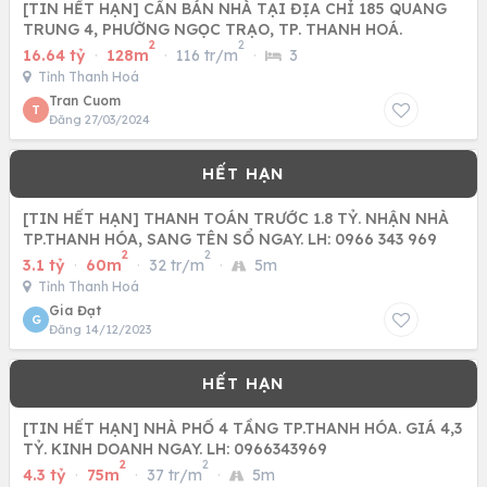
[TIN HẾT HẠN] CẦN BÁN NHÀ TẠI ĐỊA CHỈ 185 QUANG
TRUNG 4, PHƯỜNG NGỌC TRẠO, TP. THANH HOÁ.
2
2
16.64 tỷ
·
128m
·
116 tr/m
·
3
Tỉnh Thanh Hoá
Tran Cuom
T
Đăng 27/03/2024
[TIN HẾT HẠN] THANH TOÁN TRƯỚC 1.8 TỶ. NHẬN NHÀ
TP.THANH HÓA, SANG TÊN SỔ NGAY. LH: 0966 343 969
2
2
3.1 tỷ
·
60m
·
32 tr/m
·
5m
Tỉnh Thanh Hoá
Gia Đạt
G
Đăng 14/12/2023
[TIN HẾT HẠN] NHÀ PHỐ 4 TẦNG TP.THANH HÓA. GIÁ 4,3
TỶ. KINH DOANH NGAY. LH: 0966343969
2
2
4.3 tỷ
·
75m
·
37 tr/m
·
5m