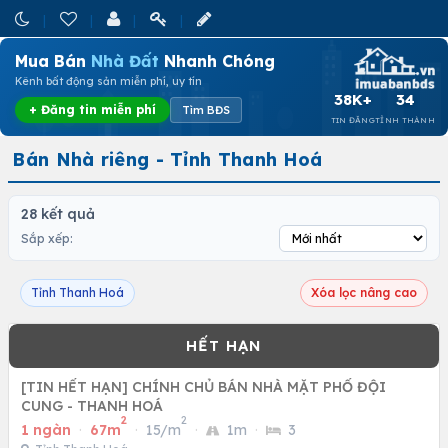
Mua Bán
Nhà Đất
Nhanh Chóng
Kênh bất động sản miễn phí, uy tín
38K+
34
+ Đăng tin miễn phí
Tìm BĐS
TIN ĐĂNG
TỈNH THÀNH
Bán Nhà riêng - Tỉnh Thanh Hoá
28 kết quả
Sắp xếp:
Tỉnh Thanh Hoá
Xóa lọc nâng cao
[TIN HẾT HẠN] CHÍNH CHỦ BÁN NHÀ MẶT PHỐ ĐỘI
CUNG - THANH HOÁ
2
2
1 ngàn
·
67m
·
15/m
·
1m
·
3