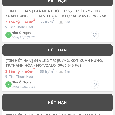
[TIN HẾT HẠN] GIÁ NHÀ PHỐ TỪ 13,2 TRIỆU/M2. KĐT
XUÂN HƯNG, TP.THANH HÓA - HOT/ZALO: 0919 959 268
2
2
3.166 tỷ
·
60m
·
33 tr/m
·
5m
Tỉnh Thanh Hoá
Nhà Ở Ngay
N
Đăng 20/07/2023
[TIN HẾT HẠN] GIÁ 13,2 TRIỆU/M2. KĐT XUÂN HƯNG,
TP.THANH HÓA - HOT/ZALO: 0966 343 969
2
2
3.166 tỷ
·
60m
·
33 tr/m
·
5m
Tỉnh Thanh Hoá
Nhà Ở Ngay
N
Đăng 19/07/2023