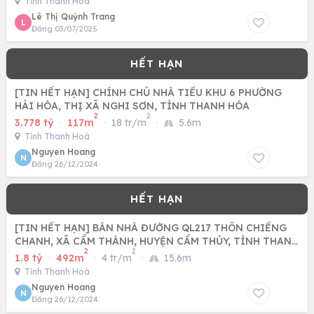
Tỉnh Thanh Hoá
Lê Thị Quỳnh Trang
L
Đăng 03/07/2025
[TIN HẾT HẠN] CHÍNH CHỦ NHÀ TIỂU KHU 6 PHƯỜNG
HẢI HÒA, THỊ XÃ NGHI SƠN, TỈNH THANH HÓA
2
2
3.778 tỷ
·
117m
·
18 tr/m
·
5.6m
Tỉnh Thanh Hoá
Nguyen Hoang
N
Đăng 26/12/2024
[TIN HẾT HẠN] BÁN NHÀ ĐƯỜNG QL217 THÔN CHIỀNG
CHANH, XÃ CẨM THÀNH, HUYỆN CẨM THỦY, TỈNH THANH
2
2
HÓA
1.8 tỷ
·
492m
·
4 tr/m
·
15.6m
Tỉnh Thanh Hoá
Nguyen Hoang
N
Đăng 26/12/2024