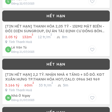
L
Đăng 22/07/2023
[TIN HẾT HẠN] THANH HÓA 2,05 TỶ - 132M2 MẶT BIỂN -
ĐỐI DIỆN SUNGROUP, DỰ ÁN TÁI ĐỊNH CƯ ĐỒNG BÔNG
2
2
THANH HÓA
2.05 tỷ
·
132m
·
12 tr/m
·
8m
Tỉnh Thanh Hoá
Lê Văn Tú
L
Đăng 21/07/2023
[TIN HẾT HẠN] 2,2 TỶ. NHẬN NHÀ 4 TẦNG + SỔ ĐỎ. KĐT
XUÂN HƯNG TP.THANH HÓA HOT/ZALO: 0966 343 969
2
2
3.166 tỷ
·
60m
·
33 tr/m
·
5m
Tỉnh Thanh Hoá
Nhà Ở Ngay
N
Đăng 21/07/2023