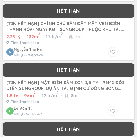
[TIN HẾT HẠN] CHÍNH CHỦ BÁN ĐẤT MẶT VEN BIỂN
THANH HÓA- NGAY KĐT SUNGROUP THUỘC KHU TÁI
2
2
ĐỊNH CƯ ĐỒNG BÔNG ĐỒNG
2.25 tỷ
·
132m
·
17 tr/m
·
6m
Tỉnh Thanh Hoá
Nguyễn Thu Hà
N
Đăng 12/08/2023
[TIN HẾT HẠN] MẶT BIỂN SẦM SƠN 1,5 TỶ - 96M2 ĐỐI
DIỆN SUNGROUP, DỰ ÁN TÁI ĐỊNH CƯ ĐỒNG BÔNG
2
2
THANH HÓA
1.5 tỷ
·
96m
·
12 tr/m
·
8m
Tỉnh Thanh Hoá
Lê Văn Tú
L
Đăng 25/07/2023