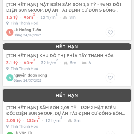
[TIN HẾT HẠN] MẶT BIỂN SẦM SƠN 1,5 TỶ - 96M2 ĐỐI
DIỆN SUNGROUP, DỰ ÁN TÁI ĐỊNH CƯ ĐỒNG BÔNG
2
2
THANH HÓA
1.5 tỷ
·
96m
·
12 tr/m
·
8m
Tỉnh Thanh Hoá
Lê Hoàng Tuấn
L
Đăng 24/07/2023
[TIN HẾT HẠN] KHU ĐÔ THỊ PHÍA TÂY THANH HÓA
2
2
3.1 tỷ
·
60m
·
32 tr/m
·
5m
·
6
Tỉnh Thanh Hoá
nguyễn doan sang
N
Đăng 24/07/2023
[TIN HẾT HẠN] SẦM SƠN 2,05 TỶ - 132M2 MẶT BIỂN -
ĐỐI DIỆN SUNGROUP, DỰ ÁN TÁI ĐỊNH CƯ ĐỒNG BÔNG
2
2
THANH HÓA
2.05 tỷ
·
132m
·
12 tr/m
·
8m
Tỉnh Thanh Hoá
Lê Văn Tú