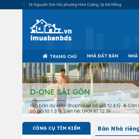
16 Nguyễn Sơn Hà, phường Hòa Cường, tp Đà Nẵng
NHÀ ĐẤT BÁN
NHÀ
TRANG CHỦ
D-ONE SÀI GÒN
Giá bán dự kiến: Shophouse có giá từ 4 tỷ & Căn 
có giá từ 1.3 tỷ. Liên hệ: 0909 47 12 39
Bán Nhà riêng
CÔNG CỤ TÌM KIẾM