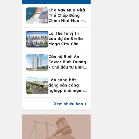
Cho Vay Mua Nhà
Thế Chấp Bằng
Chính Nhà Mua –
Lợi Ích Vay Mua
Nhà Tại
Lợi thế từ vị trí
Vietcombank
của dự án Stella
Mega City Cần
Thơ
Căn hộ Bình An
Tower Bình Dương
- Chủ đầu tư Bình
An Land
Làn sóng bất
động sản công
nghiệp mới mạnh
nhất 25 năm
Xem nhiều hơn +