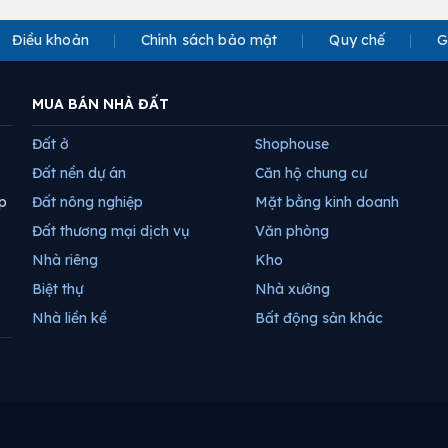
Điều khoản
Chính sách bảo mật
Quy chế
G
MUA BÁN NHÀ ĐẤT
Đất ở
Shophouse
Đất nền dự án
Căn hộ chung cư
p
Đất nông nghiệp
Mặt bằng kinh doanh
Đất thương mại dịch vụ
Văn phòng
Nhà riêng
Kho
Biệt thự
Nhà xưởng
Nhà liền kề
Bất động sản khác