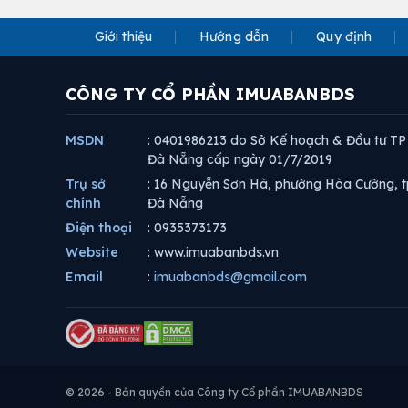
Giới thiệu
Hướng dẫn
Quy định
CÔNG TY CỔ PHẦN IMUABANBDS
MSDN
: 0401986213 do Sở Kế hoạch & Đầu tư TP
Đà Nẵng cấp ngày 01/7/2019
Trụ sở
: 16 Nguyễn Sơn Hà, phường Hòa Cường, t
chính
Đà Nẵng
Điện thoại
: 0935373173
Website
: www.imuabanbds.vn
Email
:
imuabanbds@gmail.com
© 2026 - Bản quyền của Công ty Cổ phần IMUABANBDS