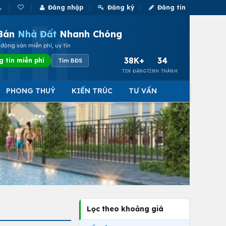
Đăng nhập
Đăng ký
Đăng tin
Bán
Nhà Đất
Nhanh Chóng
động sản miễn phí, uy tín
38K+
34
g tin miễn phí
Tìm BĐS
TIN ĐĂNG
TỈNH THÀNH
PHONG THUỶ
KIẾN TRÚC
TƯ VẤN
Lọc theo khoảng giá