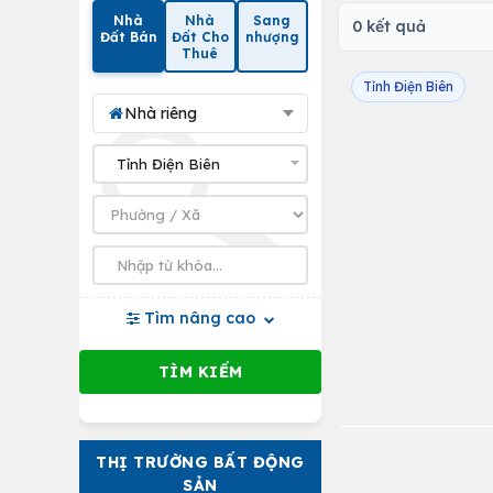
Nhà
Nhà
Sang
0 kết quả
Đất Bán
Đất Cho
nhượng
Thuê
Tỉnh Điện Biên
Nhà riêng
Tìm nâng cao
THỊ TRƯỜNG BẤT ĐỘNG
SẢN