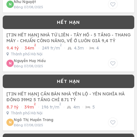
Như Nguyệt
N
Đăng 07/08/2025
[TIN HẾT HẠN] NHÀ TỨ LIÊN - TÂY HỒ - 5 TẦNG - THANG
MÁY - CHUẨN CÔNG NĂNG, VỀ Ở LUÔN GIÁ 9,4 TỶ
2
2
9.4 tỷ
·
34m
·
249 tr/m
·
4.3m
·
4
Thành phố Hà Nội
Nguyễn Huy Hiếu
N
Đăng 07/08/2025
[TIN HẾT HẠN] CẦN BÁN NHÀ YÊN LỘ - YÊN NGHĨA HÀ
ĐÔNG 39M2 5 TẦNG CHỈ 8.71 TỶ
2
2
8.7 tỷ
·
39m
·
196 tr/m
·
4m
·
5
Thành phố Hà Nội
Ngô Thị Huyền Trang
N
Đăng 07/08/2025