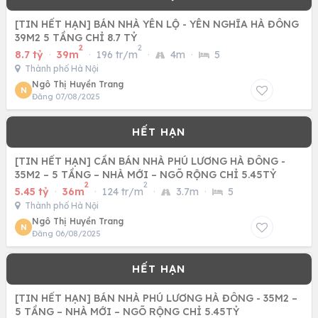
[TIN HẾT HẠN] BÁN NHÀ YÊN LỘ - YÊN NGHĨA HÀ ĐÔNG
39M2 5 TẦNG CHỈ 8.7 TỶ
2
2
8.7 tỷ
·
39m
·
196 tr/m
·
4m
·
5
Thành phố Hà Nội
Ngô Thị Huyền Trang
N
Đăng 07/08/2025
[TIN HẾT HẠN] CẦN BÁN NHÀ PHÚ LƯƠNG HÀ ĐÔNG -
35M2 – 5 TẦNG – NHÀ MỚI – NGÕ RỘNG CHỈ 5.45TỶ
2
2
5.45 tỷ
·
36m
·
124 tr/m
·
3.7m
·
5
Thành phố Hà Nội
Ngô Thị Huyền Trang
N
Đăng 06/08/2025
[TIN HẾT HẠN] BÁN NHÀ PHÚ LƯƠNG HÀ ĐÔNG - 35M2 –
5 TẦNG – NHÀ MỚI – NGÕ RỘNG CHỈ 5.45TỶ