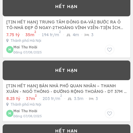
[TIN HẾT HẠN] TRUNG TÂM ĐÔNG ĐA-VÀI BƯỚC RA Ô
TÔ-NHÀ ĐẸP Ở NGAY-2THOÁNG VĨNH VIỄN-TIỆN ÍCH
2
2
BẠT NGÀN - 35M - 5TẦNG
7.75 tỷ
·
35m
·
194 tr/m
·
4m
·
3
Thành phố Hà Nội
Mai Thu Hoài
M
Đăng 07/08/2025
[TIN HẾT HẠN] BÁN NHÀ PHỐ QUAN NHÂN – THANH
XUÂN - NGÕ THÔNG - ĐƯỜNG RỘNG THOÁNG - DT 37M -
2
2
4TANG - GIÁ CHÀO 8,25
8.25 tỷ
·
37m
·
203 tr/m
·
3.5m
·
3
Thành phố Hà Nội
Mai Thu Hoài
M
Đăng 07/08/2025