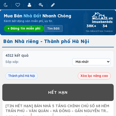
Mua Bán
Nhà Đất
Nhanh Chóng
Kênh bất động sản miễn phí, uy tín
38K+
34
+ Đăng tin miễn phí
Tìm BĐS
TIN ĐĂNG
TỈNH THÀNH
Bán Nhà riêng - Thành phố Hà Nội
4312 kết quả
Sắp xếp:
Thành phố Hà Nội
Xóa lọc nâng cao
[TIN HẾT HẠN] BÁN NHÀ 5 TẦNG CHÍNH CHỦ SỐ 68 HẼM
TRẦN PHÚ – VĂN QUÁN – HÀ ĐÔNG – GẦN NGUYỄN TRÃI
2
2
– GIÁ 8.35 TỶ