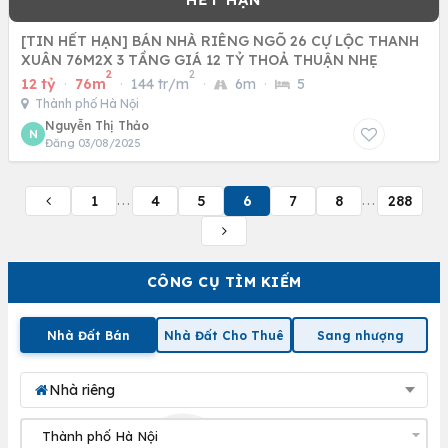
[TIN HẾT HẠN] BÁN NHÀ RIÊNG NGÕ 26 CỰ LỘC THANH
XUÂN 76M2X 3 TẦNG GIÁ 12 TỶ THOẢ THUẬN NHẸ
2
2
12 tỷ
·
76m
·
144 tr/m
·
6m
·
5
Thành phố Hà Nội
Nguyễn Thị Thảo
N
Đăng 03/08/2025
1
4
5
6
7
8
288
...
...
CÔNG CỤ TÌM KIẾM
Nhà Đất Bán
Nhà Đất Cho Thuê
Sang nhượng
Nhà riêng