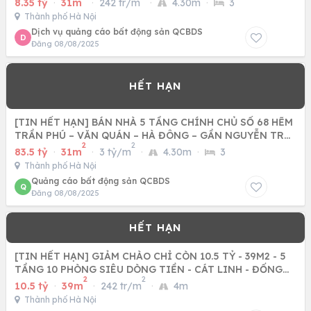
8.35 tỷ
·
31m
·
242 tr/m
·
4.30m
·
3
Thành phố Hà Nội
Dịch vụ quảng cáo bất động sản QCBDS
D
Đăng 08/08/2025
[TIN HẾT HẠN] BÁN NHÀ 5 TẦNG CHÍNH CHỦ SỐ 68 HẼM
TRẦN PHÚ – VĂN QUÁN – HÀ ĐÔNG – GẦN NGUYỄN TRÃI
2
2
– GIÁ 8.35 TỶ
83.5 tỷ
·
31m
·
3 tỷ/m
·
4.30m
·
3
Thành phố Hà Nội
Quảng cáo bất động sản QCBDS
Q
Đăng 08/08/2025
[TIN HẾT HẠN] GIẢM CHÀO CHỈ CÒN 10.5 TỶ - 39M2 - 5
TẦNG 10 PHÒNG SIÊU DÒNG TIỀN - CÁT LINH - ĐỐNG
2
2
ĐA
10.5 tỷ
·
39m
·
242 tr/m
·
4m
Thành phố Hà Nội