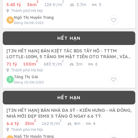
2
2
5.45 tỷ
·
36m
·
124 tr/m
·
3.7m
·
5
Thành phố Hà Nội
Ngô Thị Huyền Trang
N
Đăng 06/08/2025
[TIN HẾT HẠN] BÁN KIỆT TÁC BDS TÂY HỒ - TTTM
LOTTLE-100M, 5 TẦNG 5M MẶT TIỀN OTO TRÁNH , VỈA
2
2
HÈ KINH DOANH .
71 tỷ
·
100m
·
683 tr/m
·
5m
·
6
Thành phố Hà Nội
Tống Thị Gái
T
Đăng 05/08/2025
[TIN HẾT HẠN] BÁN NHÀ ĐA SỸ - KIẾN HƯNG - HÀ ĐÔNG,
NHÀ MỚI ĐẸP 35MX 5 TẦNG Ở NGAY 6.6 TỶ.
2
2
6.6 tỷ
·
35m
·
162 tr/m
·
4m
·
4
Thành phố Hà Nội
Ngô Thị Huyền Trang