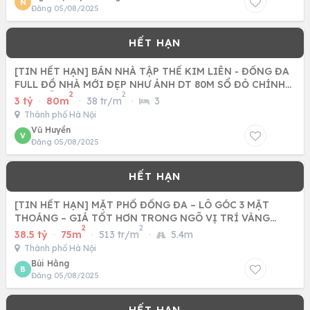
N
Đăng 05/08/2025
[TIN HẾT HẠN] BÁN NHÀ TẬP THỂ KIM LIÊN - ĐỐNG ĐA
FULL ĐỒ NHÀ MỚI ĐẸP NHƯ ẢNH DT 80M SỔ ĐỎ CHÍNH
2
2
CHỦ- SẴN SÀNG
3 tỷ
·
80m
·
38 tr/m
·
3
Thành phố Hà Nội
Vũ Huyền
V
Đăng 05/08/2025
[TIN HẾT HẠN] MẶT PHỐ ĐỐNG ĐA – LÔ GÓC 3 MẶT
THOÁNG – GIÁ TỐT HƠN TRONG NGÕ VỊ TRÍ VÀNG
2
2
TRUNG TÂM
38.5 tỷ
·
75m
·
513 tr/m
·
5.4m
Thành phố Hà Nội
Bùi Hằng
B
Đăng 05/08/2025