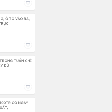
G, Ô TÔ VÀO RA,
TRỰC
 TRONG TUẦN CHỈ
ẦY ĐỦ
 500TR CÓ NGAY
UẤT,