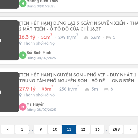
Hoang Bich Thuy
H
Đăng 09/07/2025
[TIN HẾT HẠN] DỪNG LẠI 5 GIÂY! NGUYỄN XIỂN - THANH X
2 MẶT TIỀN - Ô TÔ ĐỖ CỬA CHỈ 16,3T
2
2
16.3 tỷ
·
51m
·
299 tr/m
·
3.6m
·
5
Thành phố Hà Nội
Bùi Bình Minh
B
Đăng 08/07/2025
[TIN HẾT HẠN] NGUYỄN SƠN - PHỐ VIP - DUY NHẤT 1
TRUNG TÂM PHỐ NGUYỄN SƠN - BỒ ĐỀ - LONG BIÊN
2
2
27.9 tỷ
·
98m
·
258 tr/m
·
5m
·
6
Thành phố Hà Nội
Ms Huyền
M
Đăng 08/07/2025
1
...
9
10
11
12
13
...
288