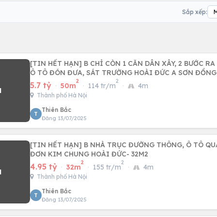
Sắp xếp:
[TIN HẾT HẠN] B CHỈ CÒN 1 CĂN DÂN XÂY, 2 BƯỚC 
Ô TÔ ĐÓN ĐƯA, SÁT TRƯỜNG HOÀI ĐỨC A SƠN ĐỒNG
2
2
5.7 tỷ
·
50m
·
114 tr/m
·
4m
Thành phố Hà Nội
Thiên Bắc
T
Đăng 13/07/2025
[TIN HẾT HẠN] B NHÀ TRỤC ĐƯỜNG THÔNG, Ô TÔ QU
ĐƠN KIM CHUNG HOÀI ĐỨC- 32M2
2
2
4.95 tỷ
·
32m
·
155 tr/m
·
4m
Thành phố Hà Nội
Thiên Bắc
T
Đăng 13/07/2025