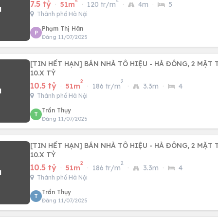
7.5 tỷ
·
51m
·
120 tr/m
·
4m
·
5
Thành phố Hà Nội
Phạm Thị Hân
P
Đăng 11/07/2025
[TIN HẾT HẠN] BÁN NHÀ TÔ HIỆU - HÀ ĐÔNG, 2 MẶT 
10.X TỶ
2
2
10.5 tỷ
·
51m
·
186 tr/m
·
3.3m
·
4
Thành phố Hà Nội
Trần Thụy
T
Đăng 11/07/2025
[TIN HẾT HẠN] BÁN NHÀ TÔ HIỆU - HÀ ĐÔNG, 2 MẶT 
10.X TỶ
2
2
10.5 tỷ
·
51m
·
186 tr/m
·
3.3m
·
4
Thành phố Hà Nội
Trần Thụy
T
Đăng 11/07/2025