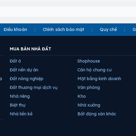
Điều khoản
Chính sách bảo mật
Quy chế
G
MUA BÁN NHÀ ĐẤT
Đất ở
Shophouse
Đất nền dự án
Căn hộ chung cư
p
Đất nông nghiệp
Mặt bằng kinh doanh
Đất thương mại dịch vụ
Văn phòng
Nhà riêng
Kho
Biệt thự
Nhà xưởng
Nhà liền kề
Bất động sản khác