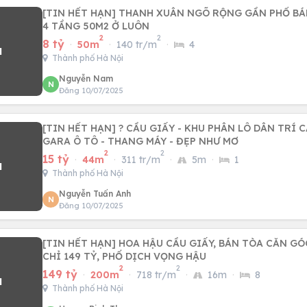
[TIN HẾT HẠN] THANH XUÂN NGÕ RỘNG GẦN PHỐ B
4 TẦNG 50M2 Ở LUÔN
2
2
8 tỷ
·
50m
·
140 tr/m
·
4
Thành phố Hà Nội
Nguyễn Nam
N
Đăng 10/07/2025
[TIN HẾT HẠN] ? CẦU GIẤY - KHU PHÂN LÔ DÂN TRÍ C
GARA Ô TÔ - THANG MÁY - ĐẸP NHƯ MƠ
2
2
15 tỷ
·
44m
·
311 tr/m
·
5m
·
1
Thành phố Hà Nội
Nguyễn Tuấn Anh
N
Đăng 10/07/2025
[TIN HẾT HẠN] HOA HẬU CẦU GIẤY, BÁN TÒA CĂN GÓC
CHỈ 149 TỶ, PHỐ DỊCH VỌNG HẬU
2
2
149 tỷ
·
200m
·
718 tr/m
·
16m
·
8
Thành phố Hà Nội