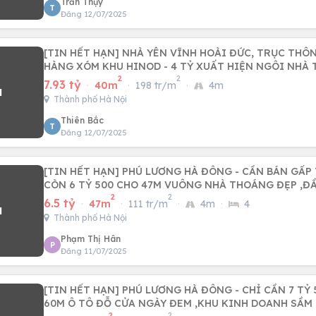
Trần Thụy
T
Đăng 12/07/2025
[TIN HẾT HẠN] NHÀ YÊN VĨNH HOÀI ĐỨC, TRỤC THÔN
HÀNG XÓM KHU HINOD - 4 TỶ XUẤT HIỆN NGÔI NHÀ 
2
2
7.93 tỷ
·
40m
·
198 tr/m
·
4m
Thành phố Hà Nội
Thiên Bắc
T
Đăng 12/07/2025
[TIN HẾT HẠN] PHÚ LƯƠNG HÀ ĐÔNG - CẦN BÁN GẤP
CÒN 6 TỶ 500 CHO 47M VUÔNG NHÀ THOÁNG ĐẸP ,Đ
2
2
6.5 tỷ
·
47m
·
111 tr/m
·
4m
·
4
Thành phố Hà Nội
Phạm Thị Hân
P
Đăng 11/07/2025
[TIN HẾT HẠN] PHÚ LƯƠNG HÀ ĐÔNG - CHỈ CẦN 7 TỶ
60M Ô TÔ ĐỖ CỬA NGÀY ĐEM ,KHU KINH DOANH SẦM 
2
2