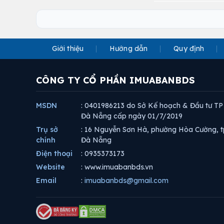
Giới thiệu
Hướng dẫn
Quy định
CÔNG TY CỔ PHẦN IMUABANBDS
MSDN
: 0401986213 do Sở Kế hoạch & Đầu tư TP
Đà Nẵng cấp ngày 01/7/2019
Trụ sở
: 16 Nguyễn Sơn Hà, phường Hòa Cường, t
chính
Đà Nẵng
Điện thoại
: 0935373173
Website
: www.imuabanbds.vn
Email
:
imuabanbds@gmail.com