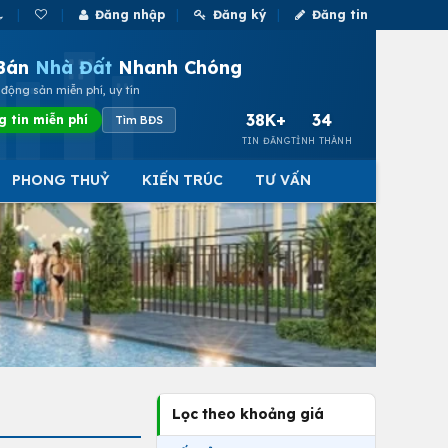
Đăng nhập
Đăng ký
Đăng tin
Bán
Nhà Đất
Nhanh Chóng
động sản miễn phí, uy tín
38K+
34
g tin miễn phí
Tìm BĐS
TIN ĐĂNG
TỈNH THÀNH
PHONG THUỶ
KIẾN TRÚC
TƯ VẤN
Lọc theo khoảng giá