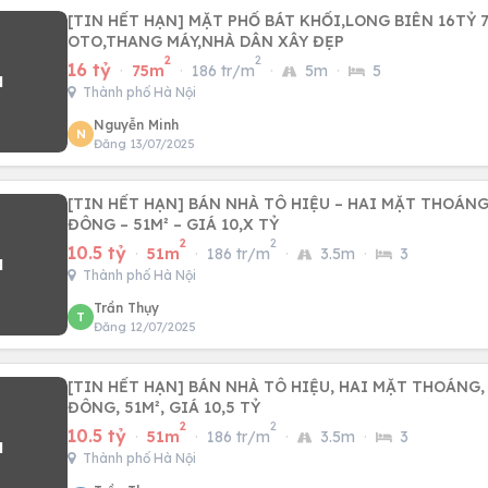
[TIN HẾT HẠN] MẶT PHỐ BÁT KHỐI,LONG BIÊN 16TỶ 
OTO,THANG MÁY,NHÀ DÂN XÂY ĐẸP
2
2
16 tỷ
·
75m
·
186 tr/m
·
5m
·
5
Thành phố Hà Nội
Nguyễn Minh
N
Đăng 13/07/2025
[TIN HẾT HẠN] BÁN NHÀ TÔ HIỆU – HAI MẶT THOÁN
ĐÔNG – 51M² – GIÁ 10,X TỶ
2
2
10.5 tỷ
·
51m
·
186 tr/m
·
3.5m
·
3
Thành phố Hà Nội
Trần Thụy
T
Đăng 12/07/2025
[TIN HẾT HẠN] BÁN NHÀ TÔ HIỆU, HAI MẶT THOÁNG
ĐÔNG, 51M², GIÁ 10,5 TỶ
2
2
10.5 tỷ
·
51m
·
186 tr/m
·
3.5m
·
3
Thành phố Hà Nội