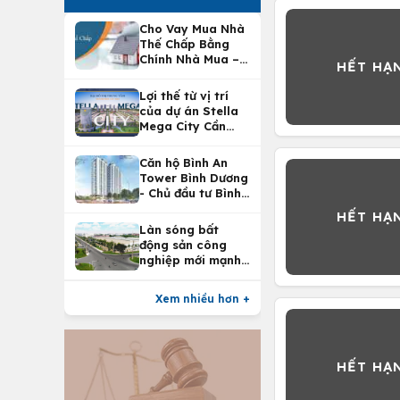
Cho Vay Mua Nhà
Thế Chấp Bằng
Chính Nhà Mua –
Lợi Ích Vay Mua
Nhà Tại
Lợi thế từ vị trí
Vietcombank
của dự án Stella
Mega City Cần
Thơ
Căn hộ Bình An
Tower Bình Dương
- Chủ đầu tư Bình
An Land
Làn sóng bất
động sản công
nghiệp mới mạnh
nhất 25 năm
Xem nhiều hơn +