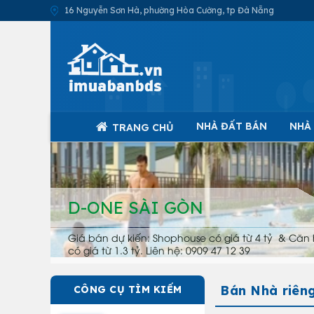
16 Nguyễn Sơn Hà, phường Hòa Cường, tp Đà Nẵng
NHÀ ĐẤT BÁN
NHÀ
TRANG CHỦ
D-ONE SÀI GÒN
Giá bán dự kiến: Shophouse có giá từ 4 tỷ & Căn 
có giá từ 1.3 tỷ. Liên hệ: 0909 47 12 39
Bán Nhà riên
CÔNG CỤ TÌM KIẾM