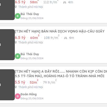
6.5 tỷ
·
58m
·
112 tr/m
·
4m
Thành phố Hà Nội
Bùi Thái Duy
B
Đăng 25/06/2024
[TIN HẾT HẠN] BÁN NHÀ DỊCH VỌNG HẬU-CẦU GIẤY
2
2
6.5 tỷ
·
60m
·
108 tr/m
·
4m
Thành phố Hà Nội
Bùi Thái Duy
B
Đăng 25/06/2024
[TIN HẾT HẠN] A ĐÂY RỒI…….. NHANH CÒN KỊP CÒN D
5.5 TỶ-TÂN MAI, HOÀNG MAI-Ô TÔ TRÁNH-NHÀ MỚI
2
2
5.5 tỷ
·
52m
·
79 tr/m
Thành phố Hà Nội
Đoàn Hồng
Đ
Đăng 25/06/2024