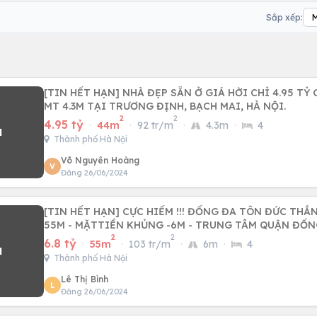
Sắp xếp:
[TIN HẾT HẠN] NHÀ ĐẸP SẴN Ở GIÁ HỜI CHỈ 4.95 TỶ 
MT 4.3M TẠI TRƯƠNG ĐỊNH, BẠCH MAI, HÀ NỘI.
2
2
4.95 tỷ
·
44m
·
92 tr/m
·
4.3m
·
4
Thành phố Hà Nội
Võ Nguyên Hoàng
V
Đăng 26/06/2024
[TIN HẾT HẠN] CỰC HIẾM !!! ĐỐNG ĐA TÔN ĐỨC THẮNG - BÁN NH
55M - MẶTTIỀN KHỦNG -6M - TRUNG TÂM QUẬN ĐỐN
2
2
6.8 tỷ
·
55m
·
103 tr/m
·
6m
·
4
Thành phố Hà Nội
Lê Thị Bình
L
Đăng 26/06/2024