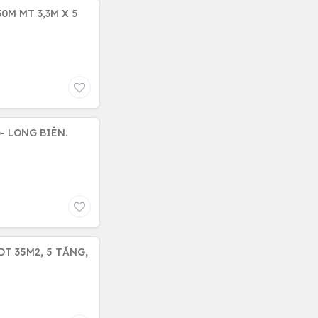
0M MT 3,3M X 5
- LONG BIÊN.
T 35M2, 5 TẦNG,