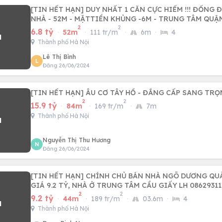
[TIN HẾT HẠN] DUY NHẤT 1 CĂN CỰC HIẾM !!! ĐỐNG Đ
NHÀ - 52M - MẶTTIỀN KHỦNG -6M - TRUNG TÂM QUẬ
2
2
6.8 tỷ
·
52m
·
111 tr/m
·
6m
·
4
Thành phố Hà Nội
Lê Thị Bình
L
Đăng 26/06/2024
[TIN HẾT HẠN] ÂU CƠ TÂY HỒ - ĐẲNG CẤP SANG TR
2
2
15.9 tỷ
·
84m
·
169 tr/m
·
7m
Thành phố Hà Nội
Nguyễn Thị Thu Hương
N
Đăng 26/06/2024
[TIN HẾT HẠN] CHÍNH CHỦ BÁN NHÀ NGÕ DƯƠNG QU
GIÁ 9.2 TỶ, NHÀ Ở TRUNG TÂM CẦU GIẤY LH 08629311
2
2
9.2 tỷ
·
44m
·
189 tr/m
·
03.6m
·
4
Thành phố Hà Nội