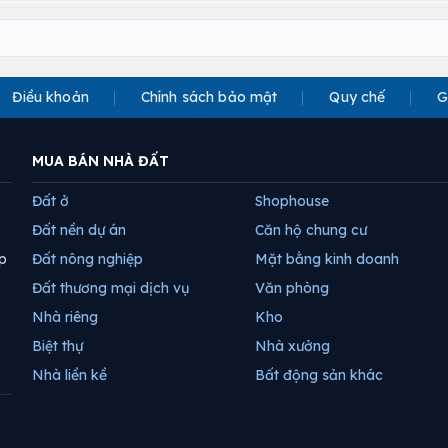
Điều khoản
Chính sách bảo mật
Quy chế
G
MUA BÁN NHÀ ĐẤT
Đất ở
Shophouse
Đất nền dự án
Căn hộ chung cư
p
Đất nông nghiệp
Mặt bằng kinh doanh
Đất thương mại dịch vụ
Văn phòng
Nhà riêng
Kho
Biệt thự
Nhà xưởng
Nhà liền kề
Bất động sản khác