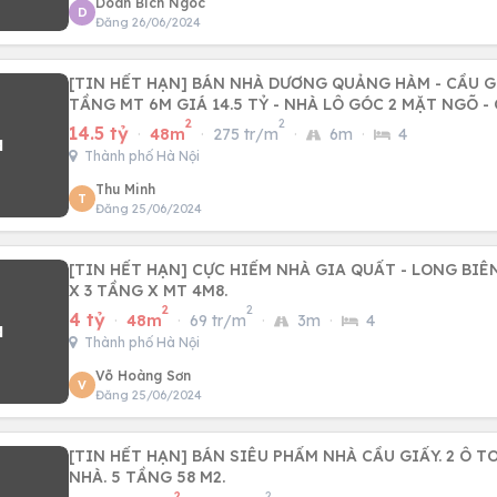
Doan Bich Ngoc
D
Đăng 26/06/2024
[TIN HẾT HẠN] BÁN NHÀ DƯƠNG QUẢNG HÀM - CẦU G
TẦNG
2
2
14.5 tỷ
·
48m
·
275 tr/m
·
6m
·
4
Thành phố Hà Nội
Thu Minh
T
Đăng 25/06/2024
[TIN HẾT HẠN] CỰC HIẾM NHÀ GIA QUẤT - LONG BIÊN
X 3 TẦNG X MT 4M8.
2
2
4 tỷ
·
48m
·
69 tr/m
·
3m
·
4
Thành phố Hà Nội
Võ Hoàng Sơn
V
Đăng 25/06/2024
[TIN HẾT HẠN] BÁN SIÊU PHẨM NHÀ CẦU GIẤY. 2 Ô 
NHÀ. 5 TẦNG 58 M2.
2
2