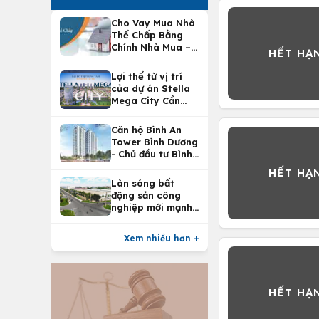
Cho Vay Mua Nhà
Thế Chấp Bằng
Chính Nhà Mua –
Lợi Ích Vay Mua
Nhà Tại
Lợi thế từ vị trí
Vietcombank
của dự án Stella
Mega City Cần
Thơ
Căn hộ Bình An
Tower Bình Dương
- Chủ đầu tư Bình
An Land
Làn sóng bất
động sản công
nghiệp mới mạnh
nhất 25 năm
Xem nhiều hơn +