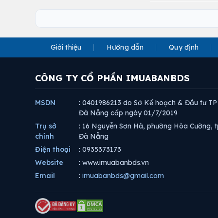
Giới thiệu
Hướng dẫn
Quy định
CÔNG TY CỔ PHẦN IMUABANBDS
MSDN
: 0401986213 do Sở Kế hoạch & Đầu tư TP
Đà Nẵng cấp ngày 01/7/2019
Trụ sở
: 16 Nguyễn Sơn Hà, phường Hòa Cường, t
chính
Đà Nẵng
Điện thoại
: 0935373173
Website
: www.imuabanbds.vn
Email
:
imuabanbds@gmail.com