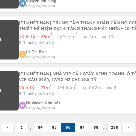
nguyễn phi hùng
N
Đăng 25/06/2024
[TIN HẾT HẠN] TRUNG TÂM THANH XUẤN CĂN HỘ CC
THIẾT KẾ HIỆN ĐẠI 6 TẦNG THANG MÁY. NHỈNH 10 TỶ
2
2
10.8 tỷ
·
55m
·
169 tr/m
·
4m
·
10
Thành phố Hà Nội
Lê Thị Bình
L
Đăng 25/06/2024
[TIN HẾT HẠN] NHÀ VIP CẦU GIẤY, KINH DOANH, Ô 
VIP CẦU GIẤY, 77/92 M2 CHỈ 16.5 TỶ
2
2
16.5 tỷ
·
77m
·
194 tr/m
·
04.3m
·
3
Thành phố Hà Nội
Mr Quỳnh Nhà Đất
M
Đăng 24/06/2024
1
...
84
85
86
87
88
...
288