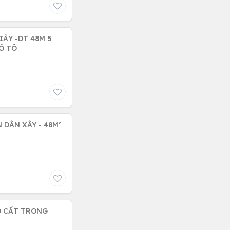
IẤY -DT 48M 5
 MT 6M GIÁ 14.5 TỶ - NHÀ LÔ GÓC 2 MẶT NGÕ - Ô TÔ
 DÂN XÂY - 48M²
TO CẤT TRONG