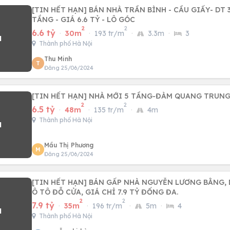
[TIN HẾT HẠN] BÁN NHÀ TRẦN BÌNH - CẦU GIẤY- DT 3
TẦNG - GIÁ 6.6 TỶ - LÔ GÓC
2
2
6.6 tỷ
·
30m
·
193 tr/m
·
3.3m
·
3
Thành phố Hà Nội
Thu Minh
T
Đăng 25/06/2024
[TIN HẾT HẠN] NHÀ MỚI 5 TẦNG-ĐÀM QUANG TRUNG
2
2
6.5 tỷ
·
48m
·
135 tr/m
·
4m
Thành phố Hà Nội
Mầu Thị Phương
M
Đăng 25/06/2024
[TIN HẾT HẠN] BÁN GẤP NHÀ NGUYỄN LƯƠNG BẰNG, D
Ô TÔ ĐỖ CỬA, GIÁ CHỈ 7.9 TỶ ĐỐNG ĐA.
2
2
7.9 tỷ
·
35m
·
196 tr/m
·
5m
·
4
Thành phố Hà Nội