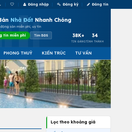
Đăng nhập
Đăng ký
Đăng tin
Bán
Nhà Đất
Nhanh Chóng
động sản miễn phí, uy tín
38K+
34
g tin miễn phí
Tìm BĐS
TIN ĐĂNG
TỈNH THÀNH
PHONG THUỶ
KIẾN TRÚC
TƯ VẤN
Lọc theo khoảng giá