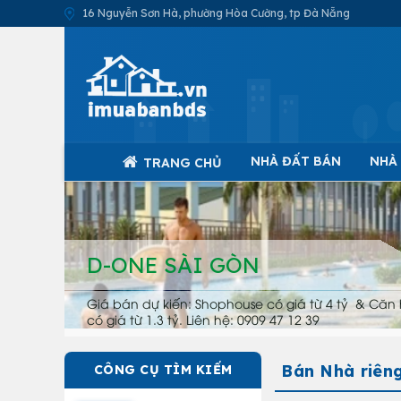
16 Nguyễn Sơn Hà, phường Hòa Cường, tp Đà Nẵng
NHÀ ĐẤT BÁN
NHÀ
TRANG CHỦ
D-ONE SÀI GÒN
Giá bán dự kiến: Shophouse có giá từ 4 tỷ & Căn 
có giá từ 1.3 tỷ. Liên hệ: 0909 47 12 39
Bán Nhà riên
CÔNG CỤ TÌM KIẾM