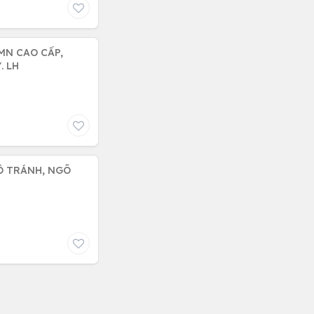
MN CAO CẤP,
. LH
TÔ TRÁNH, NGÕ