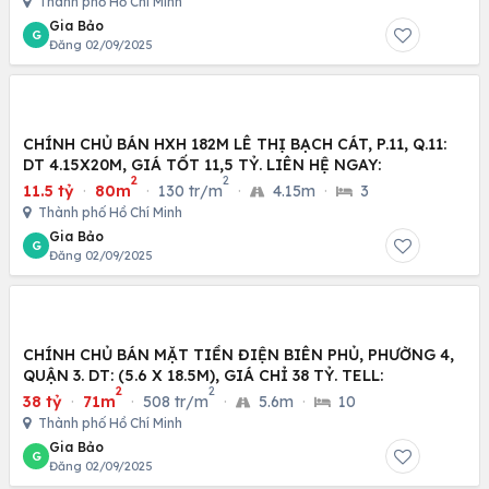
Thành phố Hồ Chí Minh
Gia Bảo
G
Đăng 02/09/2025
CHÍNH CHỦ BÁN HXH 182M LÊ THỊ BẠCH CÁT, P.11, Q.11:
DT 4.15X20M, GIÁ TỐT 11,5 TỶ. LIÊN HỆ NGAY:
2
2
11.5 tỷ
·
80m
·
130 tr/m
·
4.15m
·
3
Thành phố Hồ Chí Minh
Gia Bảo
G
Đăng 02/09/2025
CHÍNH CHỦ BÁN MẶT TIỀN ĐIỆN BIÊN PHỦ, PHƯỜNG 4,
QUẬN 3. DT: (5.6 X 18.5M), GIÁ CHỈ 38 TỶ. TELL:
2
2
38 tỷ
·
71m
·
508 tr/m
·
5.6m
·
10
Thành phố Hồ Chí Minh
Gia Bảo
G
Đăng 02/09/2025