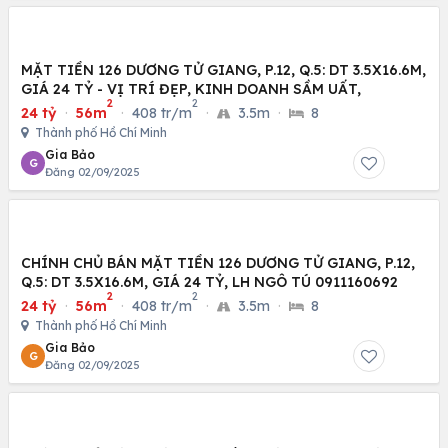
MẶT TIỀN 126 DƯƠNG TỬ GIANG, P.12, Q.5: DT 3.5X16.6M,
GIÁ 24 TỶ - VỊ TRÍ ĐẸP, KINH DOANH SẦM UẤT,
2
2
24 tỷ
·
56m
·
408 tr/m
·
3.5m
·
8
Thành phố Hồ Chí Minh
Gia Bảo
G
Đăng 02/09/2025
CHÍNH CHỦ BÁN MẶT TIỀN 126 DƯƠNG TỬ GIANG, P.12,
Q.5: DT 3.5X16.6M, GIÁ 24 TỶ, LH NGÔ TÚ 0911160692
2
2
24 tỷ
·
56m
·
408 tr/m
·
3.5m
·
8
Thành phố Hồ Chí Minh
Gia Bảo
G
Đăng 02/09/2025