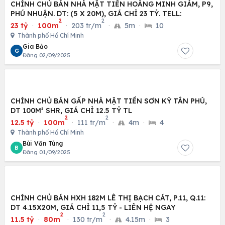
CHÍNH CHỦ BÁN NHÀ MẶT TIỀN HOÀNG MINH GIÁM, P9,
PHÚ NHUẬN. DT: (5 X 20M), GIÁ CHỈ 23 TỶ. TELL:
2
2
23 tỷ
·
100m
·
203 tr/m
·
5m
·
10
Thành phố Hồ Chí Minh
Gia Bảo
G
Đăng 02/09/2025
CHÍNH CHỦ BÁN GẤP NHÀ MẶT TIỀN SƠN KỲ TÂN PHÚ,
DT 100M² SHR, GIÁ CHỈ 12.5 TỶ TL
2
2
12.5 tỷ
·
100m
·
111 tr/m
·
4m
·
4
Thành phố Hồ Chí Minh
Bùi Văn Tùng
B
Đăng 01/09/2025
CHÍNH CHỦ BÁN HXH 182M LÊ THỊ BẠCH CÁT, P.11, Q.11:
DT 4.15X20M, GIÁ CHỈ 11,5 TỶ - LIÊN HỆ NGAY
2
2
11.5 tỷ
·
80m
·
130 tr/m
·
4.15m
·
3