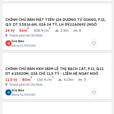
CHÍNH CHỦ BÁN MẶT TIỀN 126 DƯƠNG TỬ GIANG, P.12,
Q.5: DT 3.5X16.6M, GIÁ 24 TỶ, LH 0911160692 (NGÔ
2
2
24 tỷ
·
56m
·
408 tr/m
·
3.5m
·
8
Thành phố Hồ Chí Minh
Gia Bảo
G
Đăng 01/09/2025
CHÍNH CHỦ BÁN HXH 182M LÊ THỊ BẠCH CÁT, P.11, Q.11:
DT 4.15X20M, GIÁ CHỈ 11,5 TỶ - LIÊN HỆ NGAY NGÔ
2
2
11.5 tỷ
·
80m
·
130 tr/m
·
4.15m
·
3
Thành phố Hồ Chí Minh
Gia Bảo
G
Đăng 01/09/2025