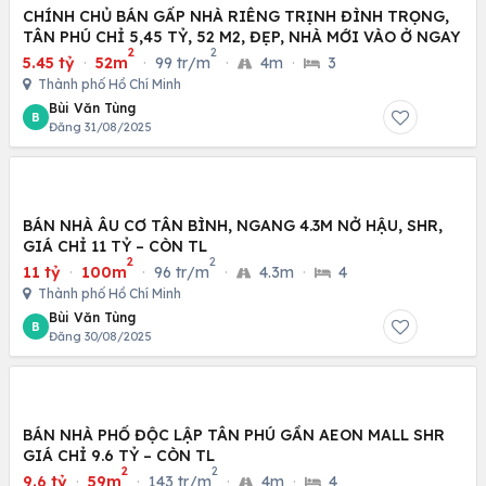
CHÍNH CHỦ BÁN GẤP NHÀ RIÊNG TRỊNH ĐÌNH TRỌNG,
TÂN PHÚ CHỈ 5,45 TỶ, 52 M2, ĐẸP, NHÀ MỚI VÀO Ở NGAY
2
2
5.45 tỷ
·
52m
·
99 tr/m
·
4m
·
3
Thành phố Hồ Chí Minh
Bùi Văn Tùng
B
Đăng 31/08/2025
BÁN NHÀ ÂU CƠ TÂN BÌNH, NGANG 4.3M NỞ HẬU, SHR,
GIÁ CHỈ 11 TỶ – CÒN TL
2
2
11 tỷ
·
100m
·
96 tr/m
·
4.3m
·
4
Thành phố Hồ Chí Minh
Bùi Văn Tùng
B
Đăng 30/08/2025
BÁN NHÀ PHỐ ĐỘC LẬP TÂN PHÚ GẦN AEON MALL SHR
GIÁ CHỈ 9.6 TỶ – CÒN TL
2
2
9.6 tỷ
·
59m
·
143 tr/m
·
4m
·
4