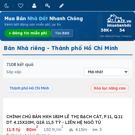
Mua Bán
Nhà Đất
Nhanh Chóng
Kênh bất động sản miễn phí, uy tín
38K+
34
+ Đăng tin miễn phí
Tìm BĐS
TIN ĐĂNG
TỈNH THÀNH
Bán Nhà riêng - Thành phố Hồ Chí Minh
7108 kết quả
Sắp xếp:
Thành phố Hồ Chí Minh
Xóa lọc nâng cao
CHÍNH CHỦ BÁN HXH 182M LÊ THỊ BẠCH CÁT, P.11, Q.11:
DT 4.15X20M, GIÁ 11,5 TỶ - LIÊN HỆ NGÔ TÚ
2
2
11.5 tỷ
·
80m
·
130 tr/m
·
4.15m
·
3