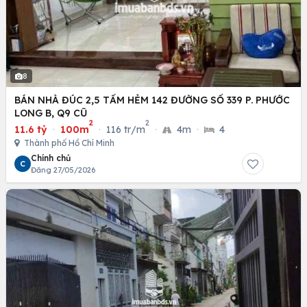
8
BÁN NHÀ ĐÚC 2,5 TẤM HẺM 142 ĐƯỜNG SỐ 339 P. PHƯỚC
LONG B, Q9 CŨ
2
2
11.6 tỷ
·
100m
·
116 tr/m
·
4m
·
4
Thành phố Hồ Chí Minh
Chính chủ
C
Đăng 27/05/2026