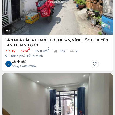
8
BÁN NHÀ CẤP 4 HẺM XE HƠI LK 5-6, VĨNH LỘC B, HUYỆN
BÌNH CHÁNH (CŨ)
2
2
3.3 tỷ
·
62m
·
53 tr/m
·
5m
·
2
Thành phố Hồ Chí Minh
Chính chủ
C
Đăng 27/05/2026