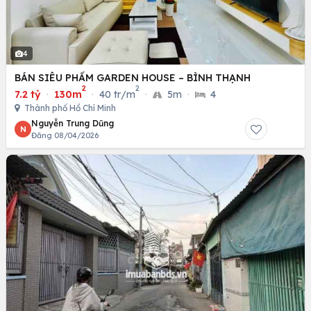
4
BÁN SIÊU PHẨM GARDEN HOUSE – BÌNH THẠNH
2
2
7.2 tỷ
·
130m
·
40 tr/m
·
5m
·
4
Thành phố Hồ Chí Minh
Nguyễn Trung Dũng
N
Đăng 08/04/2026