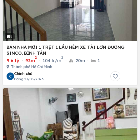
8
BÁN NHÀ MỚI 1 TRỆT 1 LẦU HẺM XE TẢI LỚN ĐƯỜNG
SINCO, BÌNH TÂN
2
2
9.6 tỷ
·
92m
·
104 tr/m
·
20m
·
1
Thành phố Hồ Chí Minh
Chính chủ
C
Đăng 27/05/2026