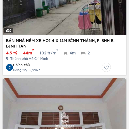
6
BÁN NHÀ HẺM XE HƠI 4 X 11M BÌNH THÀNH, P. BHH B,
BÌNH TÂN
2
2
4.5 tỷ
·
44m
·
102 tr/m
·
4m
·
2
Thành phố Hồ Chí Minh
Chính chủ
C
Đăng 22/05/2026