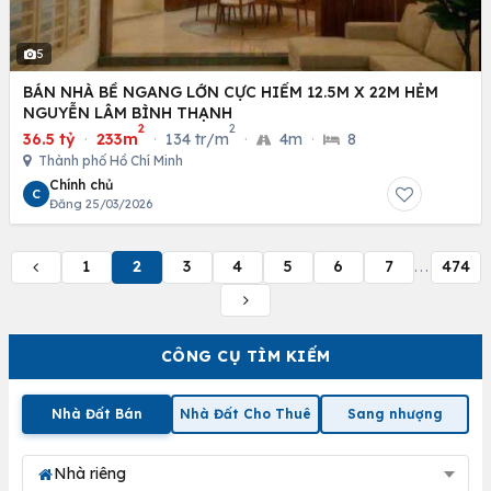
5
BÁN NHÀ BỀ NGANG LỚN CỰC HIẾM 12.5M X 22M HẺM
NGUYỄN LÂM BÌNH THẠNH
2
2
36.5 tỷ
·
233m
·
134 tr/m
·
4m
·
8
Thành phố Hồ Chí Minh
Chính chủ
C
Đăng 25/03/2026
1
2
3
4
5
6
7
474
...
CÔNG CỤ TÌM KIẾM
Nhà Đất Bán
Nhà Đất Cho Thuê
Sang nhượng
Nhà riêng