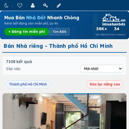
Mua Bán
Nhà Đất
Nhanh Chóng
Kênh bất động sản miễn phí, uy tín
38K+
34
+ Đăng tin miễn phí
Tìm BĐS
TIN ĐĂNG
TỈNH THÀNH
Bán Nhà riêng - Thành phố Hồ Chí Minh
7108 kết quả
Sắp xếp:
Thành phố Hồ Chí Minh
Xóa lọc nâng cao