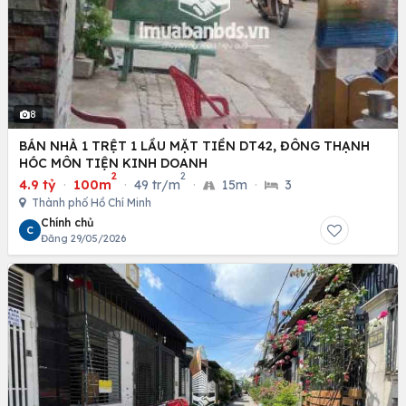
8
BÁN NHÀ 1 TRỆT 1 LẦU MẶT TIỀN DT42, ĐÔNG THẠNH
HÓC MÔN TIỆN KINH DOANH
2
2
4.9 tỷ
·
100m
·
49 tr/m
·
15m
·
3
Thành phố Hồ Chí Minh
Chính chủ
C
Đăng 29/05/2026