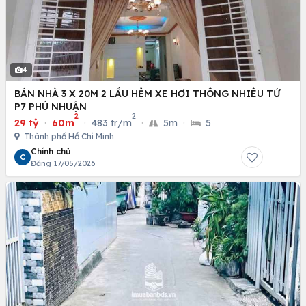
4
BÁN NHÀ 3 X 20M 2 LẦU HẺM XE HƠI THÔNG NHIÊU TỨ
P7 PHÚ NHUẬN
2
2
29 tỷ
·
60m
·
483 tr/m
·
5m
·
5
Thành phố Hồ Chí Minh
Chính chủ
C
Đăng 17/05/2026