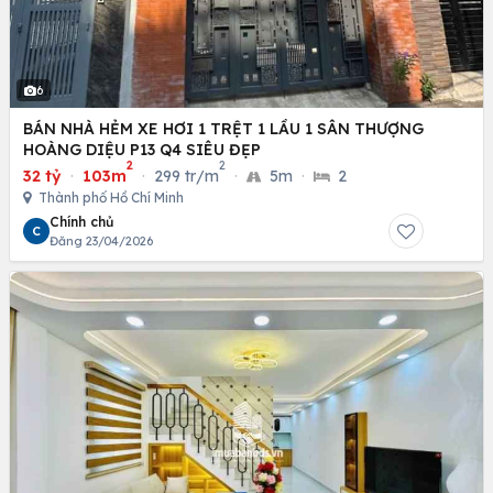
6
BÁN NHÀ HẺM XE HƠI 1 TRỆT 1 LẦU 1 SÂN THƯỢNG
HOÀNG DIỆU P13 Q4 SIÊU ĐẸP
2
2
32 tỷ
·
103m
·
299 tr/m
·
5m
·
2
Thành phố Hồ Chí Minh
Chính chủ
C
Đăng 23/04/2026