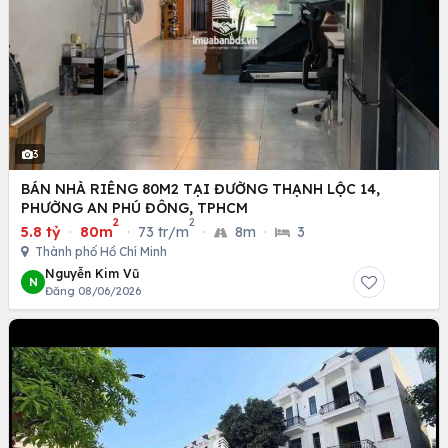
3
BÁN NHÀ RIÊNG 80M2 TẠI ĐƯỜNG THẠNH LỘC 14,
PHƯỜNG AN PHÚ ĐÔNG, TPHCM
2
2
5.8 tỷ
·
80m
·
73 tr/m
·
8m
·
3
Thành phố Hồ Chí Minh
Nguyễn Kim Vũ
N
Đăng 08/06/2026