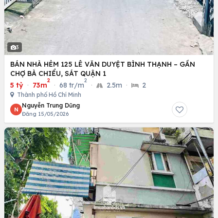
3
BÁN NHÀ HẺM 125 LÊ VĂN DUYỆT BÌNH THẠNH – GẦN
CHỢ BÀ CHIỂU, SÁT QUẬN 1
2
2
5 tỷ
·
73m
·
68 tr/m
·
2.5m
·
2
Thành phố Hồ Chí Minh
Nguyễn Trung Dũng
N
Đăng 15/05/2026