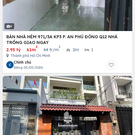
4
BÁN NHÀ HẺM 971/3A KP3 P. AN PHÚ ĐÔNG Q12 NHÀ
TRỐNG GIAO NGAY
2
2
2.95 tỷ
·
61m
·
44 tr/m
·
2m
·
1
Thành phố Hồ Chí Minh
Chính chủ
C
Đăng 05/05/2026