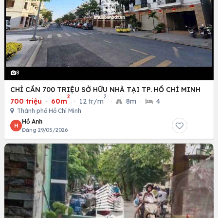
8
CHỈ CẦN 700 TRIỆU SỞ HỮU NHÀ TẠI TP. HỒ CHÍ MINH
2
2
700 triệu
·
60m
·
12 tr/m
·
8m
·
4
Thành phố Hồ Chí Minh
Hồ Anh
H
Đăng 29/05/2026