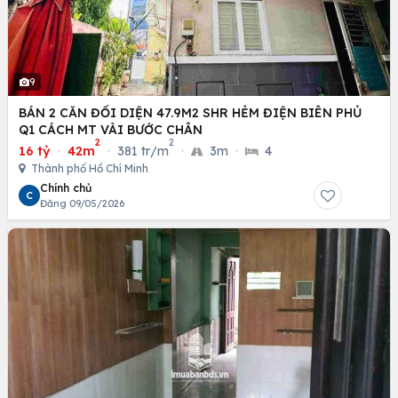
9
BÁN 2 CĂN ĐỐI DIỆN 47.9M2 SHR HẺM ĐIỆN BIÊN PHỦ
Q1 CÁCH MT VÀI BƯỚC CHÂN
2
2
16 tỷ
·
42m
·
381 tr/m
·
3m
·
4
Thành phố Hồ Chí Minh
Chính chủ
C
Đăng 09/05/2026