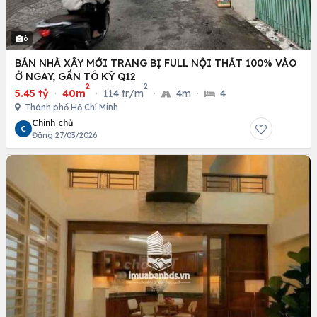
6
BÁN NHÀ XÂY MỚI TRANG BỊ FULL NỘI THẤT 100% VÀO
Ở NGAY, GẦN TÔ KÝ Q12
2
2
5.45 tỷ
·
40m
·
114 tr/m
·
4m
·
4
Thành phố Hồ Chí Minh
Chính chủ
C
Đăng 27/03/2026