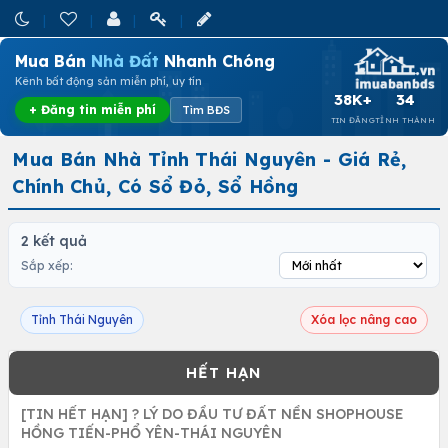
Mua Bán
Nhà Đất
Nhanh Chóng
Kênh bất động sản miễn phí, uy tín
38K+
34
+ Đăng tin miễn phí
Tìm BĐS
TIN ĐĂNG
TỈNH THÀNH
Mua Bán Nhà Tỉnh Thái Nguyên - Giá Rẻ,
Chính Chủ, Có Sổ Đỏ, Sổ Hồng
2 kết quả
Sắp xếp:
Tỉnh Thái Nguyên
Xóa lọc nâng cao
[TIN HẾT HẠN] ? LÝ DO ĐẦU TƯ ĐẤT NỀN SHOPHOUSE
HỒNG TIẾN-PHỔ YÊN-THÁI NGUYÊN