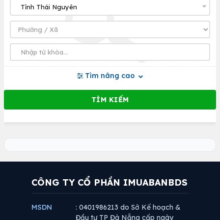
Tìm nâng cao
CÔNG TY CỔ PHẦN IMUABANBDS
MSDN
: 0401986213 do Sở Kế hoạch &
Đầu tư TP Đà Nẵng cấp ngày