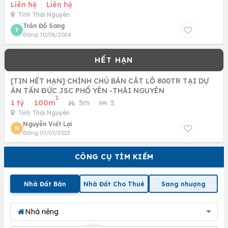
Liên hệ
·
Liên hệ
Tỉnh Thái Nguyên
Trần Đỗ Sang
T
Đăng 10/06/2024
[TIN HẾT HẠN] CHÍNH CHỦ BÁN CẮT LỖ 800TR TẠI DỰ
ÁN TẤN ĐỨC JSC PHỔ YÊN -THÁI NGUYÊN
2
1 tỷ
·
100m
·
5m
·
5
Tỉnh Thái Nguyên
Nguyễn Viết Lợi
N
Đăng 07/07/2023
CÔNG CỤ TÌM KIẾM
Nhà Đất Bán
Nhà Đất Cho Thuê
Sang nhượng
Nhà riêng