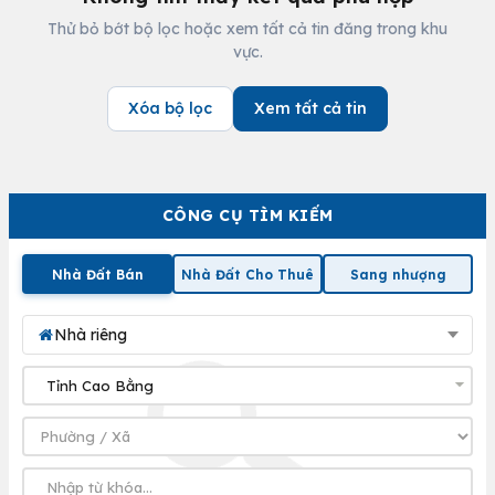
Thử bỏ bớt bộ lọc hoặc xem tất cả tin đăng trong khu
vực.
Xóa bộ lọc
Xem tất cả tin
CÔNG CỤ TÌM KIẾM
Nhà Đất Bán
Nhà Đất Cho Thuê
Sang nhượng
Nhà riêng