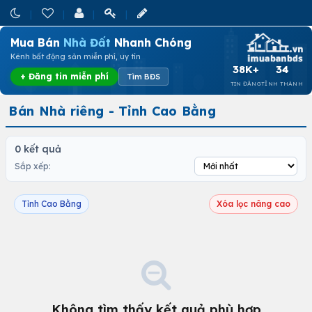
Mua Bán
Nhà Đất
Nhanh Chóng
Kênh bất động sản miễn phí, uy tín
38K+
34
+ Đăng tin miễn phí
Tìm BĐS
TIN ĐĂNG
TỈNH THÀNH
Bán Nhà riêng - Tỉnh Cao Bằng
0 kết quả
Sắp xếp:
Tỉnh Cao Bằng
Xóa lọc nâng cao
Không tìm thấy kết quả phù hợp