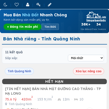
Mua Bán
Nhà Đất
Nhanh Chóng
Kênh bất động sản miễn phí, uy tín
38K+
34
+ Đăng tin miễn phí
Tìm BĐS
TIN ĐĂNG
TỈNH THÀNH
Bán Nhà riêng - Tỉnh Quảng Ninh
11 kết quả
Sắp xếp:
Tỉnh Quảng Ninh
Xóa lọc nâng cao
[TIN HẾT HẠN] BÁN NHÀ MẶT ĐƯỜNG CAO THẮNG - TP
HẠ LONG
2
2
75.6 tỷ
·
420m
·
153 tr/m
·
12m
·
10
Tỉnh Quảng Ninh