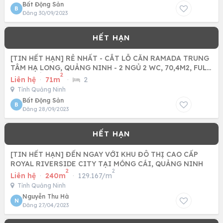
Bất Động Sản
B
Đăng 30/09/2023
[TIN HẾT HẠN] RẺ NHẤT - CẮT LỖ CĂN RAMADA TRUNG
TÂM HẠ LONG, QUẢNG NINH - 2 NGỦ 2 WC, 70,4M2, FULL
2
NỘI THẤT XỊN,
Liên hệ
·
71m
·
2
Tỉnh Quảng Ninh
Bất Động Sản
B
Đăng 28/09/2023
[TIN HẾT HẠN] ĐẾN NGAY VỚI KHU ĐÔ THỊ CAO CẤP
ROYAL RIVERSIDE CITY TẠI MÓNG CÁI, QUẢNG NINH
2
2
Liên hệ
·
240m
·
129.167/m
Tỉnh Quảng Ninh
Nguyễn Thu Hà
N
Đăng 27/04/2023