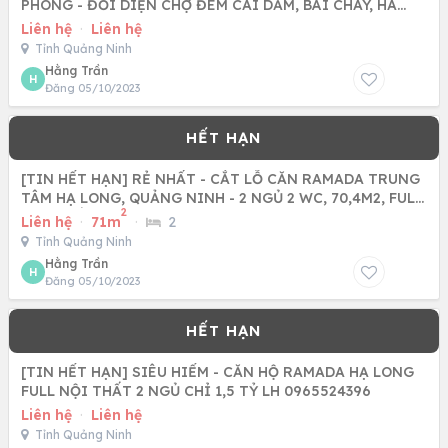
PHÒNG - ĐỐI DIỆN CHỢ ĐÊM CÁI DĂM, BÃI CHÁY, HA
LONG, QUẢNG NINH
Liên hệ
·
Liên hệ
Tỉnh Quảng Ninh
Hằng Trần
H
Đăng 05/10/2023
[TIN HẾT HẠN] RẺ NHẤT - CẮT LỖ CĂN RAMADA TRUNG
TÂM HẠ LONG, QUẢNG NINH - 2 NGỦ 2 WC, 70,4M2, FULL
2
NỘI THẤT XỊN,
Liên hệ
·
71m
·
2
Tỉnh Quảng Ninh
Hằng Trần
H
Đăng 05/10/2023
[TIN HẾT HẠN] SIÊU HIẾM - CĂN HỘ RAMADA HẠ LONG
FULL NỘI THẤT 2 NGỦ CHỈ 1,5 TỶ LH 0965524396
Liên hệ
·
Liên hệ
Tỉnh Quảng Ninh