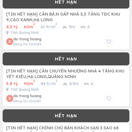
[TIN HẾT HẠN] CẦN BÁ.N GẤP NHÀ 3,5 TẦNG TĐC KHU
9,CAO XANH,HẠ LONG
2
2
4.5 tỷ
·
60m
·
61 tr/m
·
5m
·
4
Tỉnh Quảng Ninh
do trong hoang
D
Đăng 24/10/2023
[TIN HẾT HẠN] CẦN CHUYỂN NHƯỢNG NHÀ 4 TẦNG KHU
YẾT KIÊU,HẠ LONG,QUẢNG NINH
2
2
5.8 tỷ
·
90m
·
44 tr/m
·
4.5m
·
6
Tỉnh Quảng Ninh
do trong hoang
D
Đăng 12/10/2023
[TIN HẾT HẠN] CHÍNH CHỦ BÁN KHÁCH SẠN 3 SAO 68