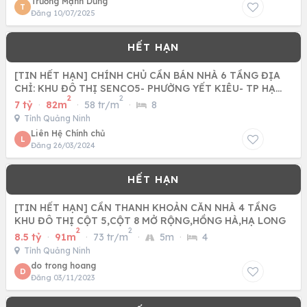
Trương Mạnh Dũng
T
Đăng 10/07/2025
[TIN HẾT HẠN] CHÍNH CHỦ CẦN BÁN NHÀ 6 TẦNG ĐỊA
CHỈ: KHU ĐÔ THỊ SENCO5- PHƯỜNG YẾT KIÊU- TP HẠ
2
2
LONG- QUẢNG NINH
7 tỷ
·
82m
·
58 tr/m
·
8
Tỉnh Quảng Ninh
Liên Hệ Chính chủ
L
Đăng 26/03/2024
[TIN HẾT HẠN] CẦN THANH KHOẢN CĂN NHÀ 4 TẦNG
KHU ĐÔ THỊ CỘT 5,CỘT 8 MỞ RỘNG,HỒNG HÀ,HẠ LONG
2
2
8.5 tỷ
·
91m
·
73 tr/m
·
5m
·
4
Tỉnh Quảng Ninh
do trong hoang
D
Đăng 03/11/2023