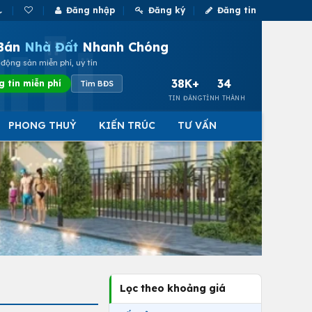
Đăng nhập
Đăng ký
Đăng tin
Bán
Nhà Đất
Nhanh Chóng
động sản miễn phí, uy tín
38K+
34
g tin miễn phí
Tìm BĐS
TIN ĐĂNG
TỈNH THÀNH
PHONG THUỶ
KIẾN TRÚC
TƯ VẤN
Lọc theo khoảng giá