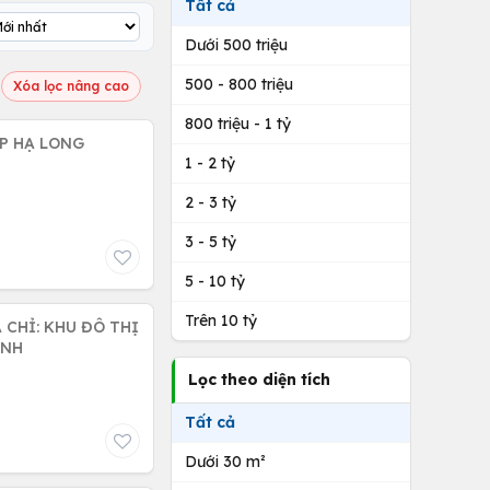
Tất cả
Dưới 500 triệu
500 - 800 triệu
Xóa lọc nâng cao
800 triệu - 1 tỷ
P HẠ LONG
1 - 2 tỷ
2 - 3 tỷ
3 - 5 tỷ
5 - 10 tỷ
Trên 10 tỷ
 CHỈ: KHU ĐÔ THỊ
G NINH
Lọc theo diện tích
Tất cả
Dưới 30 m²