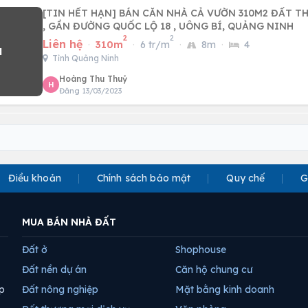
[TIN HẾT HẠN] BÁN CĂN NHÀ CẢ VƯỜN 310M2 ĐẤT T
, GẦN ĐƯỜNG QUỐC LỘ 18 , UÔNG BÍ, QUẢNG NINH
2
2
Liên hệ
·
310m
·
6 tr/m
·
8m
·
4
Tỉnh Quảng Ninh
Hoàng Thu Thuỷ
H
Đăng 13/03/2023
Điều khoản
Chính sách bảo mật
Quy chế
G
MUA BÁN NHÀ ĐẤT
Đất ở
Shophouse
Đất nền dự án
Căn hộ chung cư
p
Đất nông nghiệp
Mặt bằng kinh doanh