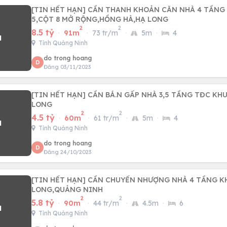
[TIN HẾT HẠN] CẦN THANH KHOẢN CĂN NHÀ 4 TẦNG
5,CỘT 8 MỞ RỘNG,HỒNG HÀ,HẠ LONG
2
2
8.5 tỷ
·
91m
·
73 tr/m
·
5m
·
4
Tỉnh Quảng Ninh
do trong hoang
D
Đăng 03/11/2023
[TIN HẾT HẠN] CẦN BÁ.N GẤP NHÀ 3,5 TẦNG TĐC KH
LONG
2
2
4.5 tỷ
·
60m
·
61 tr/m
·
5m
·
4
Tỉnh Quảng Ninh
do trong hoang
D
Đăng 24/10/2023
[TIN HẾT HẠN] CẦN CHUYỂN NHƯỢNG NHÀ 4 TẦNG KH
LONG,QUẢNG NINH
2
2
5.8 tỷ
·
90m
·
44 tr/m
·
4.5m
·
6
Tỉnh Quảng Ninh