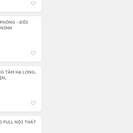
 PHÒNG - ĐỐI
 NINH
NG TÂM HẠ LONG,
XỊN,
G FULL NỘI THẤT