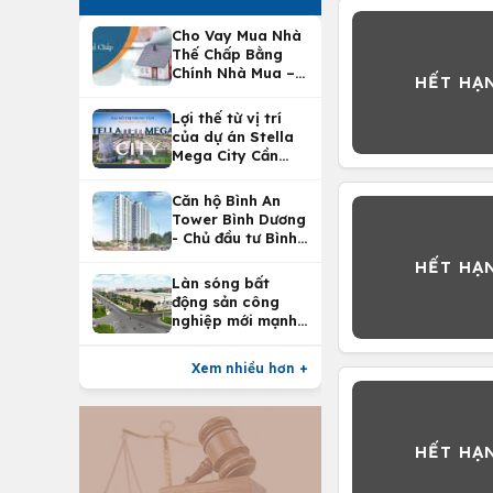
Cho Vay Mua Nhà
Thế Chấp Bằng
Chính Nhà Mua –
Lợi Ích Vay Mua
Nhà Tại
Lợi thế từ vị trí
Vietcombank
của dự án Stella
Mega City Cần
Thơ
Căn hộ Bình An
Tower Bình Dương
- Chủ đầu tư Bình
An Land
Làn sóng bất
động sản công
nghiệp mới mạnh
nhất 25 năm
Xem nhiều hơn +