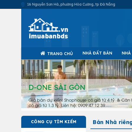
16 Nguyễn Sơn Hà, phường Hòa Cường, tp Đà Nẵng
NHÀ ĐẤT BÁN
NHÀ
TRANG CHỦ
D-ONE SÀI GÒN
Giá bán dự kiến: Shophouse có giá từ 4 tỷ & Căn 
có giá từ 1.3 tỷ. Liên hệ: 0909 47 12 39
Bán Nhà riêng
CÔNG CỤ TÌM KIẾM