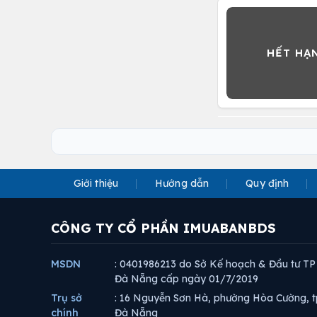
Giới thiệu
Hướng dẫn
Quy định
CÔNG TY CỔ PHẦN IMUABANBDS
MSDN
: 0401986213 do Sở Kế hoạch & Đầu tư TP
Đà Nẵng cấp ngày 01/7/2019
Trụ sở
: 16 Nguyễn Sơn Hà, phường Hòa Cường, t
chính
Đà Nẵng