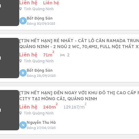
Liên hệ
·
Liên hệ
Tỉnh Quảng Ninh
Bất Động Sản
B
Đăng 30/09/2023
[TIN HẾT HẠN] RẺ NHẤT - CẮT LỖ CĂN RAMADA TRU
QUẢNG NINH - 2 NGỦ 2 WC, 70,4M2, FULL NỘI THẤT 
2
Liên hệ
·
71m
·
2
Tỉnh Quảng Ninh
Bất Động Sản
B
Đăng 28/09/2023
[TIN HẾT HẠN] ĐẾN NGAY VỚI KHU ĐÔ THỊ CAO CẤP
CITY TẠI MÓNG CÁI, QUẢNG NINH
2
2
Liên hệ
·
240m
·
129.167/m
Tỉnh Quảng Ninh
Nguyễn Thu Hà
N
Đăng 27/04/2023