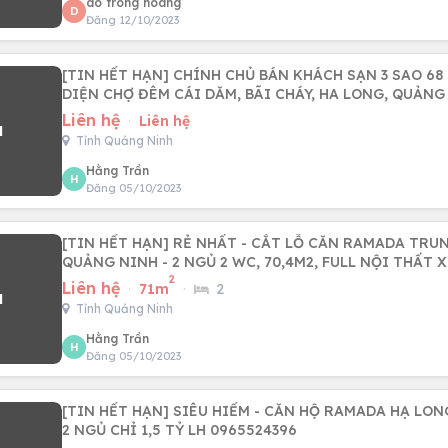
do trong hoang
D
Đăng 12/10/2023
[TIN HẾT HẠN] CHÍNH CHỦ BÁN KHÁCH SẠN 3 SAO 68
DIỆN CHỢ ĐÊM CÁI DĂM, BÃI CHÁY, HA LONG, QUẢNG
Liên hệ
·
Liên hệ
Tỉnh Quảng Ninh
Hằng Trần
H
Đăng 05/10/2023
[TIN HẾT HẠN] RẺ NHẤT - CẮT LỖ CĂN RAMADA TRU
QUẢNG NINH - 2 NGỦ 2 WC, 70,4M2, FULL NỘI THẤT 
2
Liên hệ
·
71m
·
2
Tỉnh Quảng Ninh
Hằng Trần
H
Đăng 05/10/2023
[TIN HẾT HẠN] SIÊU HIẾM - CĂN HỘ RAMADA HẠ LON
2 NGỦ CHỈ 1,5 TỶ LH 0965524396