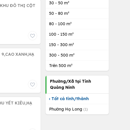
30 - 50 m²
 KHU ĐÔ THỊ CỘT
50 - 80 m²
80 - 100 m²
100 - 150 m²
150 - 300 m²
U 9,CAO XANH,HẠ
300 - 500 m²
Trên 500 m²
Phường/Xã tại Tỉnh
Quảng Ninh
‹ Tất cả tỉnh/thành
U YẾT KIÊU,HẠ
Phường Hạ Long
(1)