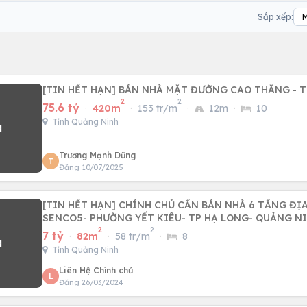
Sắp xếp:
[TIN HẾT HẠN] BÁN NHÀ MẶT ĐƯỜNG CAO THẮNG - T
2
2
75.6 tỷ
·
420m
·
153 tr/m
·
12m
·
10
Tỉnh Quảng Ninh
Trương Mạnh Dũng
T
Đăng 10/07/2025
[TIN HẾT HẠN] CHÍNH CHỦ CẦN BÁN NHÀ 6 TẦNG ĐỊA
SENCO5- PHƯỜNG YẾT KIÊU- TP HẠ LONG- QUẢN
2
2
7 tỷ
·
82m
·
58 tr/m
·
8
Tỉnh Quảng Ninh
Liên Hệ Chính chủ
L
Đăng 26/03/2024