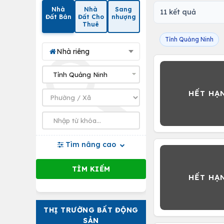
Nhà
Nhà
Sang
11 kết quả
Đất Bán
Đất Cho
nhượng
Thuê
Tỉnh Quảng Ninh
Nhà riêng
Tìm nâng cao
THỊ TRƯỜNG BẤT ĐỘNG
SẢN