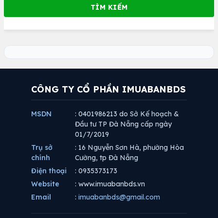
CÔNG TY CỔ PHẦN IMUABANBDS
MSDN
: 0401986213 do Sở Kế hoạch &
Đầu tư TP Đà Nẵng cấp ngày
01/7/2019
Trụ sở
: 16 Nguyễn Sơn Hà, phường Hòa
chính
Cường, tp Đà Nẵng
Điện thoại
: 0935373173
Website
: www.imuabanbds.vn
Email
:
imuabanbds@gmail.com