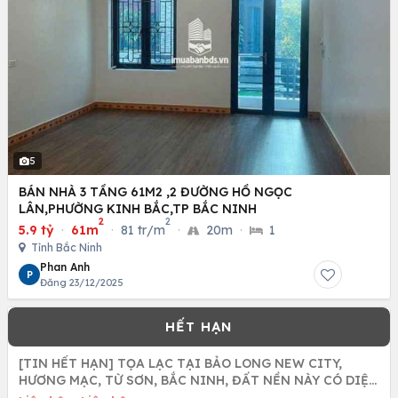
5
BÁN NHÀ 3 TẦNG 61M2 ,2 ĐƯỜNG HỒ NGỌC
LÂN,PHƯỜNG KINH BẮC,TP BẮC NINH
2
2
5.9 tỷ
·
61m
·
81 tr/m
·
20m
·
1
Tỉnh Bắc Ninh
Phan Anh
P
Đăng 23/12/2025
[TIN HẾT HẠN] TỌA LẠC TẠI BẢO LONG NEW CITY,
HƯƠNG MẠC, TỪ SƠN, BẮC NINH, ĐẤT NỀN NÀY CÓ DIỆN
TÍCH 100M2 VÀ GIÁ