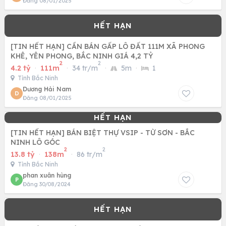
Đăng 08/01/2025
[TIN HẾT HẠN] CẦN BÁN GẤP LÔ ĐẤT 111M XÃ PHONG
KHÊ, YÊN PHONG, BẮC NINH GIÁ 4,2 TỶ
2
2
4.2 tỷ
·
111m
·
34 tr/m
·
5m
·
1
Tỉnh Bắc Ninh
Dương Hải Nam
D
Đăng 08/01/2025
[TIN HẾT HẠN] BÁN BIỆT THỰ VSIP - TỪ SƠN - BẮC
NINH LÔ GÓC
2
2
13.8 tỷ
·
138m
·
86 tr/m
Tỉnh Bắc Ninh
phan xuân hùng
P
Đăng 30/08/2024