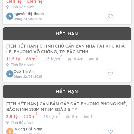
Liên hệ
·
Liên hệ
Tỉnh Bắc Ninh
nguyễn thị thanh
N
Đăng 24/06/2025
[TIN HẾT HẠN] CHÍNH CHỦ CẦN BÁN NHÀ TẠI KHU KHẢ
LỄ, PHƯỜNG VÕ CƯỜNG, TP. BẮC NINH
2
2
11.5 tỷ
·
89m
·
115 tr/m
·
6.4m
·
4
Tỉnh Bắc Ninh
Cao Thi An
C
Đăng 22/05/2025
[TIN HẾT HẠN] CẦN BÁN GẤP ĐẤT PHƯỜNG PHONG KHÊ,
BẮC NINH 110M MT5M GIÁ 3,5 TỶ
2
2
3.5 tỷ
·
110m
·
28 tr/m
·
5m
·
1
Tỉnh Bắc Ninh
Dương Hải Nam
D