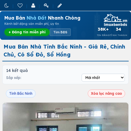
Mua Bán
Nhà Đất
Nhanh Chóng
Kênh bất động sản miễn phí, uy tín
38K+
34
+ Đăng tin miễn phí
Tìm BĐS
TIN ĐĂNG
TỈNH THÀNH
Mua Bán Nhà Tỉnh Bắc Ninh - Giá Rẻ, Chính
Chủ, Có Sổ Đỏ, Sổ Hồng
14 kết quả
Sắp xếp:
Tỉnh Bắc Ninh
Xóa lọc nâng cao