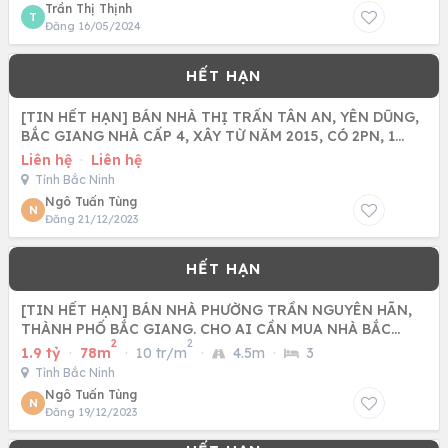
Trần Thị Thịnh
T
Đăng 16/05/2024
[TIN HẾT HẠN] BÁN NHÀ THỊ TRẤN TÂN AN, YÊN DŨNG,
BẮC GIANG NHÀ CẤP 4, XÂY TỪ NĂM 2015, CÓ 2PN, 1
PHÒNG KHÁCH, 1
Liên hệ
·
Liên hệ
Tỉnh Bắc Ninh
Ngô Tuấn Tùng
N
Đăng 21/12/2023
[TIN HẾT HẠN] BÁN NHÀ PHƯỜNG TRẦN NGUYÊN HÃN,
THÀNH PHỐ BẮC GIANG. CHO AI CẦN MUA NHÀ BẮC
2
2
GIANG 1,9 TỶ, 78M2, 3
1.9 tỷ
·
78m
·
10 tr/m
·
4.5m
·
3
Tỉnh Bắc Ninh
Ngô Tuấn Tùng
N
Đăng 19/12/2023