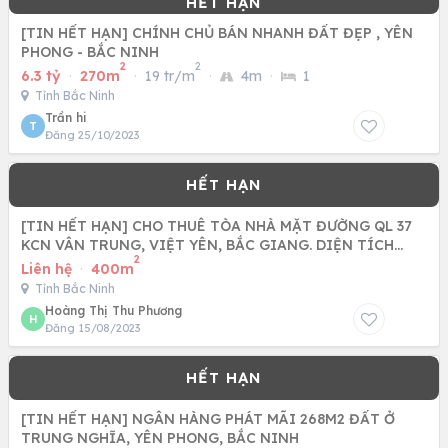
[TIN HẾT HẠN] CHÍNH CHỦ BÁN NHANH ĐẤT ĐẸP , YÊN
PHONG - BẮC NINH
2
2
6.3 tỷ
·
270m
·
19 tr/m
·
4m
·
1
Tỉnh Bắc Ninh
Trần hi
T
Đăng 25/10/2023
[TIN HẾT HẠN] CHO THUÊ TÒA NHÀ MẶT ĐƯỜNG QL 37
KCN VÂN TRUNG, VIỆT YÊN, BẮC GIANG. DIỆN TÍCH
2
400M2
Liên hệ
·
400m
Tỉnh Bắc Ninh
Hoàng Thị Thu Phương
H
Đăng 15/08/2023
[TIN HẾT HẠN] NGÂN HÀNG PHÁT MÃI 268M2 ĐẤT Ở
TRUNG NGHĨA, YÊN PHONG, BẮC NINH