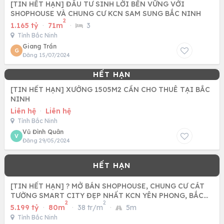
[TIN HẾT HẠN] ĐẦU TƯ SINH LỜI BỀN VỮNG VỚI
SHOPHOUSE VÀ CHUNG CƯ KCN SAM SUNG BẮC NINH
2
1.165 tỷ
·
71m
·
3
Tỉnh Bắc Ninh
Giang Trần
G
Đăng 15/07/2024
[TIN HẾT HẠN] XƯỞNG 1505M2 CẦN CHO THUÊ TẠI BẮC
NINH
Liên hệ
·
Liên hệ
Tỉnh Bắc Ninh
Vũ Đình Quân
V
Đăng 29/05/2024
[TIN HẾT HẠN] ? MỞ BÁN SHOPHOUSE, CHUNG CƯ CÁT
TƯỜNG SMART CITY ĐẸP NHẤT KCN YÊN PHONG, BẮC
2
2
NINH
5.199 tỷ
·
80m
·
38 tr/m
·
5m
Tỉnh Bắc Ninh