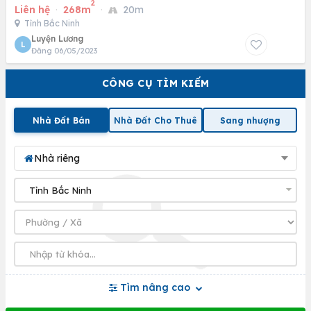
2
Liên hệ
·
268m
·
20m
Tỉnh Bắc Ninh
Luyện Lương
L
Đăng 06/05/2023
CÔNG CỤ TÌM KIẾM
Nhà Đất Bán
Nhà Đất Cho Thuê
Sang nhượng
Nhà riêng
Tìm nâng cao