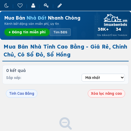
Mua Bán
Nhà Đất
Nhanh Chóng
Kênh bất động sản miễn phí, uy tín
38K+
34
+ Đăng tin miễn phí
Tìm BĐS
TIN ĐĂNG
TỈNH THÀNH
Mua Bán Nhà Tỉnh Cao Bằng - Giá Rẻ, Chính
Chủ, Có Sổ Đỏ, Sổ Hồng
0 kết quả
Sắp xếp:
Tỉnh Cao Bằng
Xóa lọc nâng cao