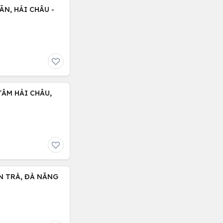
N, HẢI CHÂU -
TÂM HẢI CHÂU,
N TRÀ, ĐÀ NẴNG