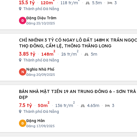
15.5 tỷ
·
120m
·
118 tr/m
·
5.5m
·
3
Thành phố Đà Nẵng
Đặng Diệu Trâm
Đ
Đăng 23/10/2025
CHỈ NHĨNH 3 TỶ CÓ NGAY LÔ ĐẤT 148M K TRẦN NGỌ
THỌ ĐÔNG, CẨM LỆ, THÔNG THĂNG LONG
2
2
3.85 tỷ
·
148m
·
26 tr/m
·
5m
Thành phố Đà Nẵng
Nghĩa Nhà Phố
N
Đăng 20/09/2025
BÁN NHÀ MẶT TIỀN 19 AN TRUNG ĐÔNG 6 - SƠN TRÀ
ĐẸP
2
2
7.5 tỷ
·
50m
·
136 tr/m
·
4.65m
·
3
Thành phố Đà Nẵng
Đặng Hân
Đ
Đăng 17/09/2025