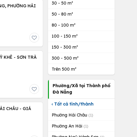
30 - 50 m²
NG, PHƯỜNG HẢI
50 - 80 m²
80 - 100 m²
100 - 150 m²
150 - 300 m²
Ỹ KHÊ - SƠN TRÀ
300 - 500 m²
Trên 500 m²
Phường/Xã tại Thành phố
Đà Nẵng
‹ Tất cả tỉnh/thành
ẢI CHÂU - GIÁ
Phường Hải Châu
(1)
Phường An Hải
(1)