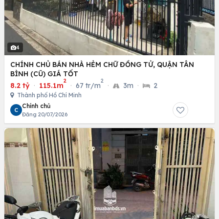
4
CHÍNH CHỦ BÁN NHÀ HẺM CHỮ ĐỒNG TỬ, QUẬN TÂN
BÌNH (CŨ) GIÁ TỐT
2
2
8.2 tỷ
·
115.1m
·
67 tr/m
·
3m
·
2
Thành phố Hồ Chí Minh
Chính chủ
C
Đăng 20/07/2026