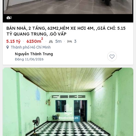
2
BÁN NHÀ, 2 TẦNG, 62M2,HẺM XE HƠI 4M, ,GIÁ CHỈ: 5.15
TỶ QUANG TRUNG, .GÒ VẤP
2
5.15 tỷ
·
6230m
·
5m
·
3
Thành phố Hồ Chí Minh
Nguyễn Thành Trung
Đăng 11/06/2026