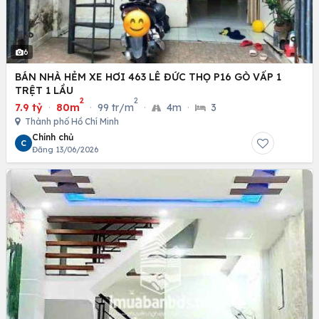
6
BÁN NHÀ HẺM XE HƠI 463 LÊ ĐỨC THỌ P16 GÒ VẤP 1
TRỆT 1 LẦU
2
2
7.9 tỷ
·
80m
·
99 tr/m
·
4m
·
3
Thành phố Hồ Chí Minh
Chính chủ
C
Đăng 13/06/2026