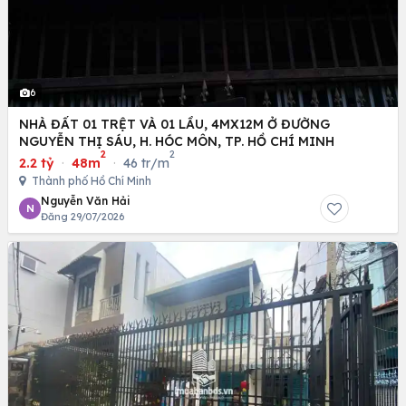
6
NHÀ ĐẤT 01 TRỆT VÀ 01 LẦU, 4MX12M Ở ĐƯỜNG
NGUYỄN THỊ SÁU, H. HÓC MÔN, TP. HỒ CHÍ MINH
2
2
2.2 tỷ
·
48m
·
46 tr/m
Thành phố Hồ Chí Minh
Nguyễn Văn Hải
N
Đăng 29/07/2026