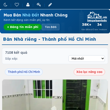
Mua Bán
Nhà Đất
Nhanh Chóng
Kênh bất động sản miễn phí, uy tín
38K+
34
+ Đăng tin miễn phí
Tìm BĐS
TIN ĐĂNG
TỈNH THÀNH
Bán Nhà riêng - Thành phố Hồ Chí Minh
7108 kết quả
Sắp xếp:
Thành phố Hồ Chí Minh
Xóa lọc nâng cao