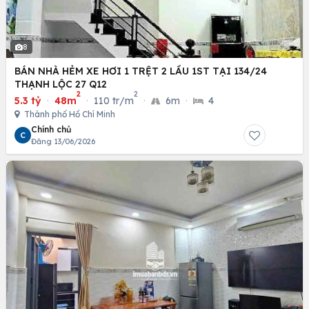
8
BÁN NHÀ HẺM XE HƠI 1 TRỆT 2 LẦU 1ST TẠI 134/24
THẠNH LỘC 27 Q12
2
2
5.3 tỷ
·
48m
·
110 tr/m
·
6m
·
4
Thành phố Hồ Chí Minh
Chính chủ
C
Đăng 13/06/2026