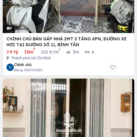
8
CHÍNH CHỦ BÁN GẤP NHÀ 2MT 3 TẦNG 6PN, ĐƯỜNG XE
HƠI TẠI ĐƯỜNG SỐ 11, BÌNH TÂN
2
2
7.9 tỷ
·
72m
·
110 tr/m
·
5m
·
6
Thành phố Hồ Chí Minh
Chính chủ
C
Đăng 09/07/2026