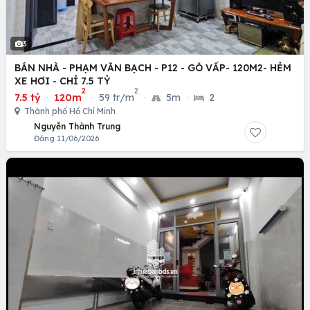
3
BÁN NHÀ - PHẠM VĂN BẠCH - P12 - GÒ VẤP- 120M2- HẺM
XE HƠI - CHỈ 7.5 TỶ
2
2
7.5 tỷ
·
120m
·
59 tr/m
·
5m
·
2
Thành phố Hồ Chí Minh
Nguyễn Thành Trung
Đăng 11/06/2026