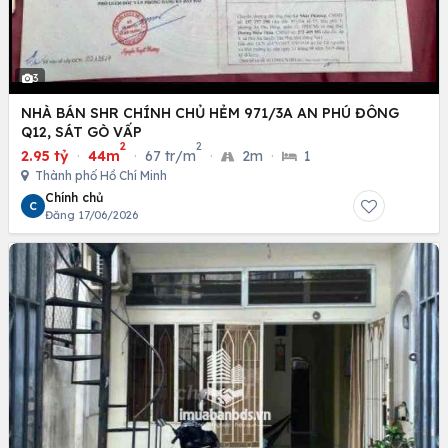
3
NHÀ BÁN SHR CHÍNH CHỦ HẺM 971/3A AN PHÚ ĐÔNG
Q12, SÁT GÒ VẤP
2
2
2.95 tỷ
·
44m
·
67 tr/m
·
2m
·
1
Thành phố Hồ Chí Minh
Chính chủ
C
Đăng 17/06/2026