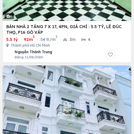
4
BÁN NHÀ 2 TẦNG 7 X 17, 4PN, GIÁ CHỈ : 5.5 TỶ, LÊ ĐÚC
THỌ, P16 GÒ VẤP
2
2
5.5 tỷ
·
92m
·
54 tr/m
·
3m
·
4
Thành phố Hồ Chí Minh
Nguyễn Thành Trung
Đăng 11/06/2026