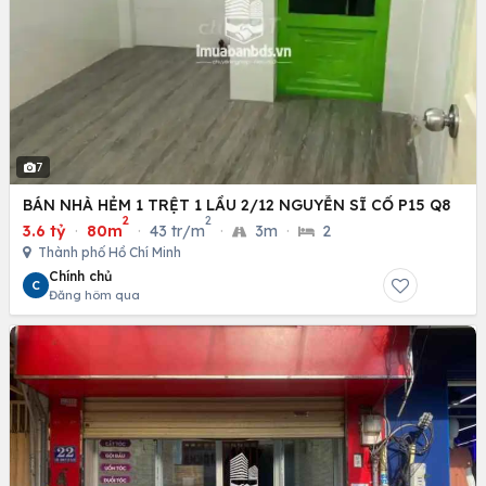
7
BÁN NHÀ HẺM 1 TRỆT 1 LẦU 2/12 NGUYỄN SĨ CỐ P15 Q8
2
2
3.6 tỷ
·
80m
·
43 tr/m
·
3m
·
2
Thành phố Hồ Chí Minh
Chính chủ
C
Đăng hôm qua