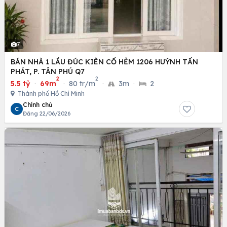
7
BÁN NHÀ 1 LẦU ĐÚC KIÊN CỐ HẺM 1206 HUỲNH TẤN
PHÁT, P. TÂN PHÚ Q7
2
2
5.5 tỷ
·
69m
·
80 tr/m
·
3m
·
2
Thành phố Hồ Chí Minh
Chính chủ
C
Đăng 22/06/2026