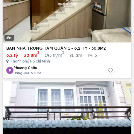
4
BÁN NHÀ TRUNG TÂM QUẬN 1 - 6,2 TỶ - 30,8M2
2
2
6.2 tỷ
·
30.8m
·
195 tr/m
·
2m
·
3
Thành phố Hồ Chí Minh
Phương Châu
P
Đăng 30/07/2026