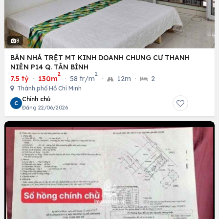
8
BÁN NHÀ TRỆT MT KINH DOANH CHUNG CƯ THANH
NIÊN P14 Q. TÂN BÌNH
2
2
7.5 tỷ
·
130m
·
58 tr/m
·
12m
·
2
Thành phố Hồ Chí Minh
Chính chủ
C
Đăng 22/06/2026