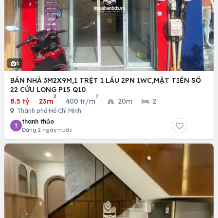
6
BÁN NHÀ 3M2X9M,1 TRỆT 1 LẦU 2PN 1WC,MẶT TIỀN SỐ
22 CỬU LONG P15 Q10
2
2
8.5 tỷ
·
23m
·
400 tr/m
·
20m
·
2
Thành phố Hồ Chí Minh
thanh thảo
T
Đăng 2 ngày trước