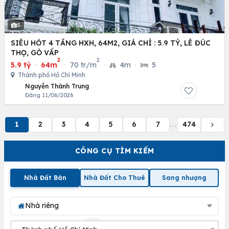
5
SIÊU HÓT 4 TẦNG HXH, 64M2, GIÁ CHỈ : 5.9 TỶ, LÊ ĐÚC
THỌ, GÒ VẤP
2
2
5.9 tỷ
·
64m
·
70 tr/m
·
4m
·
5
Thành phố Hồ Chí Minh
Nguyễn Thành Trung
Đăng 11/06/2026
1
2
3
4
5
6
7
474
...
CÔNG CỤ TÌM KIẾM
Nhà Đất Bán
Nhà Đất Cho Thuê
Sang nhượng
Nhà riêng