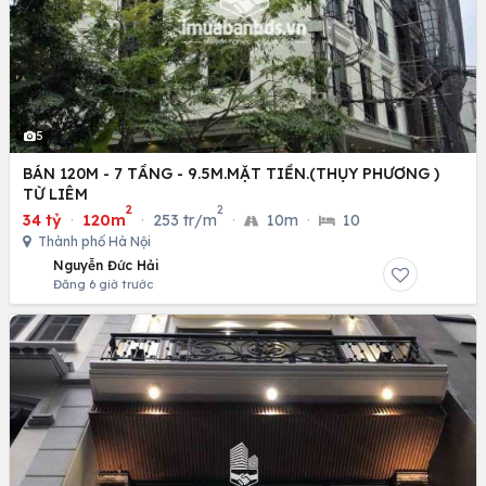
5
BÁN 120M - 7 TẦNG - 9.5M.MẶT TIỀN.(THỤY PHƯƠNG )
TỪ LIÊM
2
2
34 tỷ
·
120m
·
253 tr/m
·
10m
·
10
Thành phố Hà Nội
Nguyễn Đức Hải
Đăng 6 giờ trước