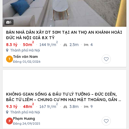
5
BÁN NHÀ DÂN XÂY DT 50M TẠI AN THỌ AN KHÁNH HOÀI
ĐỨC HÀ NỘI GIÁ 8.X TỶ
2
2
8.3 tỷ
·
50m
·
144 tr/m
·
2.5m
·
4
Thành phố Hà Nội
Trần văn Nam
T
Đăng 01/02/2026
KHÔNG GIAN SỐNG & ĐẦU TƯ LÝ TƯỞNG – ĐỨC DIỄN,
BẮC TỪ LIÊM – CHUNG CƯ MN HAI MẶT THOÁNG, GẦN Ô
2
2
TÔ
9.3 tỷ
·
48m
·
167 tr/m
·
3.8m
·
9
Thành phố Hà Nội
Phạm Hương
P
Đăng 24/09/2025