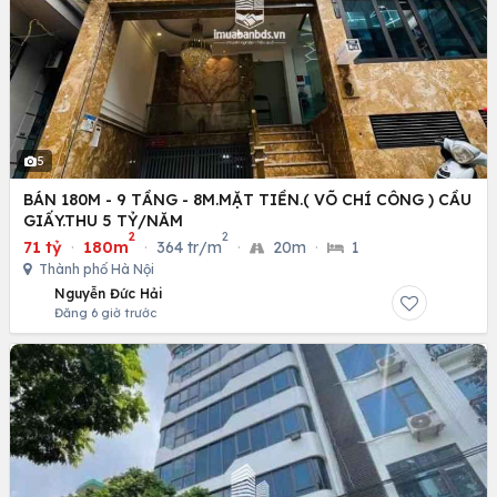
5
BÁN 180M - 9 TẦNG - 8M.MẶT TIỀN.( VÕ CHÍ CÔNG ) CẦU
GIẤY.THU 5 TỶ/NĂM
2
2
71 tỷ
·
180m
·
364 tr/m
·
20m
·
1
Thành phố Hà Nội
Nguyễn Đức Hải
Đăng 6 giờ trước