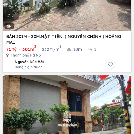
2
BÁN 301M - 20M.MẶT TIỀN. ( NGUYỄN CHÍNH ) HOÀNG
MAI
2
2
71 tỷ
·
301m
·
232 tr/m
·
10m
·
1
Thành phố Hà Nội
Nguyễn Đức Hải
Đăng 6 giờ trước