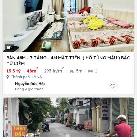
5
BÁN 48M - 7 TẦNG - 4M.MẶT TIỀN. ( HỒ TÙNG MẬU ) BẮC
TỪ LIÊM
2
2
15.5 tỷ
·
48m
·
293 tr/m
·
5m
·
1
Thành phố Hà Nội
Nguyễn Đức Hải
Đăng 6 giờ trước