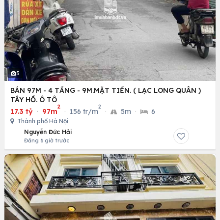
5
BÁN 97M - 4 TẦNG - 9M.MẶT TIỀN. ( LẠC LONG QUÂN )
TÂY HỒ. Ô TÔ
2
2
17.3 tỷ
·
97m
·
156 tr/m
·
5m
·
6
Thành phố Hà Nội
Nguyễn Đức Hải
Đăng 6 giờ trước