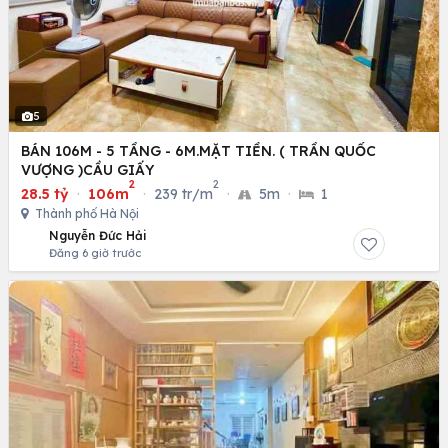
5
BÁN 106M - 5 TẦNG - 6M.MẶT TIỀN. ( TRẦN QUỐC
VƯỢNG )CẦU GIẤY
2
2
28.5 tỷ
·
106m
·
239 tr/m
·
5m
·
1
Thành phố Hà Nội
Nguyễn Đức Hải
Đăng 6 giờ trước