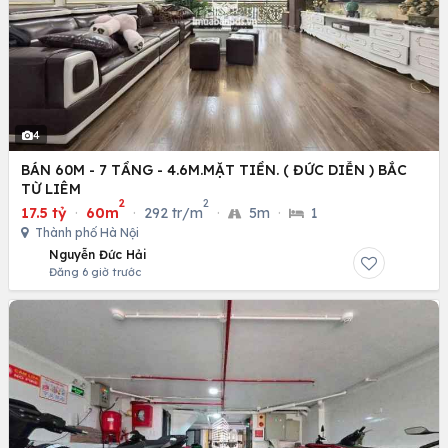
4
BÁN 60M - 7 TẦNG - 4.6M.MẶT TIỀN. ( ĐỨC DIỄN ) BẮC
TỪ LIÊM
2
2
17.5 tỷ
·
60m
·
292 tr/m
·
5m
·
1
Thành phố Hà Nội
Nguyễn Đức Hải
Đăng 6 giờ trước