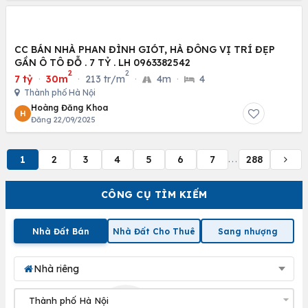
CC BÁN NHÀ PHAN ĐÌNH GIÓT, HÀ ĐÔNG VỊ TRÍ ĐẸP
GẦN Ô TÔ ĐỖ . 7 TỶ . LH 0963382542
2
2
7 tỷ
·
30m
·
213 tr/m
·
4m
·
4
Thành phố Hà Nội
Hoàng Đăng Khoa
H
Đăng 22/09/2025
1
2
3
4
5
6
7
288
...
CÔNG CỤ TÌM KIẾM
Nhà Đất Bán
Nhà Đất Cho Thuê
Sang nhượng
Nhà riêng