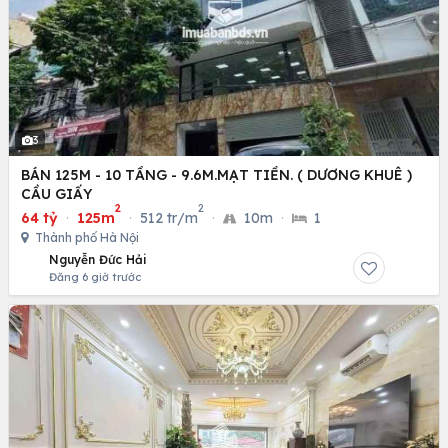
3
BÁN 125M - 10 TẦNG - 9.6M.MẠT TIỀN. ( DƯƠNG KHUÊ )
CẦU GIẤY
2
2
64 tỷ
·
125m
·
512 tr/m
·
10m
·
1
Thành phố Hà Nội
Nguyễn Đức Hải
Đăng 6 giờ trước