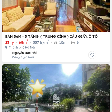
BÁN 56M - 5 TẦNG. ( TRUNG KÍNH ) CẦU GIẤY. Ô TÔ
2
2
23 tỷ
·
68m
·
357 tr/m
·
10m
·
6
Thành phố Hà Nội
Nguyễn Đức Hải
Đăng 6 giờ trước