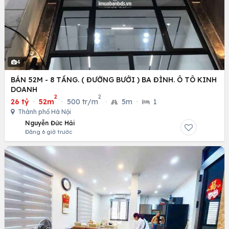
4
BÁN 52M - 8 TẦNG. ( ĐƯỜNG BƯỞI ) BA ĐÌNH. Ô TÔ KINH
DOANH
2
2
26 tỷ
·
52m
·
500 tr/m
·
5m
·
1
Thành phố Hà Nội
Nguyễn Đức Hải
Đăng 6 giờ trước