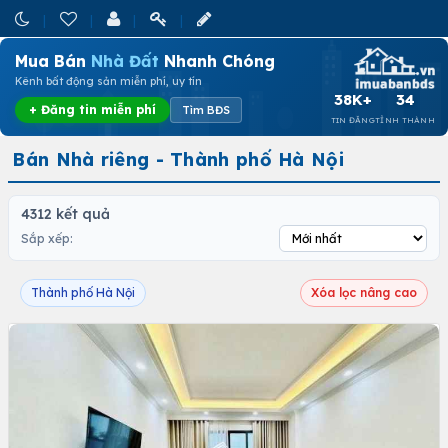
Mua Bán
Nhà Đất
Nhanh Chóng
Kênh bất động sản miễn phí, uy tín
38K+
34
+ Đăng tin miễn phí
Tìm BĐS
TIN ĐĂNG
TỈNH THÀNH
Bán Nhà riêng - Thành phố Hà Nội
4312 kết quả
Sắp xếp:
Thành phố Hà Nội
Xóa lọc nâng cao