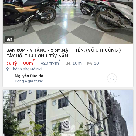
5
BÁN 80M - 9 TẦNG - 5.5M.MẶT TIỀN. (VÕ CHÍ CÔNG )
TÂY HỒ. THU HƠN 1 TỶ/ NĂM
2
2
36 tỷ
·
80m
·
420 tr/m
·
10m
·
10
Thành phố Hà Nội
Nguyễn Đức Hải
Đăng 6 giờ trước