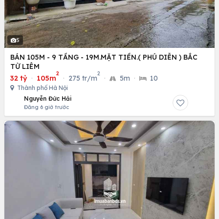
5
BÁN 105M - 9 TẦNG - 19M.MẶT TIỀN.( PHÚ DIỄN ) BẮC
TỪ LIÊM
2
2
32 tỷ
·
105m
·
275 tr/m
·
5m
·
10
Thành phố Hà Nội
Nguyễn Đức Hải
Đăng 6 giờ trước