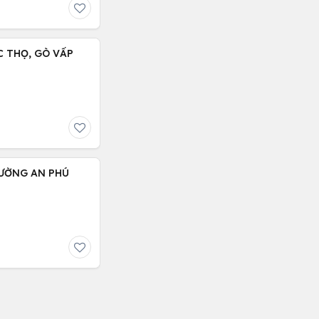
 CHỈ : 5.9 TỶ, LÊ ĐÚC THỌ, GÒ VẤP
HƯỜNG AN PHÚ