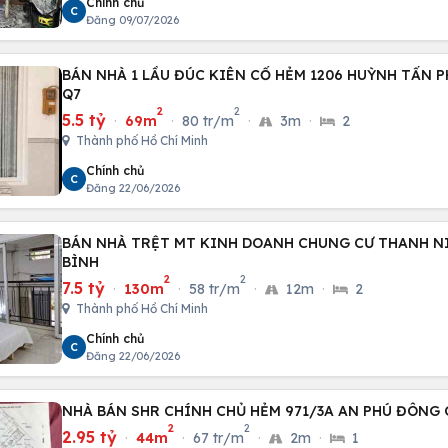
Chính chủ
C
Đăng 09/07/2026
BÁN NHÀ 1 LẦU ĐÚC KIÊN CỐ HẺM 1206 HUỲNH TẤN PH
Q7
2
2
5.5 tỷ
·
69m
·
80 tr/m
·
3m
·
2
Thành phố Hồ Chí Minh
Chính chủ
C
Đăng 22/06/2026
BÁN NHÀ TRỆT MT KINH DOANH CHUNG CƯ THANH NI
BÌNH
2
2
7.5 tỷ
·
130m
·
58 tr/m
·
12m
·
2
Thành phố Hồ Chí Minh
Chính chủ
C
Đăng 22/06/2026
NHÀ BÁN SHR CHÍNH CHỦ HẺM 971/3A AN PHÚ ĐÔNG Q
2
2
2.95 tỷ
·
44m
·
67 tr/m
·
2m
·
1