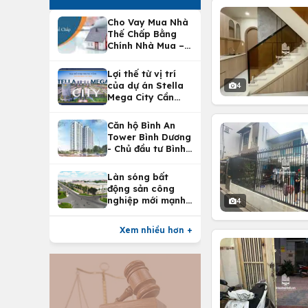
Cho Vay Mua Nhà
Thế Chấp Bằng
Chính Nhà Mua –
Lợi Ích Vay Mua
Nhà Tại
Lợi thế từ vị trí
Vietcombank
của dự án Stella
4
Mega City Cần
Thơ
Căn hộ Bình An
Tower Bình Dương
- Chủ đầu tư Bình
An Land
Làn sóng bất
động sản công
nghiệp mới mạnh
4
nhất 25 năm
Xem nhiều hơn +