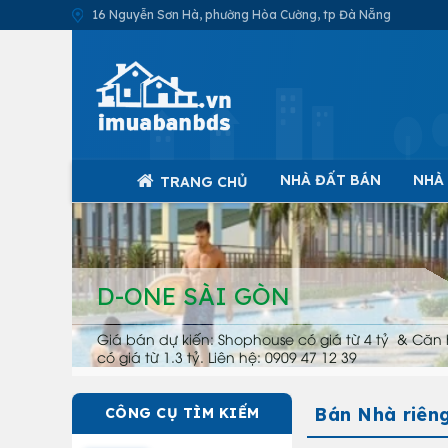
16 Nguyễn Sơn Hà, phường Hòa Cường, tp Đà Nẵng
NHÀ ĐẤT BÁN
NHÀ
TRANG CHỦ
D-ONE SÀI GÒN
Giá bán dự kiến: Shophouse có giá từ 4 tỷ & Căn 
có giá từ 1.3 tỷ. Liên hệ: 0909 47 12 39
Bán Nhà riêng
CÔNG CỤ TÌM KIẾM