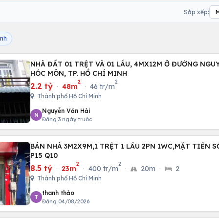
Sắp xếp:
inh
NHÀ ĐẤT 01 TRỆT VÀ 01 LẦU, 4MX12M Ở ĐƯỜNG NGUYỄN THỊ SÁU, H.
HÓC MÔN, TP. HỒ CHÍ MINH
2
2
2.2 tỷ
·
48m
·
46 tr/m
Thành phố Hồ Chí Minh
Nguyễn Văn Hải
N
Đăng 3 ngày trước
BÁN NHÀ 3M2X9M,1 TRỆT 1 LẦU 2PN 1WC,MẶT TIỀN S
P15 Q10
2
2
8.5 tỷ
·
23m
·
400 tr/m
·
20m
·
2
Thành phố Hồ Chí Minh
thanh thảo
T
Đăng 04/08/2026