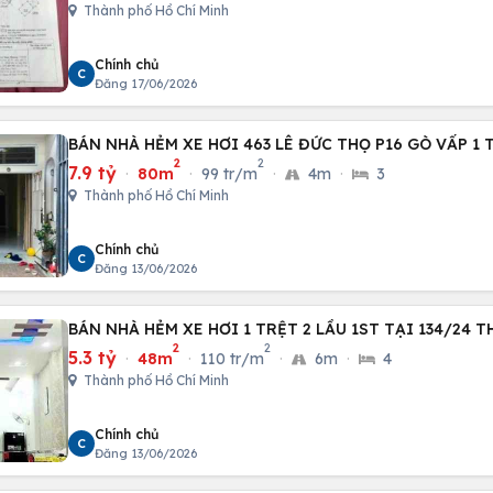
Thành phố Hồ Chí Minh
Chính chủ
C
Đăng 17/06/2026
BÁN NHÀ HẺM XE HƠI 463 LÊ ĐỨC THỌ P16 GÒ VẤP 1 
2
2
7.9 tỷ
·
80m
·
99 tr/m
·
4m
·
3
Thành phố Hồ Chí Minh
Chính chủ
C
Đăng 13/06/2026
BÁN NHÀ HẺM XE HƠI 1 TRỆT 2 LẦU 1ST TẠI 134/24 T
2
2
5.3 tỷ
·
48m
·
110 tr/m
·
6m
·
4
Thành phố Hồ Chí Minh
Chính chủ
C
Đăng 13/06/2026