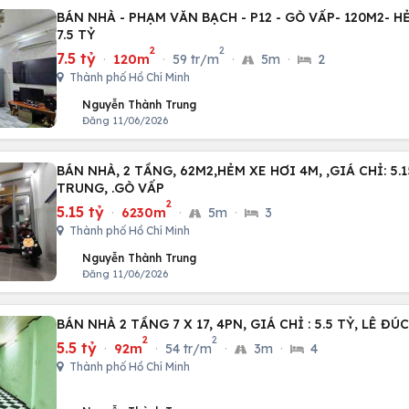
BÁN NHÀ - PHẠM VĂN BẠCH - P12 - GÒ VẤP- 120M2- HẺ
7.5 TỶ
2
2
7.5 tỷ
·
120m
·
59 tr/m
·
5m
·
2
Thành phố Hồ Chí Minh
Nguyễn Thành Trung
Đăng 11/06/2026
BÁN NHÀ, 2 TẦNG, 62M2,HẺM XE HƠI 4M, ,GIÁ CHỈ: 5
TRUNG, .GÒ VẤP
2
5.15 tỷ
·
6230m
·
5m
·
3
Thành phố Hồ Chí Minh
Nguyễn Thành Trung
Đăng 11/06/2026
BÁN NHÀ 2 TẦNG 7 X 17, 4PN, GIÁ CHỈ : 5.5 TỶ, LÊ ĐÚ
2
2
5.5 tỷ
·
92m
·
54 tr/m
·
3m
·
4
Thành phố Hồ Chí Minh