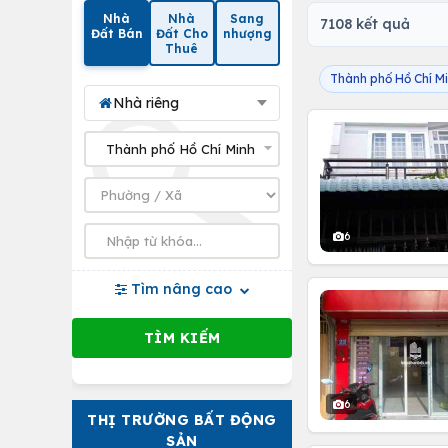
Nhà
Nhà
Sang
7108 kết quả
Đất Bán
Đất Cho
nhượng
Thuê
Thành phố Hồ Chí M
Nhà riêng
6
Tìm nâng cao
6
THỊ TRƯỜNG BẤT ĐỘNG
SẢN