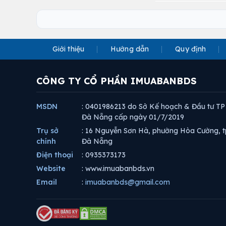
Giới thiệu
Hướng dẫn
Quy định
CÔNG TY CỔ PHẦN IMUABANBDS
MSDN
: 0401986213 do Sở Kế hoạch & Đầu tư TP
Đà Nẵng cấp ngày 01/7/2019
Trụ sở
: 16 Nguyễn Sơn Hà, phường Hòa Cường, t
chính
Đà Nẵng
Điện thoại
: 0935373173
Website
: www.imuabanbds.vn
Email
:
imuabanbds@gmail.com