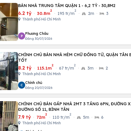
BÁN NHÀ TRUNG TÂM QUẬN 1 - 6,2 TỶ - 30,8M2
2
2
6.2 tỷ
·
30.8m
·
195 tr/m
·
2m
·
3
Thành phố Hồ Chí Minh
Phương Châu
P
Đăng 30/07/2026
CHÍNH CHỦ BÁN NHÀ HẺM CHỮ ĐỒNG TỬ, QUẬN TÂN B
TỐT
2
2
8.2 tỷ
·
115.1m
·
67 tr/m
·
3m
·
2
Thành phố Hồ Chí Minh
Chính chủ
C
Đăng 20/07/2026
CHÍNH CHỦ BÁN GẤP NHÀ 2MT 3 TẦNG 6PN, ĐƯỜNG X
ĐƯỜNG SỐ 11, BÌNH TÂN
2
2
7.9 tỷ
·
72m
·
110 tr/m
·
5m
·
6
Thành phố Hồ Chí Minh