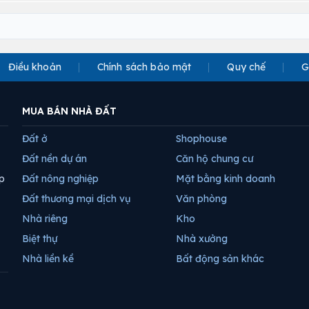
Điều khoản
Chính sách bảo mật
Quy chế
G
MUA BÁN NHÀ ĐẤT
Đất ở
Shophouse
Đất nền dự án
Căn hộ chung cư
p
Đất nông nghiệp
Mặt bằng kinh doanh
Đất thương mại dịch vụ
Văn phòng
Nhà riêng
Kho
Biệt thự
Nhà xưởng
Nhà liền kề
Bất động sản khác