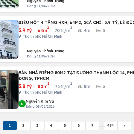
Nguyễn Thành Trung
Đăng 11/06/2026
SIÊU HÓT 4 TẦNG HXH, 64M2, GIÁ
2
2
5.9 tỷ
·
64m
·
70 tr/m
·
4m
·
5
Thành phố Hồ Chí Minh
Nguyễn Thành Trung
Đăng 11/06/2026
BÁN NHÀ RIÊNG 80M2 TẠI ĐƯỜNG THẠNH LỘC 14, P
ĐÔNG, TPHCM
2
2
5.8 tỷ
·
80m
·
73 tr/m
·
8m
·
3
Thành phố Hồ Chí Minh
Nguyễn Kim Vũ
N
Đăng 08/06/2026
1
2
3
4
5
6
7
...
474