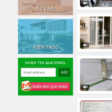
8
TƯ VẤN
7
KIẾN TRÚC
NHẬN TIN QUA EMAIL
8