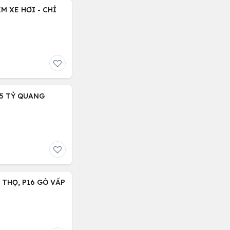
M XE HƠI - CHỈ
.15 TỶ QUANG
C THỌ, P16 GÒ VẤP