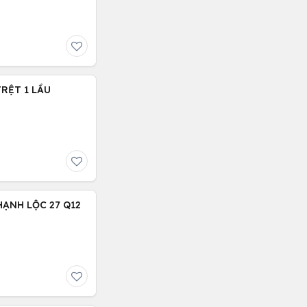
TRỆT 1 LẦU
HẠNH LỘC 27 Q12