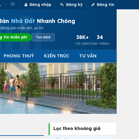
Đăng nhập
Đăng ký
Đăng tin
Bán
Nhà Đất
Nhanh Chóng
động sản miễn phí, uy tín
38K+
34
g tin miễn phí
Tìm BĐS
TIN ĐĂNG
TỈNH THÀNH
PHONG THUỶ
KIẾN TRÚC
TƯ VẤN
Lọc theo khoảng giá