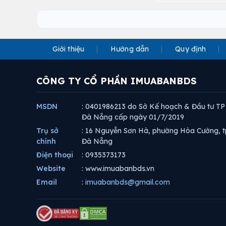
Giới thiệu
Hướng dẫn
Quy định
CÔNG TY CỔ PHẦN IMUABANBDS
MSDN
: 0401986213 do Sở Kế hoạch & Đầu tư TP
Đà Nẵng cấp ngày 01/7/2019
Trụ sở
: 16 Nguyễn Sơn Hà, phường Hòa Cường, t
chính
Đà Nẵng
Điện thoại
: 0935373173
Website
: www.imuabanbds.vn
Email
:
imuabanbds@gmail.com