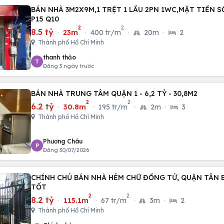
BÁN NHÀ 3M2X9M,1 TRỆT 1 LẦU 2PN 1WC,MẶT TIỀN S
P15 Q10
2
2
8.5 tỷ
·
23m
·
400 tr/m
·
20m
·
2
Thành phố Hồ Chí Minh
thanh thảo
T
Đăng 3 ngày trước
BÁN NHÀ TRUNG TÂM QUẬN 1 - 6,2 TỶ - 30,8M2
2
2
6.2 tỷ
·
30.8m
·
195 tr/m
·
2m
·
3
Thành phố Hồ Chí Minh
Phương Châu
P
Đăng 30/07/2026
CHÍNH CHỦ BÁN NHÀ HẺM CHỮ ĐỒNG TỬ, QUẬN TÂN B
TỐT
2
2
8.2 tỷ
·
115.1m
·
67 tr/m
·
3m
·
2
Thành phố Hồ Chí Minh