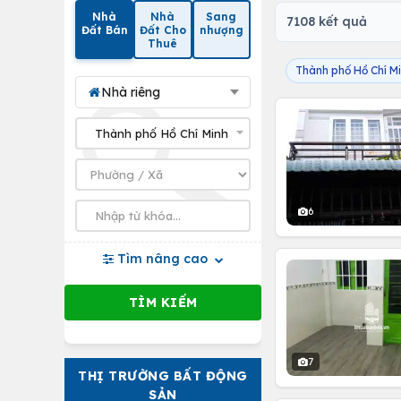
Nhà
Nhà
Sang
7108 kết quả
Đất Bán
Đất Cho
nhượng
Thuê
Thành phố Hồ Chí M
Nhà riêng
6
Tìm nâng cao
7
THỊ TRƯỜNG BẤT ĐỘNG
SẢN