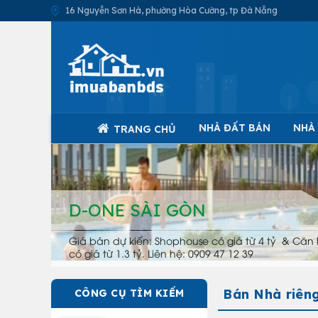
16 Nguyễn Sơn Hà, phường Hòa Cường, tp Đà Nẵng
NHÀ ĐẤT BÁN
NHÀ
TRANG CHỦ
D-ONE SÀI GÒN
Giá bán dự kiến: Shophouse có giá từ 4 tỷ & Căn 
có giá từ 1.3 tỷ. Liên hệ: 0909 47 12 39
Bán Nhà riêng
CÔNG CỤ TÌM KIẾM