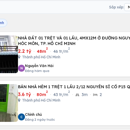
Sắp xếp:
inh
NHÀ ĐẤT 01 TRỆT VÀ 01 LẦU, 4MX12M Ở ĐƯỜNG NGUYỄN THỊ SÁU, H.
HÓC MÔN, TP. HỒ CHÍ MINH
2
2
2.2 tỷ
·
48m
·
46 tr/m
Thành phố Hồ Chí Minh
Nguyễn Văn Hải
N
Đăng hôm qua
BÁN NHÀ HẺM 1 TRỆT 1 LẦU 2/12 NGUYỄN SĨ CỐ P15 Q
2
2
3.6 tỷ
·
80m
·
43 tr/m
·
3m
·
2
Thành phố Hồ Chí Minh
Chính chủ
C
Đăng 2 ngày trước