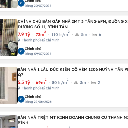
Chính chủ
C
Đăng 20/07/2026
CHÍNH CHỦ BÁN GẤP NHÀ 2MT 3 TẦNG 6PN, ĐƯỜNG X
ĐƯỜNG SỐ 11, BÌNH TÂN
2
2
7.9 tỷ
·
72m
·
110 tr/m
·
5m
·
6
Thành phố Hồ Chí Minh
Chính chủ
C
Đăng 09/07/2026
BÁN NHÀ 1 LẦU ĐÚC KIÊN CỐ HẺM 1206 HUỲNH TẤN PH
Q7
2
2
5.5 tỷ
·
69m
·
80 tr/m
·
3m
·
2
Thành phố Hồ Chí Minh
Chính chủ
C
Đăng 22/06/2026
BÁN NHÀ TRỆT MT KINH DOANH CHUNG CƯ THANH NI
BÌNH
2
2