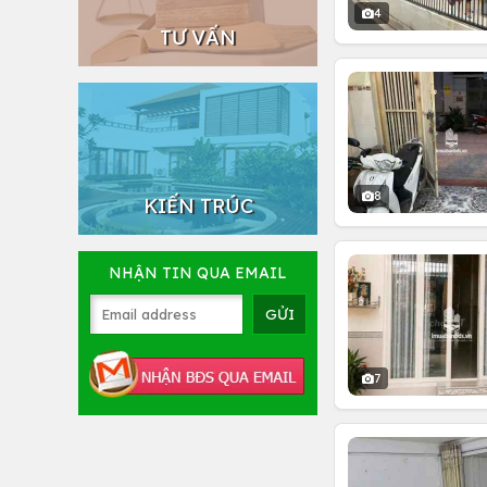
4
TƯ VẤN
8
KIẾN TRÚC
NHẬN TIN QUA EMAIL
7