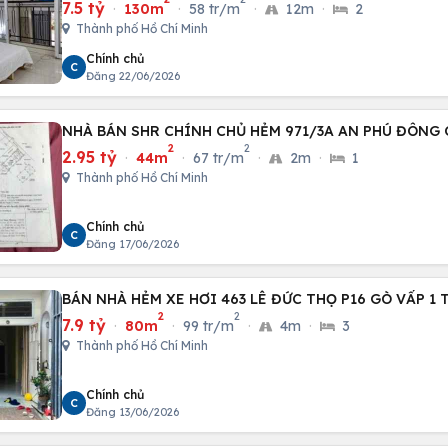
7.5 tỷ
·
130m
·
58 tr/m
·
12m
·
2
Thành phố Hồ Chí Minh
Chính chủ
C
Đăng 22/06/2026
NHÀ BÁN SHR CHÍNH CHỦ HẺM 971/3A AN PHÚ ĐÔNG Q
2
2
2.95 tỷ
·
44m
·
67 tr/m
·
2m
·
1
Thành phố Hồ Chí Minh
Chính chủ
C
Đăng 17/06/2026
BÁN NHÀ HẺM XE HƠI 463 LÊ ĐỨC THỌ P16 GÒ VẤP 1 
2
2
7.9 tỷ
·
80m
·
99 tr/m
·
4m
·
3
Thành phố Hồ Chí Minh
Chính chủ
C
Đăng 13/06/2026