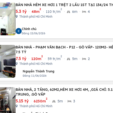
BÁN NHÀ HẺM XE HƠI 1 TRỆT 2 LẦU 1ST TẠI 134/24 T
2
2
5.3 tỷ
·
48m
·
110 tr/m
·
6m
·
4
Thành phố Hồ Chí Minh
Chính chủ
C
Đăng 13/06/2026
BÁN NHÀ - PHẠM VĂN BẠCH - P12 - GÒ VẤP- 120M2- HẺ
7.5 TỶ
2
2
7.5 tỷ
·
120m
·
59 tr/m
·
5m
·
2
Thành phố Hồ Chí Minh
Nguyễn Thành Trung
Đăng 11/06/2026
BÁN NHÀ, 2 TẦNG, 62M2,HẺM XE HƠI 4M, ,GIÁ CHỈ: 5
TRUNG, .GÒ VẤP
2
5.15 tỷ
·
6230m
·
5m
·
3
Thành phố Hồ Chí Minh