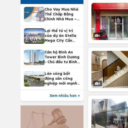
Cho Vay Mua Nhà
Thế Chấp Bằng
Chính Nhà Mua –
Lợi Ích Vay Mua
Nhà Tại
Lợi thế từ vị trí
Vietcombank
của dự án Stella
6
Mega City Cần
Thơ
Căn hộ Bình An
Tower Bình Dương
- Chủ đầu tư Bình
An Land
Làn sóng bất
động sản công
nghiệp mới mạnh
4
nhất 25 năm
Xem nhiều hơn +