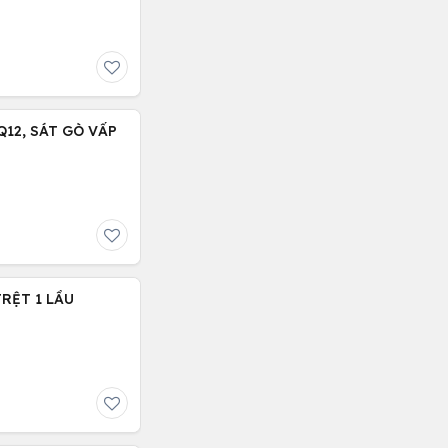
12, SÁT GÒ VẤP
TRỆT 1 LẦU