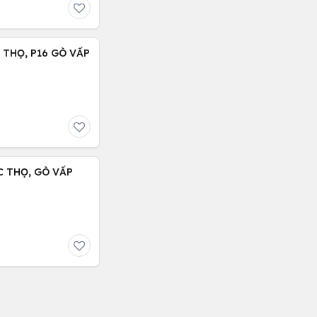
C THỌ, P16 GÒ VẤP
 CHỈ : 5.9 TỶ, LÊ ĐÚC THỌ, GÒ VẤP