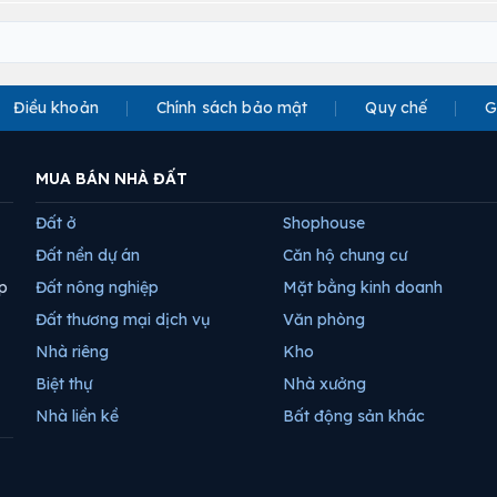
Điều khoản
Chính sách bảo mật
Quy chế
G
MUA BÁN NHÀ ĐẤT
Đất ở
Shophouse
Đất nền dự án
Căn hộ chung cư
p
Đất nông nghiệp
Mặt bằng kinh doanh
Đất thương mại dịch vụ
Văn phòng
Nhà riêng
Kho
Biệt thự
Nhà xưởng
Nhà liền kề
Bất động sản khác