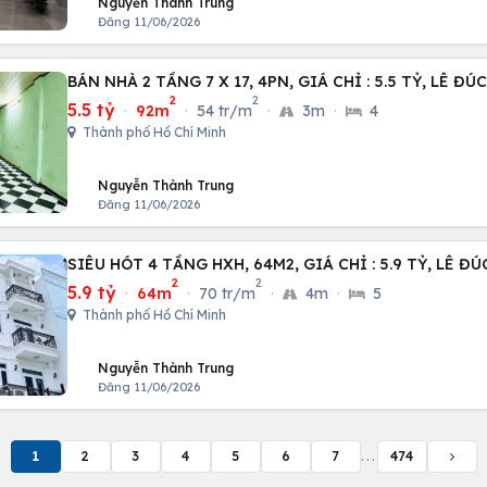
Nguyễn Thành Trung
Đăng 11/06/2026
BÁN NHÀ 2 TẦNG 7 X 17, 4PN, GIÁ CHỈ : 5.5 TỶ, LÊ ĐÚ
2
2
5.5 tỷ
·
92m
·
54 tr/m
·
3m
·
4
Thành phố Hồ Chí Minh
Nguyễn Thành Trung
Đăng 11/06/2026
SIÊU HÓT 4 TẦNG HXH, 64M2, GIÁ
2
2
5.9 tỷ
·
64m
·
70 tr/m
·
4m
·
5
Thành phố Hồ Chí Minh
Nguyễn Thành Trung
Đăng 11/06/2026
1
2
3
4
5
6
7
...
474