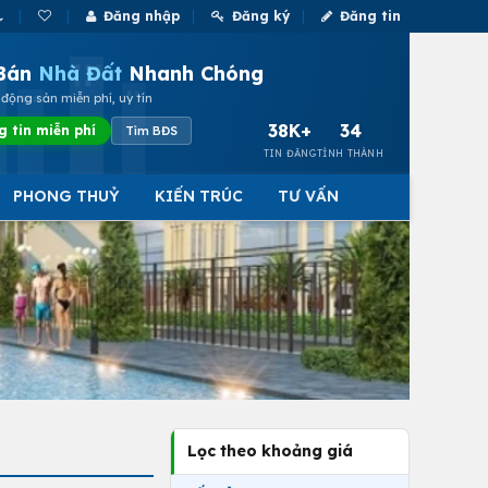
Đăng nhập
Đăng ký
Đăng tin
Bán
Nhà Đất
Nhanh Chóng
động sản miễn phí, uy tín
38K+
34
g tin miễn phí
Tìm BĐS
TIN ĐĂNG
TỈNH THÀNH
PHONG THUỶ
KIẾN TRÚC
TƯ VẤN
Lọc theo khoảng giá