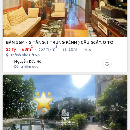
BÁN 56M - 5 TẦNG. ( TRUNG KÍNH ) CẦU GIẤY. Ô TÔ
2
2
23 tỷ
·
68m
·
357 tr/m
·
10m
·
6
Thành phố Hà Nội
Nguyễn Đức Hải
Đăng hôm qua