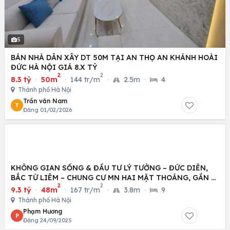
5
BÁN NHÀ DÂN XÂY DT 50M TẠI AN THỌ AN KHÁNH HOÀI
ĐỨC HÀ NỘI GIÁ 8.X TỶ
2
2
8.3 tỷ
·
50m
·
144 tr/m
·
2.5m
·
4
Thành phố Hà Nội
Trần văn Nam
T
Đăng 01/02/2026
KHÔNG GIAN SỐNG & ĐẦU TƯ LÝ TƯỞNG – ĐỨC DIỄN,
BẮC TỪ LIÊM – CHUNG CƯ MN HAI MẶT THOÁNG, GẦN Ô
2
2
TÔ
9.3 tỷ
·
48m
·
167 tr/m
·
3.8m
·
9
Thành phố Hà Nội
Phạm Hương
P
Đăng 24/09/2025