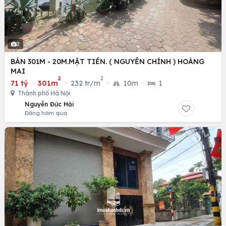
2
BÁN 301M - 20M.MẶT TIỀN. ( NGUYỄN CHÍNH ) HOÀNG
MAI
2
2
71 tỷ
·
301m
·
232 tr/m
·
10m
·
1
Thành phố Hà Nội
Nguyễn Đức Hải
Đăng hôm qua