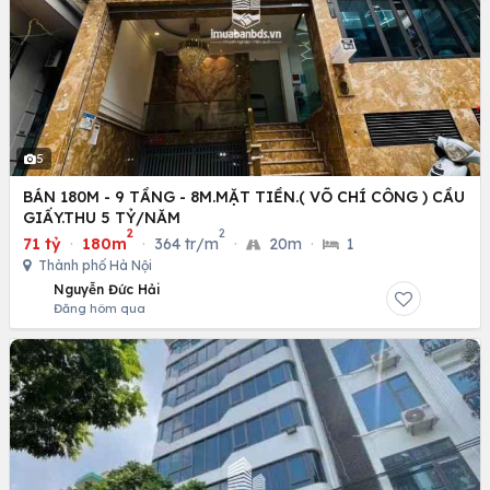
5
BÁN 180M - 9 TẦNG - 8M.MẶT TIỀN.( VÕ CHÍ CÔNG ) CẦU
GIẤY.THU 5 TỶ/NĂM
2
2
71 tỷ
·
180m
·
364 tr/m
·
20m
·
1
Thành phố Hà Nội
Nguyễn Đức Hải
Đăng hôm qua