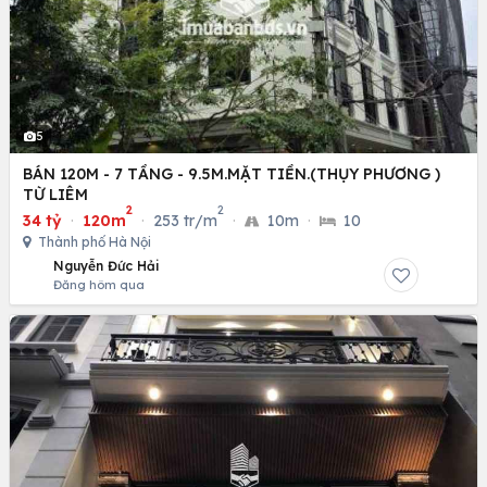
5
BÁN 120M - 7 TẦNG - 9.5M.MẶT TIỀN.(THỤY PHƯƠNG )
TỪ LIÊM
2
2
34 tỷ
·
120m
·
253 tr/m
·
10m
·
10
Thành phố Hà Nội
Nguyễn Đức Hải
Đăng hôm qua