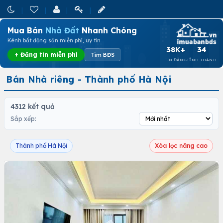
Mua Bán
Nhà Đất
Nhanh Chóng
Kênh bất động sản miễn phí, uy tín
38K+
34
+ Đăng tin miễn phí
Tìm BĐS
TIN ĐĂNG
TỈNH THÀNH
Bán Nhà riêng - Thành phố Hà Nội
4312 kết quả
Sắp xếp:
Thành phố Hà Nội
Xóa lọc nâng cao