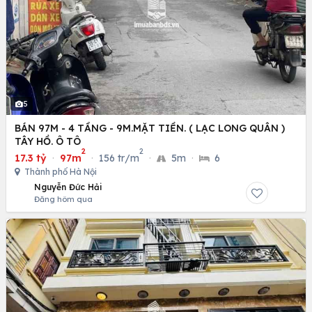
5
BÁN 97M - 4 TẦNG - 9M.MẶT TIỀN. ( LẠC LONG QUÂN )
TÂY HỒ. Ô TÔ
2
2
17.3 tỷ
·
97m
·
156 tr/m
·
5m
·
6
Thành phố Hà Nội
Nguyễn Đức Hải
Đăng hôm qua