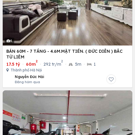
4
BÁN 60M - 7 TẦNG - 4.6M.MẶT TIỀN. ( ĐỨC DIỄN ) BẮC
TỪ LIÊM
2
2
17.5 tỷ
·
60m
·
292 tr/m
·
5m
·
1
Thành phố Hà Nội
Nguyễn Đức Hải
Đăng hôm qua