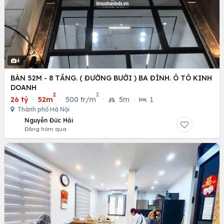
4
BÁN 52M - 8 TẦNG. ( ĐƯỜNG BƯỞI ) BA ĐÌNH. Ô TÔ KINH
DOANH
2
2
26 tỷ
·
52m
·
500 tr/m
·
5m
·
1
Thành phố Hà Nội
Nguyễn Đức Hải
Đăng hôm qua