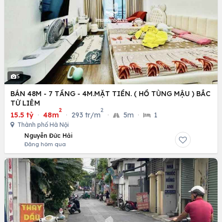
5
BÁN 48M - 7 TẦNG - 4M.MẶT TIỀN. ( HỒ TÙNG MẬU ) BẮC
TỪ LIÊM
2
2
15.5 tỷ
·
48m
·
293 tr/m
·
5m
·
1
Thành phố Hà Nội
Nguyễn Đức Hải
Đăng hôm qua