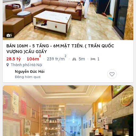
5
BÁN 106M - 5 TẦNG - 6M.MẶT TIỀN. ( TRẦN QUỐC
VƯỢNG )CẦU GIẤY
2
2
28.5 tỷ
·
106m
·
239 tr/m
·
5m
·
1
Thành phố Hà Nội
Nguyễn Đức Hải
Đăng hôm qua