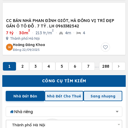
CC BÁN NHÀ PHAN ĐÌNH GIÓT, HÀ ĐÔNG VỊ TRÍ ĐẸP
GẦN Ô TÔ ĐỖ . 7 TỶ . LH 0963382542
2
2
7 tỷ
·
30m
·
213 tr/m
·
4m
·
4
Thành phố Hà Nội
Hoàng Đăng Khoa
H
Đăng 22/09/2025
1
2
3
4
5
6
7
288
...
CÔNG CỤ TÌM KIẾM
Nhà Đất Bán
Nhà Đất Cho Thuê
Sang nhượng
Nhà riêng