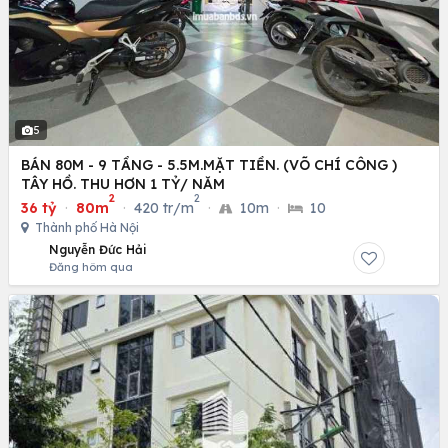
5
BÁN 80M - 9 TẦNG - 5.5M.MẶT TIỀN. (VÕ CHÍ CÔNG )
TÂY HỒ. THU HƠN 1 TỶ/ NĂM
2
2
36 tỷ
·
80m
·
420 tr/m
·
10m
·
10
Thành phố Hà Nội
Nguyễn Đức Hải
Đăng hôm qua