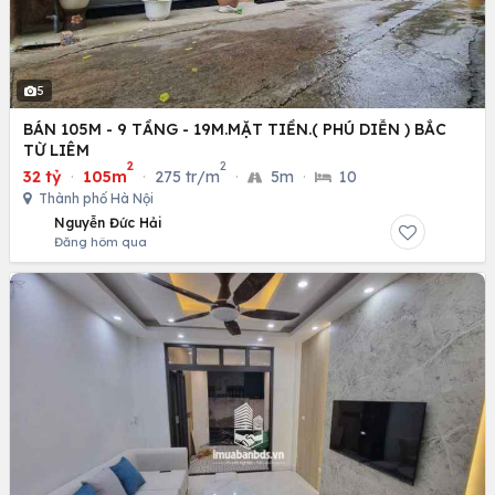
5
BÁN 105M - 9 TẦNG - 19M.MẶT TIỀN.( PHÚ DIỄN ) BẮC
TỪ LIÊM
2
2
32 tỷ
·
105m
·
275 tr/m
·
5m
·
10
Thành phố Hà Nội
Nguyễn Đức Hải
Đăng hôm qua