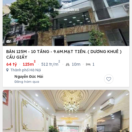
3
BÁN 125M - 10 TẦNG - 9.6M.MẠT TIỀN. ( DƯƠNG KHUÊ )
CẦU GIẤY
2
2
64 tỷ
·
125m
·
512 tr/m
·
10m
·
1
Thành phố Hà Nội
Nguyễn Đức Hải
Đăng hôm qua