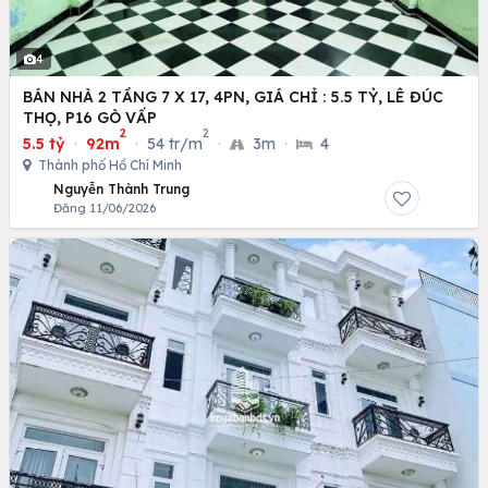
4
BÁN NHÀ 2 TẦNG 7 X 17, 4PN, GIÁ CHỈ : 5.5 TỶ, LÊ ĐÚC
THỌ, P16 GÒ VẤP
2
2
5.5 tỷ
·
92m
·
54 tr/m
·
3m
·
4
Thành phố Hồ Chí Minh
Nguyễn Thành Trung
Đăng 11/06/2026