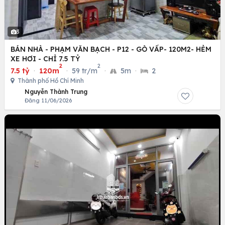
3
BÁN NHÀ - PHẠM VĂN BẠCH - P12 - GÒ VẤP- 120M2- HẺM
XE HƠI - CHỈ 7.5 TỶ
2
2
7.5 tỷ
·
120m
·
59 tr/m
·
5m
·
2
Thành phố Hồ Chí Minh
Nguyễn Thành Trung
Đăng 11/06/2026