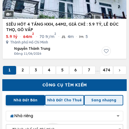
5
SIÊU HÓT 4 TẦNG HXH, 64M2, GIÁ CHỈ : 5.9 TỶ, LÊ ĐÚC
THỌ, GÒ VẤP
2
2
5.9 tỷ
·
64m
·
70 tr/m
·
4m
·
5
Thành phố Hồ Chí Minh
Nguyễn Thành Trung
Đăng 11/06/2026
1
2
3
4
5
6
7
474
...
CÔNG CỤ TÌM KIẾM
Nhà Đất Bán
Nhà Đất Cho Thuê
Sang nhượng
Nhà riêng