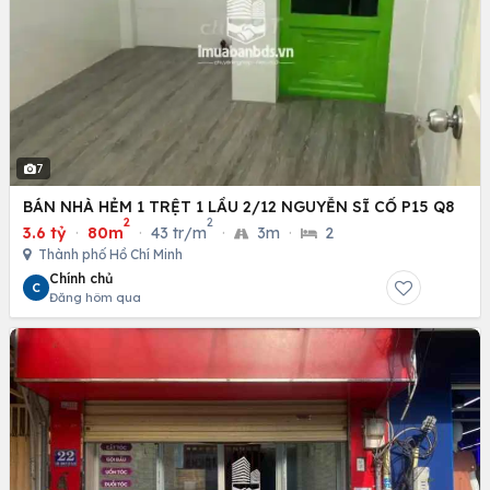
7
BÁN NHÀ HẺM 1 TRỆT 1 LẦU 2/12 NGUYỄN SĨ CỐ P15 Q8
2
2
3.6 tỷ
·
80m
·
43 tr/m
·
3m
·
2
Thành phố Hồ Chí Minh
Chính chủ
C
Đăng hôm qua