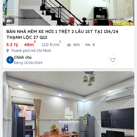
8
BÁN NHÀ HẺM XE HƠI 1 TRỆT 2 LẦU 1ST TẠI 134/24
THẠNH LỘC 27 Q12
2
2
5.3 tỷ
·
48m
·
110 tr/m
·
6m
·
4
Thành phố Hồ Chí Minh
Chính chủ
C
Đăng 13/06/2026