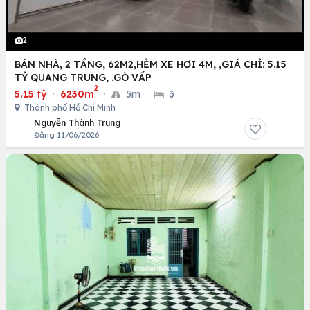
2
BÁN NHÀ, 2 TẦNG, 62M2,HẺM XE HƠI 4M, ,GIÁ CHỈ: 5.15
TỶ QUANG TRUNG, .GÒ VẤP
2
5.15 tỷ
·
6230m
·
5m
·
3
Thành phố Hồ Chí Minh
Nguyễn Thành Trung
Đăng 11/06/2026