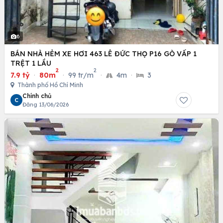
6
BÁN NHÀ HẺM XE HƠI 463 LÊ ĐỨC THỌ P16 GÒ VẤP 1
TRỆT 1 LẦU
2
2
7.9 tỷ
·
80m
·
99 tr/m
·
4m
·
3
Thành phố Hồ Chí Minh
Chính chủ
C
Đăng 13/06/2026