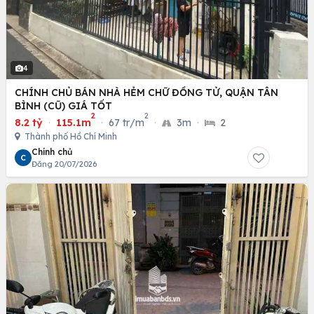
4
CHÍNH CHỦ BÁN NHÀ HẺM CHỮ ĐỒNG TỬ, QUẬN TÂN
BÌNH (CŨ) GIÁ TỐT
2
2
8.2 tỷ
·
115.1m
·
67 tr/m
·
3m
·
2
Thành phố Hồ Chí Minh
Chính chủ
C
Đăng 20/07/2026