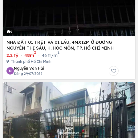
6
NHÀ ĐẤT 01 TRỆT VÀ 01 LẦU, 4MX12M Ở ĐƯỜNG
NGUYỄN THỊ SÁU, H. HÓC MÔN, TP. HỒ CHÍ MINH
2
2
2.2 tỷ
·
48m
·
46 tr/m
Thành phố Hồ Chí Minh
Nguyễn Văn Hải
N
Đăng 29/07/2026