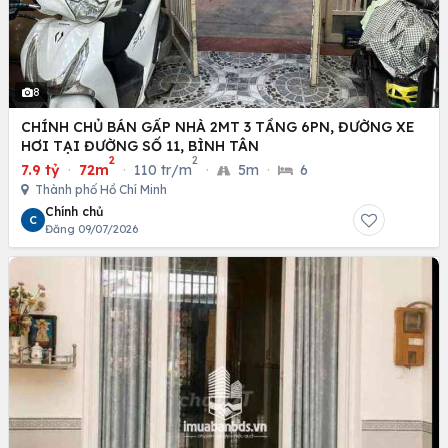
8
CHÍNH CHỦ BÁN GẤP NHÀ 2MT 3 TẦNG 6PN, ĐƯỜNG XE
HƠI TẠI ĐƯỜNG SỐ 11, BÌNH TÂN
2
2
7.9 tỷ
·
72m
·
110 tr/m
·
5m
·
6
Thành phố Hồ Chí Minh
Chính chủ
C
Đăng 09/07/2026