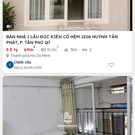
7
BÁN NHÀ 1 LẦU ĐÚC KIÊN CỐ HẺM 1206 HUỲNH TẤN
PHÁT, P. TÂN PHÚ Q7
2
2
5.5 tỷ
·
69m
·
80 tr/m
·
3m
·
2
Thành phố Hồ Chí Minh
Chính chủ
C
Đăng 22/06/2026