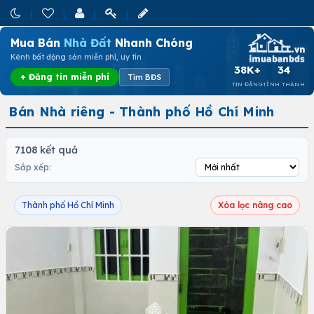
Mua Bán
Nhà Đất
Nhanh Chóng
Kênh bất động sản miễn phí, uy tín
38K+
34
+ Đăng tin miễn phí
Tìm BĐS
TIN ĐĂNG
TỈNH THÀNH
Bán Nhà riêng - Thành phố Hồ Chí Minh
7108 kết quả
Sắp xếp:
Thành phố Hồ Chí Minh
Xóa lọc nâng cao