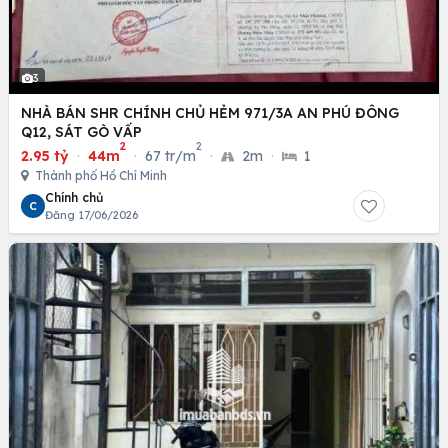
3
NHÀ BÁN SHR CHÍNH CHỦ HẺM 971/3A AN PHÚ ĐÔNG
Q12, SÁT GÒ VẤP
2
2
2.95 tỷ
·
44m
·
67 tr/m
·
2m
·
1
Thành phố Hồ Chí Minh
Chính chủ
C
Đăng 17/06/2026