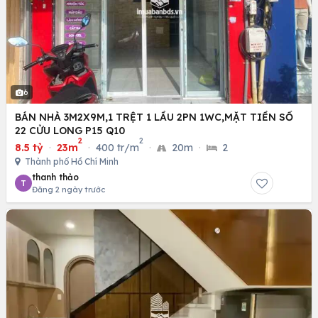
6
BÁN NHÀ 3M2X9M,1 TRỆT 1 LẦU 2PN 1WC,MẶT TIỀN SỐ
22 CỬU LONG P15 Q10
2
2
8.5 tỷ
·
23m
·
400 tr/m
·
20m
·
2
Thành phố Hồ Chí Minh
thanh thảo
T
Đăng 2 ngày trước