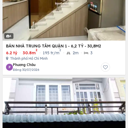
4
BÁN NHÀ TRUNG TÂM QUẬN 1 - 6,2 TỶ - 30,8M2
2
2
6.2 tỷ
·
30.8m
·
195 tr/m
·
2m
·
3
Thành phố Hồ Chí Minh
Phương Châu
P
Đăng 30/07/2026