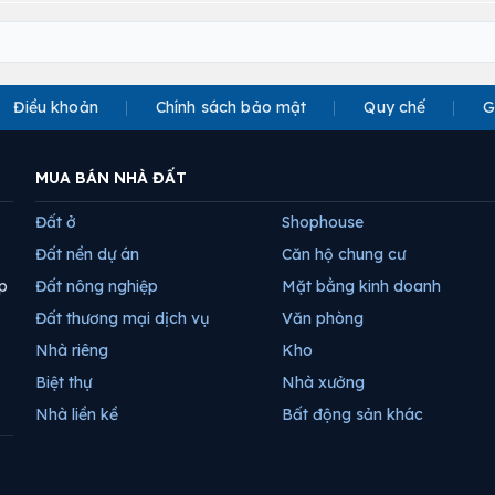
Điều khoản
Chính sách bảo mật
Quy chế
G
MUA BÁN NHÀ ĐẤT
Đất ở
Shophouse
Đất nền dự án
Căn hộ chung cư
p
Đất nông nghiệp
Mặt bằng kinh doanh
Đất thương mại dịch vụ
Văn phòng
Nhà riêng
Kho
Biệt thự
Nhà xưởng
Nhà liền kề
Bất động sản khác