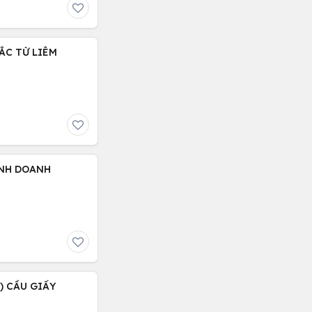
BẮC TỪ LIÊM
KINH DOANH
 ) CẦU GIẤY