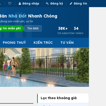
Đăng nhập
Đăng ký
Đăng tin
Bán
Nhà Đất
Nhanh Chóng
động sản miễn phí, uy tín
38K+
34
g tin miễn phí
Tìm BĐS
TIN ĐĂNG
TỈNH THÀNH
PHONG THUỶ
KIẾN TRÚC
TƯ VẤN
Lọc theo khoảng giá