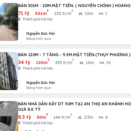
BÁN 301M - 20M.MẶT TIỀN. ( NGUYỄN CHÍNH ) HOÀNG
2
2
71 tỷ
·
301m
·
232 tr/m
·
10m
·
1
Thành phố Hà Nội
Nguyễn Đức Hải
Đăng hôm qua
BÁN 120M - 7 TẦNG - 9.5M.MẶT TIỀN.(THỤY PHƯƠNG )
2
2
34 tỷ
·
120m
·
253 tr/m
·
10m
·
10
Thành phố Hà Nội
Nguyễn Đức Hải
Đăng hôm qua
BÁN NHÀ DÂN XÂY DT 50M TẠI AN THỌ AN KHÁNH HO
GIÁ 8.X TỶ
2
2
8.3 tỷ
·
50m
·
144 tr/m
·
2.5m
·
4
Thành phố Hà Nội