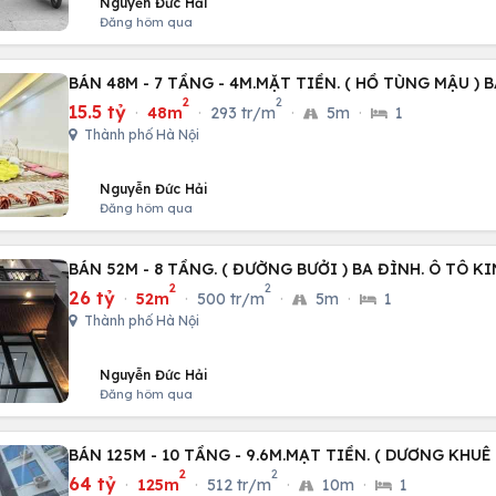
Nguyễn Đức Hải
Đăng hôm qua
BÁN 48M - 7 TẦNG - 4M.MẶT TIỀN. ( HỒ TÙNG MẬU ) 
2
2
15.5 tỷ
·
48m
·
293 tr/m
·
5m
·
1
Thành phố Hà Nội
Nguyễn Đức Hải
Đăng hôm qua
BÁN 52M - 8 TẦNG. ( ĐƯỜNG BƯỞI ) BA ĐÌNH. Ô TÔ 
2
2
26 tỷ
·
52m
·
500 tr/m
·
5m
·
1
Thành phố Hà Nội
Nguyễn Đức Hải
Đăng hôm qua
BÁN 125M - 10 TẦNG - 9.6M.MẠT TIỀN. ( DƯƠNG KHUÊ
2
2
64 tỷ
·
125m
·
512 tr/m
·
10m
·
1