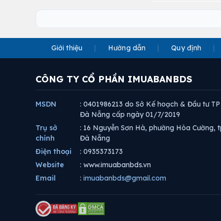
Giới thiệu
Hướng dẫn
Quy định
CÔNG TY CỔ PHẦN IMUABANBDS
MSDN
: 0401986213 do Sở Kế hoạch & Đầu tư TP
Đà Nẵng cấp ngày 01/7/2019
Trụ sở
: 16 Nguyễn Sơn Hà, phường Hòa Cường, t
chính
Đà Nẵng
Điện thoại
: 0935373173
Website
: www.imuabanbds.vn
Email
:
imuabanbds@gmail.com