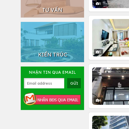
5
TƯ VẤN
5
KIẾN TRÚC
NHẬN TIN QUA EMAIL
4