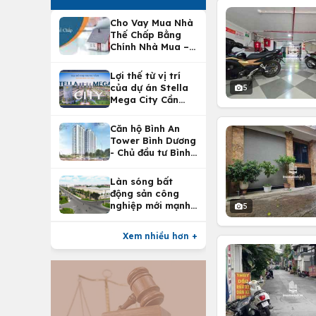
Cho Vay Mua Nhà
Thế Chấp Bằng
Chính Nhà Mua –
Lợi Ích Vay Mua
Nhà Tại
Lợi thế từ vị trí
Vietcombank
của dự án Stella
5
Mega City Cần
Thơ
Căn hộ Bình An
Tower Bình Dương
- Chủ đầu tư Bình
An Land
Làn sóng bất
động sản công
nghiệp mới mạnh
5
nhất 25 năm
Xem nhiều hơn +