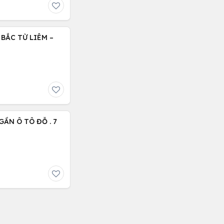
BẮC TỪ LIÊM –
ẦN Ô TÔ ĐỖ . 7