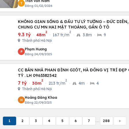
Trần văn Nam
T
Đăng 01/02/2026
KHÔNG GIAN SỐNG & ĐẦU TƯ LÝ TƯỞNG – ĐỨC DIỄN, 
CHUNG CƯ MN HAI MẶT THOÁNG, GẦN Ô TÔ
2
2
9.3 tỷ
·
48m
·
167 tr/m
·
3.8m
·
9
Thành phố Hà Nội
Phạm Hương
P
Đăng 24/09/2025
CC BÁN NHÀ PHAN ĐÌNH GIÓT, HÀ ĐÔNG VỊ TRÍ ĐẸP G
TỶ . LH 0963382542
2
2
7 tỷ
·
30m
·
213 tr/m
·
4m
·
4
Thành phố Hà Nội
Hoàng Đăng Khoa
H
Đăng 22/09/2025
1
2
3
4
5
6
7
...
288