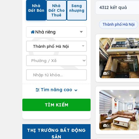
Nhà
Nhà
Sang
4312 kết quả
Đất Bán
Đất Cho
nhượng
Thuê
Thành phố Hà Nội
Nhà riêng
5
Tìm nâng cao
5
THỊ TRƯỜNG BẤT ĐỘNG
SẢN