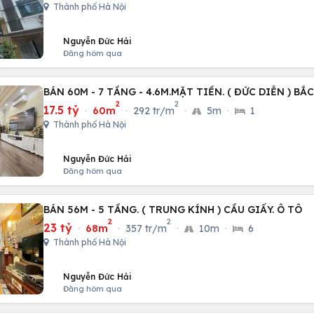
Thành phố Hà Nội
Nguyễn Đức Hải
Đăng hôm qua
BÁN 60M - 7 TẦNG - 4.6M.MẶT TIỀN. ( ĐỨC DIỄN ) BẮ
2
2
17.5 tỷ
·
60m
·
292 tr/m
·
5m
·
1
Thành phố Hà Nội
Nguyễn Đức Hải
Đăng hôm qua
BÁN 56M - 5 TẦNG. ( TRUNG KÍNH ) CẦU GIẤY. Ô TÔ
2
2
23 tỷ
·
68m
·
357 tr/m
·
10m
·
6
Thành phố Hà Nội
Nguyễn Đức Hải
Đăng hôm qua