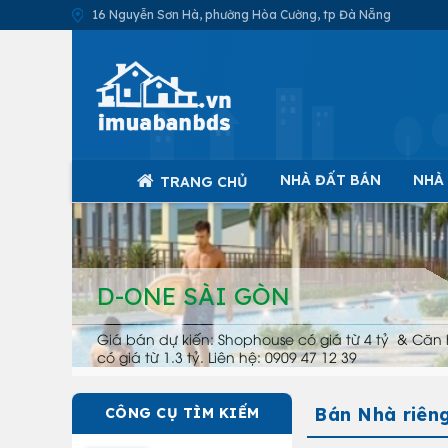
16 Nguyễn Sơn Hà, phường Hòa Cường, tp Đà Nẵng
NHÀ ĐẤT BÁN
NHÀ
TRANG CHỦ
D-ONE SÀI GÒN
Giá bán dự kiến: Shophouse có giá từ 4 tỷ & Căn 
có giá từ 1.3 tỷ. Liên hệ: 0909 47 12 39
Bán Nhà riên
CÔNG CỤ TÌM KIẾM