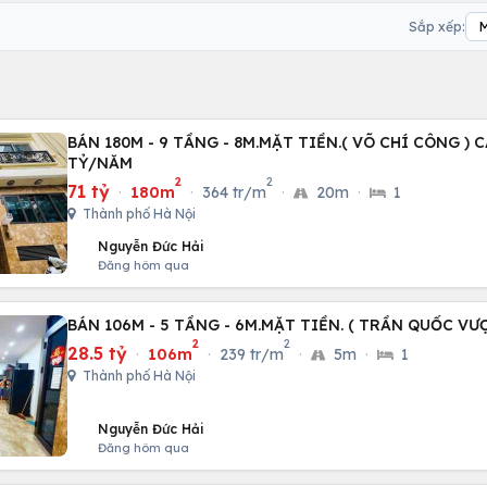
Sắp xếp:
BÁN 180M - 9 TẦNG - 8M.MẶT TIỀN.( VÕ CHÍ CÔNG ) C
TỶ/NĂM
2
2
71 tỷ
·
180m
·
364 tr/m
·
20m
·
1
Thành phố Hà Nội
Nguyễn Đức Hải
Đăng hôm qua
BÁN 106M - 5 TẦNG - 6M.MẶT TIỀN. ( TRẦN QUỐC VƯ
2
2
28.5 tỷ
·
106m
·
239 tr/m
·
5m
·
1
Thành phố Hà Nội
Nguyễn Đức Hải
Đăng hôm qua