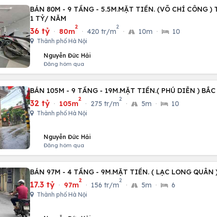
BÁN 80M - 9 TẦNG - 5.5M.MẶT TIỀN. (VÕ CHÍ CÔNG )
1 TỶ/ NĂM
2
2
36 tỷ
·
80m
·
420 tr/m
·
10m
·
10
Thành phố Hà Nội
Nguyễn Đức Hải
Đăng hôm qua
BÁN 105M - 9 TẦNG - 19M.MẶT TIỀN.( PHÚ DIỄN ) BẮC
2
2
32 tỷ
·
105m
·
275 tr/m
·
5m
·
10
Thành phố Hà Nội
Nguyễn Đức Hải
Đăng hôm qua
BÁN 97M - 4 TẦNG - 9M.MẶT TIỀN. ( LẠC LONG QUÂN )
2
2
17.3 tỷ
·
97m
·
156 tr/m
·
5m
·
6
Thành phố Hà Nội